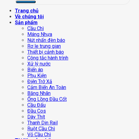
Trang chủ
Về chúng tôi
Sản phẩm
Cầu Chì
Máng Nhựa
Nút nhấn đèn báo
Rơ le trung gian
Thiết bị cảnh báo
Công tắc hành trình
Xử lý nước
Biến áp
Phụ Kiện
Điện Trở Xả
Cảm Biến An Toàn
Băng Nhãn
Ống Lồng Đầu Cốt
Cầu Đấu
Đầu Cos
Dây Thít
Thanh Din Rail
Ruột Cầu Chì
Vỏ Cầu Chì