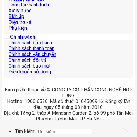
Công tắc hành trình
Xử lý nước
Biến áp
Điện trở xả
Phụ kiện
Chính sách
Chính sách bảo hành
Chính sách thanh toán
Chính sách vận chuyển
Chính sách đổi trả
Chính sách bảo mật
Điều khoản sử dụng
Bản quyền thuộc về © CÔNG TY CỔ PHẦN CÔNG NGHỆ HỢP
LONG.
Hotline: 1900 6536. Mã số thuế: 0104509916. Đăng ký lần
đầu: ngày 05 tháng 03 năm 2010.
Địa chỉ: Tầng 2, tháp A Mandarin Garden 2, số 99 phố Tân Mai,
Phường Tương Mai, TP. Hà Nội.
Tìm kiếm: