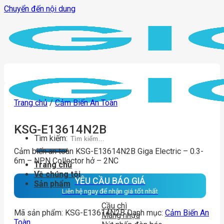
Chuyển đến nội dung
Trang chủ
/
Cảm Biến An Toàn
KSG-E13614N2B
Tìm kiếm:
Cảm biến an toàn KSG-E13614N2B Giga Electric – 0.3-
6m – NPN Collector hở – 2NC
Trang chủ
Về chúng tôi
YÊU CẦU BÁO GIÁ
Sản phẩm
Liên hệ ngay để nhận giá tốt nhất
Cầu chì
Mã sản phẩm:
KSG-E13614N2B
Danh mục:
Cảm Biến An
Máng nhựa
Toàn