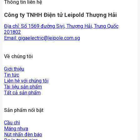
Thông tin liên hệ
Công ty TNHH Điện tử Leipold Thượng Hải
Địa chỉ: Số 1569 đường Siyi, Thượng Hải, Trung Quốc
201802
Email:
gigaelectric@leipole.com.sg
Về chúng tôi
Giới thiệu
Tin tức
Liên hệ với chúng tôi
Tài liệu sản phẩm
Tất cả sản phẩm
Sản phẩm nổi bật
Cầu chì
Máng nhựa
Nút nhấn đèn báo