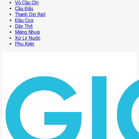
Vỏ Cầu Chì
Cầu Đấu
Thanh Din Rail
Đầu Cos
Dây Thít
Máng Nhựa
Xử Lý Nước
Phụ Kiện