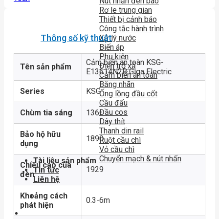
Nút nhấn đèn báo
Rơ le trung gian
Thiết bị cảnh báo
Công tắc hành trình
Thông số kỹ thuật
Xử lý nước
Biến áp
Phụ kiện
Cảm biến an toàn KSG-
Điện trở xả
Tên sản phẩm
E13614N2B Giga Electric
Cảm biến an toàn
Băng nhãn
Series
KSG
Ống lồng đầu cốt
Cầu đấu
Đầu cos
Chùm tia sáng
136
Dây thít
Thanh din rail
Bảo hộ hữu
1890
Ruột cầu chì
dụng
Vỏ cầu chì
Chuyển mạch & nút nhấn
Tài liệu sản phẩm
Chiều cao của
1929
Tin tức
đèn
Liên hệ
Khoảng cách
0.3-6m
phát hiện