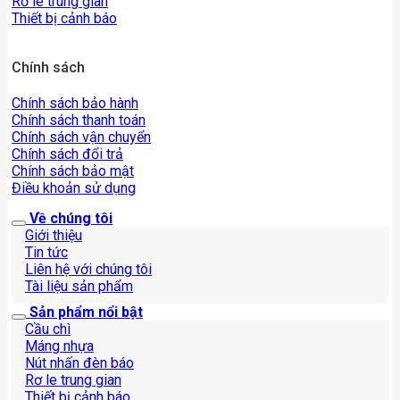
Rơ le trung gian
Thiết bị cảnh báo
Chính sách
Chính sách bảo hành
Chính sách thanh toán
Chính sách vận chuyển
Chính sách đổi trả
Chính sách bảo mật
Điều khoản sử dụng
Về chúng tôi
Giới thiệu
Tin tức
Liên hệ với chúng tôi
Tài liệu sản phẩm
Sản phẩm nổi bật
Cầu chì
Máng nhựa
Nút nhấn đèn báo
Rơ le trung gian
Thiết bị cảnh báo