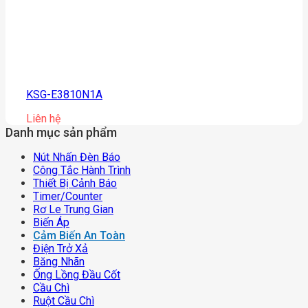
KSG-E3810N1A
Liên hệ
Danh mục sản phẩm
Nút Nhấn Đèn Báo
Công Tắc Hành Trình
Thiết Bị Cảnh Báo
Timer/counter
Rơ Le Trung Gian
Biến Áp
Cảm Biến An Toàn
Điện Trở Xả
Băng Nhãn
Ống Lồng Đầu Cốt
Cầu Chì
Ruột Cầu Chì