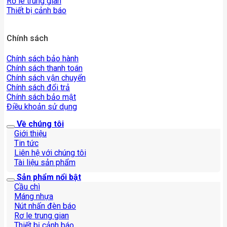
Rơ le trung gian
Thiết bị cảnh báo
Chính sách
Chính sách bảo hành
Chính sách thanh toán
Chính sách vận chuyển
Chính sách đổi trả
Chính sách bảo mật
Điều khoản sử dụng
Về chúng tôi
Giới thiệu
Tin tức
Liên hệ với chúng tôi
Tài liệu sản phẩm
Sản phẩm nổi bật
Cầu chì
Máng nhựa
Nút nhấn đèn báo
Rơ le trung gian
Thiết bị cảnh báo