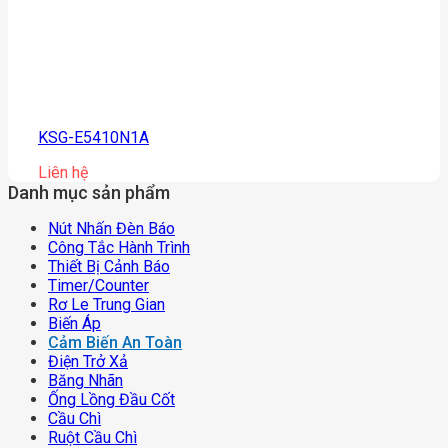
KSG-E5410N1A
Liên hệ
Danh mục sản phẩm
Nút Nhấn Đèn Báo
Công Tắc Hành Trình
Thiết Bị Cảnh Báo
Timer/counter
Rơ Le Trung Gian
Biến Áp
Cảm Biến An Toàn
Điện Trở Xả
Băng Nhãn
Ống Lồng Đầu Cốt
Cầu Chì
Ruột Cầu Chì