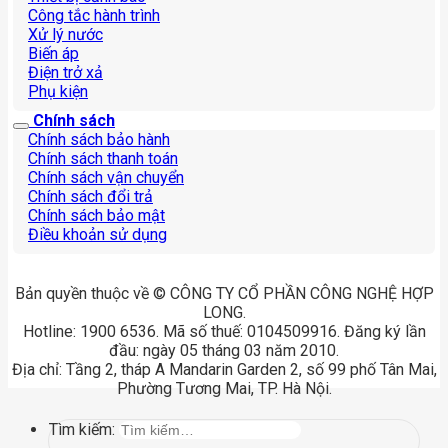
Công tắc hành trình
Xử lý nước
Biến áp
Điện trở xả
Phụ kiện
Chính sách
Chính sách bảo hành
Chính sách thanh toán
Chính sách vận chuyển
Chính sách đổi trả
Chính sách bảo mật
Điều khoản sử dụng
Bản quyền thuộc về © CÔNG TY CỔ PHẦN CÔNG NGHỆ HỢP
LONG.
Hotline: 1900 6536. Mã số thuế: 0104509916. Đăng ký lần
đầu: ngày 05 tháng 03 năm 2010.
Địa chỉ: Tầng 2, tháp A Mandarin Garden 2, số 99 phố Tân Mai,
Phường Tương Mai, TP. Hà Nội.
Tìm kiếm: