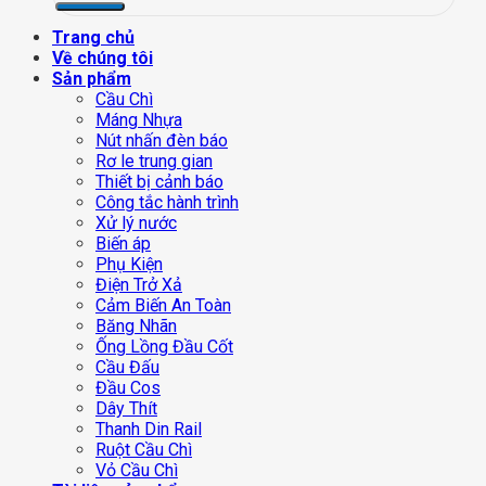
Trang chủ
Về chúng tôi
Sản phẩm
Cầu Chì
Máng Nhựa
Nút nhấn đèn báo
Rơ le trung gian
Thiết bị cảnh báo
Công tắc hành trình
Xử lý nước
Biến áp
Phụ Kiện
Điện Trở Xả
Cảm Biến An Toàn
Băng Nhãn
Ống Lồng Đầu Cốt
Cầu Đấu
Đầu Cos
Dây Thít
Thanh Din Rail
Ruột Cầu Chì
Vỏ Cầu Chì