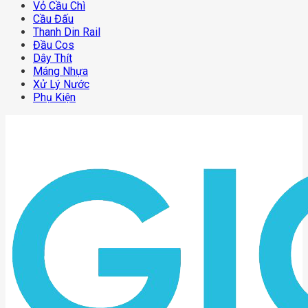
Vỏ Cầu Chì
Cầu Đấu
Thanh Din Rail
Đầu Cos
Dây Thít
Máng Nhựa
Xử Lý Nước
Phụ Kiện