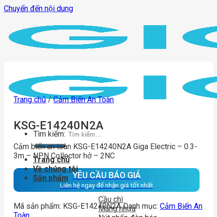
Chuyển đến nội dung
Trang chủ
/
Cảm Biến An Toàn
KSG-E14240N2A
Tìm kiếm:
Cảm biến an toàn KSG-E14240N2A Giga Electric – 0.3-
3m – NPN Collector hở – 2NC
Trang chủ
Về chúng tôi
YÊU CẦU BÁO GIÁ
Sản phẩm
Liên hệ ngay để nhận giá tốt nhất
Cầu chì
Mã sản phẩm:
KSG-E14240N2A
Danh mục:
Cảm Biến An
Máng nhựa
Toàn