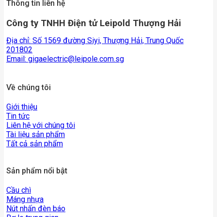
Thông tin liên hệ
Công ty TNHH Điện tử Leipold Thượng Hải
Địa chỉ: Số 1569 đường Siyi, Thượng Hải, Trung Quốc
201802
Email:
gigaelectric@leipole.com.sg
Về chúng tôi
Giới thiệu
Tin tức
Liên hệ với chúng tôi
Tài liệu sản phẩm
Tất cả sản phẩm
Sản phẩm nổi bật
Cầu chì
Máng nhựa
Nút nhấn đèn báo