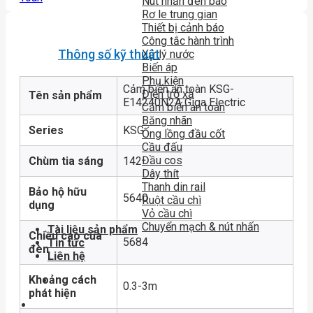
Nút nhấn đèn báo
Rơ le trung gian
Thiết bị cảnh báo
Công tắc hành trình
Thông số kỹ thuật
Xử lý nước
Biến áp
Phụ kiện
Cảm biến an toàn KSG-
Điện trở xả
Tên sản phẩm
E14240N2A Giga Electric
Cảm biến an toàn
Băng nhãn
Series
KSG
Ống lồng đầu cốt
Cầu đấu
Đầu cos
Chùm tia sáng
142
Dây thít
Thanh din rail
Bảo hộ hữu
5640
Ruột cầu chì
dụng
Vỏ cầu chì
Chuyển mạch & nút nhấn
Tài liệu sản phẩm
Chiều cao của
5684
Tin tức
đèn
Liên hệ
Khoảng cách
0.3-3m
phát hiện