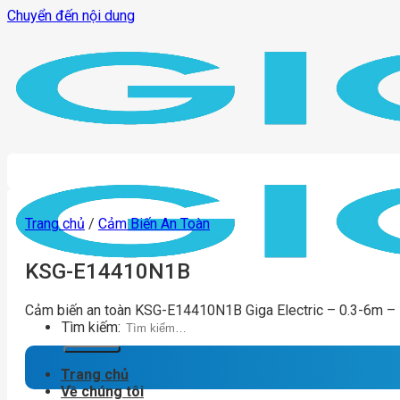
Chuyển đến nội dung
Trang chủ
/
Cảm Biến An Toàn
KSG-E14410N1B
Cảm biến an toàn KSG-E14410N1B Giga Electric – 0.3-6m –
Tìm kiếm:
Trang chủ
Về chúng tôi