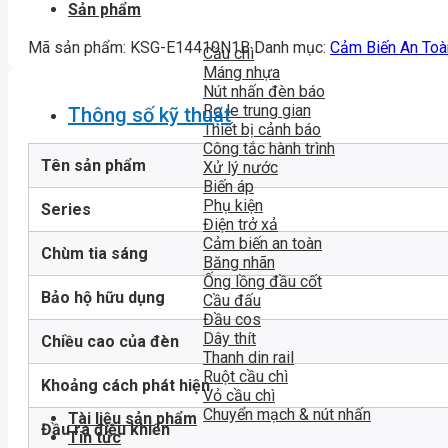
Sản phẩm
Mã sản phẩm:
KSG-E14410N1B
Danh mục:
Cảm Biến An Toà
Cầu chì
Máng nhựa
Nút nhấn đèn báo
Rơ le trung gian
Thông số kỹ thuật
Thiết bị cảnh báo
Công tắc hành trình
Tên sản phẩm
Xử lý nước
Biến áp
Phụ kiện
Series
Điện trở xả
Cảm biến an toàn
Chùm tia sáng
Băng nhãn
Ống lồng đầu cốt
Bảo hộ hữu dụng
Cầu đấu
Đầu cos
Dây thít
Chiều cao của đèn
Thanh din rail
Ruột cầu chì
Khoảng cách phát hiện
Vỏ cầu chì
Chuyển mạch & nút nhấn
Tài liệu sản phẩm
Đầu ra điều khiển
Tin tức