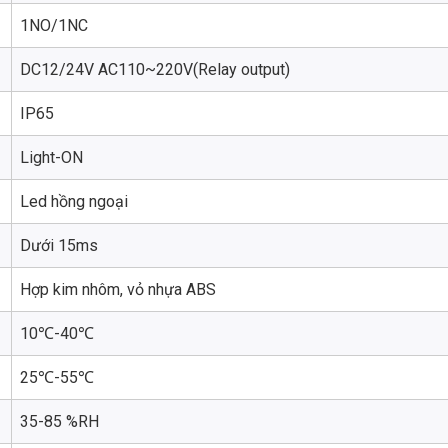
1NO/1NC
DC12/24V AC110~220V(Relay output)
IP65
Light-ON
Led hồng ngoại
Dưới 15ms
Hợp kim nhôm, vỏ nhựa ABS
10℃-40℃
25℃-55℃
35-85 %RH