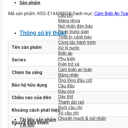
Sản phẩm
Mã sản phẩm:
KSG-E14420N2B
Danh mục:
Cảm Biến An Toà
Cầu chì
Máng nhựa
Nút nhấn đèn báo
Rơ le trung gian
Thông số kỹ thuật
Thiết bị cảnh báo
Công tắc hành trình
Tên sản phẩm
Xử lý nước
Biến áp
Phụ kiện
Series
Điện trở xả
Cảm biến an toàn
Chùm tia sáng
Băng nhãn
Ống lồng đầu cốt
Bảo hộ hữu dụng
Cầu đấu
Đầu cos
Dây thít
Chiều cao của đèn
Thanh din rail
Ruột cầu chì
Khoảng cách phát hiện
Vỏ cầu chì
Chuyển mạch & nút nhấn
Tài liệu sản phẩm
Đầu ra điều khiển
Tin tức