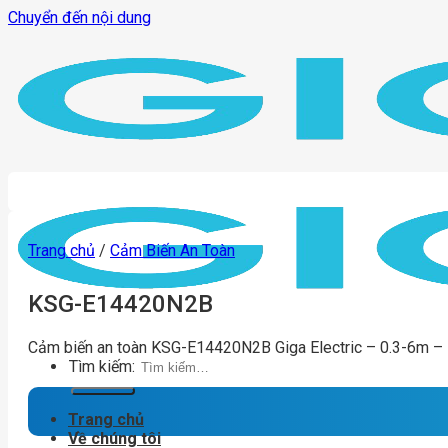
Chuyển đến nội dung
Trang chủ
/
Cảm Biến An Toàn
KSG-E14420N2B
Cảm biến an toàn KSG-E14420N2B Giga Electric – 0.3-6m –
Tìm kiếm:
Trang chủ
Về chúng tôi