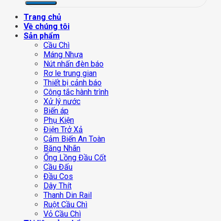
Trang chủ
Về chúng tôi
Sản phẩm
Cầu Chì
Máng Nhựa
Nút nhấn đèn báo
Rơ le trung gian
Thiết bị cảnh báo
Công tắc hành trình
Xử lý nước
Biến áp
Phụ Kiện
Điện Trở Xả
Cảm Biến An Toàn
Băng Nhãn
Ống Lồng Đầu Cốt
Cầu Đấu
Đầu Cos
Dây Thít
Thanh Din Rail
Ruột Cầu Chì
Vỏ Cầu Chì