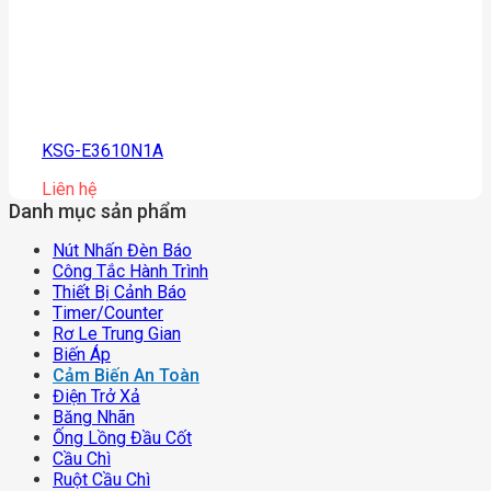
KSG-E3610N1A
Liên hệ
Danh mục sản phẩm
Nút Nhấn Đèn Báo
Công Tắc Hành Trình
Thiết Bị Cảnh Báo
Timer/counter
Rơ Le Trung Gian
Biến Áp
Cảm Biến An Toàn
Điện Trở Xả
Băng Nhãn
Ống Lồng Đầu Cốt
Cầu Chì
Ruột Cầu Chì