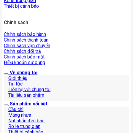
Rơ le trung gian
Thiết bị cảnh báo
Chính sách
Chính sách bảo hành
Chính sách thanh toán
Chính sách vận chuyển
Chính sách đổi trả
Chính sách bảo mật
Điều khoản sử dụng
Về chúng tôi
Giới thiệu
Tin tức
Liên hệ với chúng tôi
Tài liệu sản phẩm
Sản phẩm nổi bật
Cầu chì
Máng nhựa
Nút nhấn đèn báo
Rơ le trung gian
Thiết bị cảnh báo