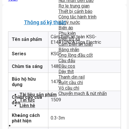
Nút nhấn đèn báo
Rơ le trung gian
Thiết bị cảnh báo
Công tắc hành trình
Thông số kỹ thuật
Xử lý nước
Biến áp
Phụ kiện
Cảm biến an toàn KSG-
Điện trở xả
Tên sản phẩm
E14810N2A Giga Electric
Cảm biến an toàn
Băng nhãn
Series
KSG
Ống lồng đầu cốt
Cầu đấu
Đầu cos
Chùm tia sáng
148
Dây thít
Thanh din rail
Bảo hộ hữu
1470
Ruột cầu chì
dụng
Vỏ cầu chì
Chuyển mạch & nút nhấn
Tài liệu sản phẩm
Chiều cao của
1509
Tin tức
đèn
Liên hệ
Khoảng cách
0.3-3m
phát hiện