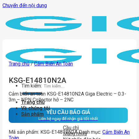
Chuyển đến nội dung
Trang chủ
/
Cảm Biến An Toàn
KSG-E14810N2A
Tìm kiếm:
Cảm biến an toàn KSG-E14810N2A Giga Electric – 0.3-
3m – NPN Collector hở – 2NC
Trang chủ
Về chúng tôi
YÊU CẦU BÁO GIÁ
Sản phẩm
Liên hệ ngay để nhận giá tốt nhất
Cầu chì
Mã sản phẩm:
KSG-E14810N2A
Danh mục:
Cảm Biến An
Máng nhựa
Toàn