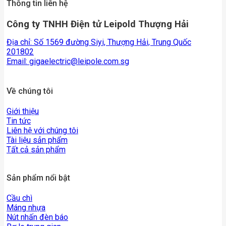
Thông tin liên hệ
Công ty TNHH Điện tử Leipold Thượng Hải
Địa chỉ: Số 1569 đường Siyi, Thượng Hải, Trung Quốc
201802
Email:
gigaelectric@leipole.com.sg
Về chúng tôi
Giới thiệu
Tin tức
Liên hệ với chúng tôi
Tài liệu sản phẩm
Tất cả sản phẩm
Sản phẩm nổi bật
Cầu chì
Máng nhựa
Nút nhấn đèn báo