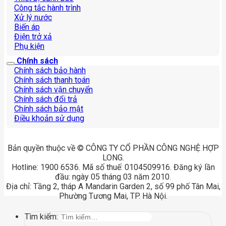
Công tắc hành trình
Xử lý nước
Biến áp
Điện trở xả
Phụ kiện
Chính sách
Chính sách bảo hành
Chính sách thanh toán
Chính sách vận chuyển
Chính sách đổi trả
Chính sách bảo mật
Điều khoản sử dụng
Bản quyền thuộc về © CÔNG TY CỔ PHẦN CÔNG NGHỆ HỢP
LONG.
Hotline: 1900 6536. Mã số thuế: 0104509916. Đăng ký lần
đầu: ngày 05 tháng 03 năm 2010.
Địa chỉ: Tầng 2, tháp A Mandarin Garden 2, số 99 phố Tân Mai,
Phường Tương Mai, TP. Hà Nội.
Tìm kiếm: