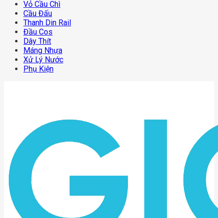
Vỏ Cầu Chì
Cầu Đấu
Thanh Din Rail
Đầu Cos
Dây Thít
Máng Nhựa
Xử Lý Nước
Phụ Kiện