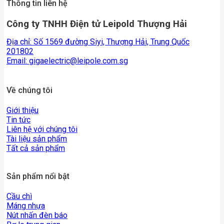
Thông tin liên hệ
Công ty TNHH Điện tử Leipold Thượng Hải
Địa chỉ: Số 1569 đường Siyi, Thượng Hải, Trung Quốc
201802
Email:
gigaelectric@leipole.com.sg
Về chúng tôi
Giới thiệu
Tin tức
Liên hệ với chúng tôi
Tài liệu sản phẩm
Tất cả sản phẩm
Sản phẩm nổi bật
Cầu chì
Máng nhựa
Nút nhấn đèn báo