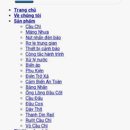
Trang chủ
Về chúng tôi
Sản phẩm
Cầu Chì
Máng Nhựa
Nút nhấn đèn báo
Rơ le trung gian
Thiết bị cảnh báo
Công tắc hành trình
Xử lý nước
Biến áp
Phụ Kiện
Điện Trở Xả
Cảm Biến An Toàn
Băng Nhãn
Ống Lồng Đầu Cốt
Cầu Đấu
Đầu Cos
Dây Thít
Thanh Din Rail
Ruột Cầu Chì
Vỏ Cầu Chì