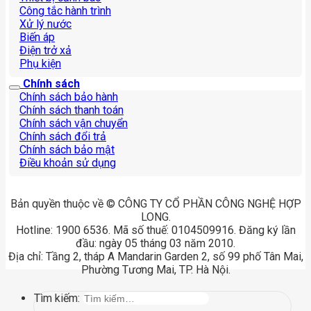
Công tắc hành trình
Xử lý nước
Biến áp
Điện trở xả
Phụ kiện
Chính sách
Chính sách bảo hành
Chính sách thanh toán
Chính sách vận chuyển
Chính sách đổi trả
Chính sách bảo mật
Điều khoản sử dụng
Bản quyền thuộc về © CÔNG TY CỔ PHẦN CÔNG NGHỆ HỢP
LONG.
Hotline: 1900 6536. Mã số thuế: 0104509916. Đăng ký lần
đầu: ngày 05 tháng 03 năm 2010.
Địa chỉ: Tầng 2, tháp A Mandarin Garden 2, số 99 phố Tân Mai,
Phường Tương Mai, TP. Hà Nội.
Tìm kiếm: