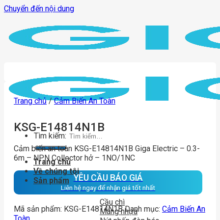
Chuyển đến nội dung
Trang chủ
/
Cảm Biến An Toàn
KSG-E14814N1B
Tìm kiếm:
Cảm biến an toàn KSG-E14814N1B Giga Electric – 0.3-
6m – NPN Collector hở – 1NO/1NC
Trang chủ
Về chúng tôi
YÊU CẦU BÁO GIÁ
Sản phẩm
Liên hệ ngay để nhận giá tốt nhất
Cầu chì
Mã sản phẩm:
KSG-E14814N1B
Danh mục:
Cảm Biến An
Máng nhựa
Toàn