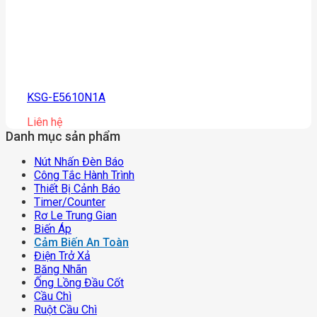
KSG-E5610N1A
Liên hệ
Danh mục sản phẩm
Nút Nhấn Đèn Báo
Công Tắc Hành Trình
Thiết Bị Cảnh Báo
Timer/counter
Rơ Le Trung Gian
Biến Áp
Cảm Biến An Toàn
Điện Trở Xả
Băng Nhãn
Ống Lồng Đầu Cốt
Cầu Chì
Ruột Cầu Chì