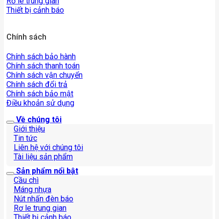
Rơ le trung gian
Thiết bị cảnh báo
Chính sách
Chính sách bảo hành
Chính sách thanh toán
Chính sách vận chuyển
Chính sách đổi trả
Chính sách bảo mật
Điều khoản sử dụng
Về chúng tôi
Giới thiệu
Tin tức
Liên hệ với chúng tôi
Tài liệu sản phẩm
Sản phẩm nổi bật
Cầu chì
Máng nhựa
Nút nhấn đèn báo
Rơ le trung gian
Thiết bị cảnh báo