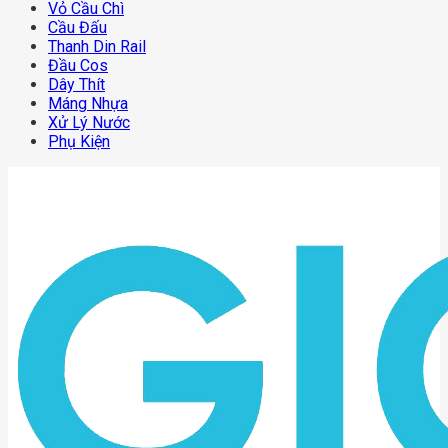
Vỏ Cầu Chì
Cầu Đấu
Thanh Din Rail
Đầu Cos
Dây Thít
Máng Nhựa
Xử Lý Nước
Phụ Kiện