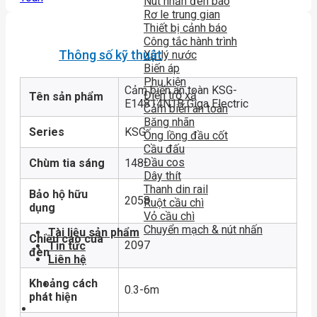
Nút nhấn đèn báo
Rơ le trung gian
Thiết bị cảnh báo
Công tắc hành trình
Thông số kỹ thuật
Xử lý nước
Biến áp
Phụ kiện
Cảm biến an toàn KSG-
Điện trở xả
Tên sản phẩm
E14814N1B Giga Electric
Cảm biến an toàn
Băng nhãn
Series
KSG
Ống lồng đầu cốt
Cầu đấu
Đầu cos
Chùm tia sáng
148
Dây thít
Thanh din rail
Bảo hộ hữu
2058
Ruột cầu chì
dụng
Vỏ cầu chì
Chuyển mạch & nút nhấn
Tài liệu sản phẩm
Chiều cao của
2097
Tin tức
đèn
Liên hệ
Khoảng cách
0.3-6m
phát hiện