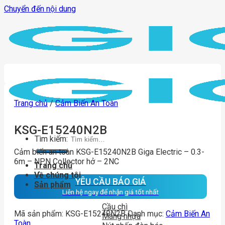
Chuyển đến nội dung
Trang chủ
/
Cảm Biến An Toàn
KSG-E15240N2B
Tìm kiếm:
Cảm biến an toàn KSG-E15240N2B Giga Electric – 0.3-
6m – NPN Collector hở – 2NC
Trang chủ
Về chúng tôi
YÊU CẦU BÁO GIÁ
Sản phẩm
Liên hệ ngay để nhận giá tốt nhất
Cầu chì
Mã sản phẩm:
KSG-E15240N2B
Danh mục:
Cảm Biến An
Máng nhựa
Toàn