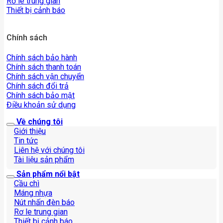
Rơ le trung gian
Thiết bị cảnh báo
Chính sách
Chính sách bảo hành
Chính sách thanh toán
Chính sách vận chuyển
Chính sách đổi trả
Chính sách bảo mật
Điều khoản sử dụng
Về chúng tôi
Giới thiệu
Tin tức
Liên hệ với chúng tôi
Tài liệu sản phẩm
Sản phẩm nổi bật
Cầu chì
Máng nhựa
Nút nhấn đèn báo
Rơ le trung gian
Thiết bị cảnh báo