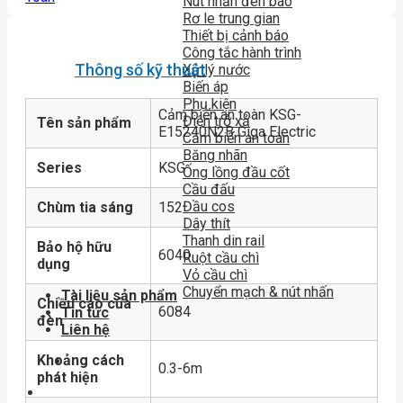
Nút nhấn đèn báo
Rơ le trung gian
Thiết bị cảnh báo
Công tắc hành trình
Thông số kỹ thuật
Xử lý nước
Biến áp
Phụ kiện
Cảm biến an toàn KSG-
Điện trở xả
Tên sản phẩm
E15240N2B Giga Electric
Cảm biến an toàn
Băng nhãn
Series
KSG
Ống lồng đầu cốt
Cầu đấu
Đầu cos
Chùm tia sáng
152
Dây thít
Thanh din rail
Bảo hộ hữu
6040
Ruột cầu chì
dụng
Vỏ cầu chì
Chuyển mạch & nút nhấn
Tài liệu sản phẩm
Chiều cao của
6084
Tin tức
đèn
Liên hệ
Khoảng cách
0.3-6m
phát hiện