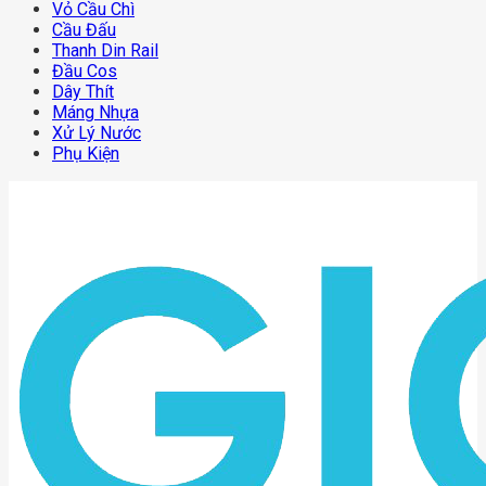
Vỏ Cầu Chì
Cầu Đấu
Thanh Din Rail
Đầu Cos
Dây Thít
Máng Nhựa
Xử Lý Nước
Phụ Kiện