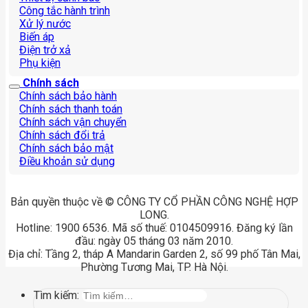
Công tắc hành trình
Xử lý nước
Biến áp
Điện trở xả
Phụ kiện
Chính sách
Chính sách bảo hành
Chính sách thanh toán
Chính sách vận chuyển
Chính sách đổi trả
Chính sách bảo mật
Điều khoản sử dụng
Bản quyền thuộc về © CÔNG TY CỔ PHẦN CÔNG NGHỆ HỢP
LONG.
Hotline: 1900 6536. Mã số thuế: 0104509916. Đăng ký lần
đầu: ngày 05 tháng 03 năm 2010.
Địa chỉ: Tầng 2, tháp A Mandarin Garden 2, số 99 phố Tân Mai,
Phường Tương Mai, TP. Hà Nội.
Tìm kiếm: