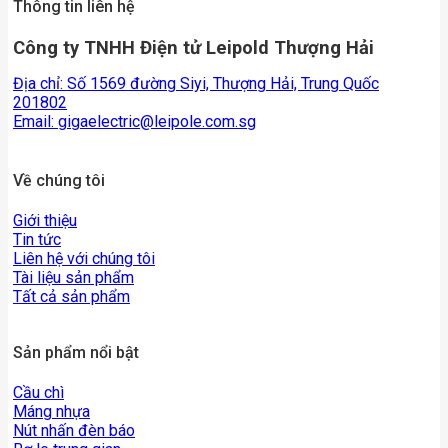
Thông tin liên hệ
Công ty TNHH Điện tử Leipold Thượng Hải
Địa chỉ: Số 1569 đường Siyi, Thượng Hải, Trung Quốc
201802
Email:
gigaelectric@leipole.com.sg
Về chúng tôi
Giới thiệu
Tin tức
Liên hệ với chúng tôi
Tài liệu sản phẩm
Tất cả sản phẩm
Sản phẩm nổi bật
Cầu chì
Máng nhựa
Nút nhấn đèn báo