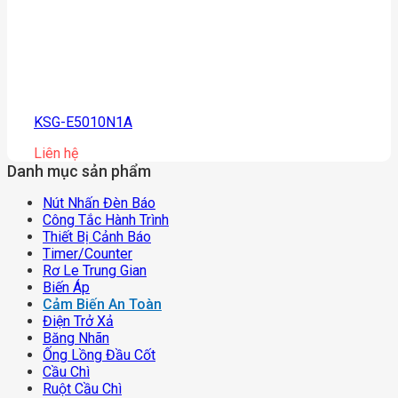
KSG-E5010N1A
Liên hệ
Danh mục sản phẩm
Nút Nhấn Đèn Báo
Công Tắc Hành Trình
Thiết Bị Cảnh Báo
Timer/counter
Rơ Le Trung Gian
Biến Áp
Cảm Biến An Toàn
Điện Trở Xả
Băng Nhãn
Ống Lồng Đầu Cốt
Cầu Chì
Ruột Cầu Chì