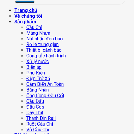
Trang chủ
Về chúng tôi
Sản phẩm
Cầu Chì
Máng Nhựa
Nút nhấn đèn báo
Rơ le trung gian
Thiết bị cảnh báo
Công tắc hành trình
Xử lý nước
Biến áp
Phụ Kiện
Điện Trở Xả
Cảm Biến An Toàn
Băng Nhãn
Ống Lồng Đầu Cốt
Cầu Đấu
Đầu Cos
Dây Thít
Thanh Din Rail
Ruột Cầu Chì
Vỏ Cầu Chì