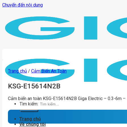
Chuyển đến nội dung
Trang chủ
/
Cảm Biến An Toàn
KSG-E15614N2B
Cảm biến an toàn KSG-E15614N2B Giga Electric – 0.3-6m –
Tìm kiếm:
Trang chủ
Về chúng tôi