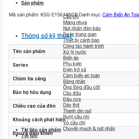
Sản phẩm
Mã sản phẩm:
KSG-E15614N2B
Danh mục:
Cảm Biến An Toà
Cầu chì
Máng nhựa
Nút nhấn đèn báo
Rơ le trung gian
Thông số kỹ thuật
Thiết bị cảnh báo
Công tắc hành trình
Tên sản phẩm
Xử lý nước
Biến áp
Phụ kiện
Series
Điện trở xả
Cảm biến an toàn
Chùm tia sáng
Băng nhãn
Ống lồng đầu cốt
Bảo hộ hữu dụng
Cầu đấu
Đầu cos
Dây thít
Chiều cao của đèn
Thanh din rail
Ruột cầu chì
Khoảng cách phát hiện
Vỏ cầu chì
Chuyển mạch & nút nhấn
Tài liệu sản phẩm
Đầu ra điều khiển
Tin tức