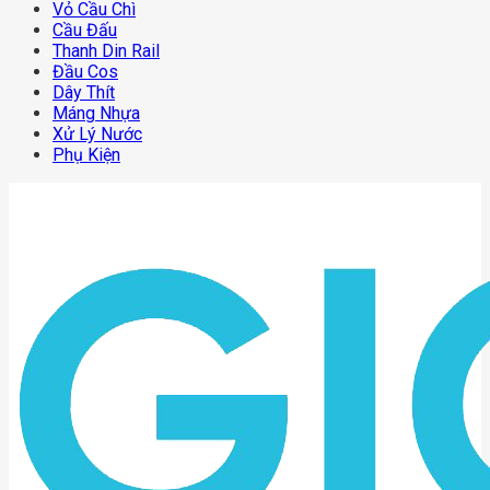
Vỏ Cầu Chì
Cầu Đấu
Thanh Din Rail
Đầu Cos
Dây Thít
Máng Nhựa
Xử Lý Nước
Phụ Kiện