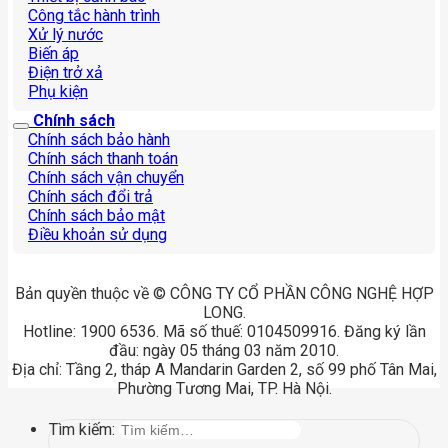
Công tắc hành trình
Xử lý nước
Biến áp
Điện trở xả
Phụ kiện
Chính sách
Chính sách bảo hành
Chính sách thanh toán
Chính sách vận chuyển
Chính sách đổi trả
Chính sách bảo mật
Điều khoản sử dụng
Bản quyền thuộc về © CÔNG TY CỔ PHẦN CÔNG NGHỆ HỢP
LONG.
Hotline: 1900 6536. Mã số thuế: 0104509916. Đăng ký lần
đầu: ngày 05 tháng 03 năm 2010.
Địa chỉ: Tầng 2, tháp A Mandarin Garden 2, số 99 phố Tân Mai,
Phường Tương Mai, TP. Hà Nội.
Tìm kiếm: