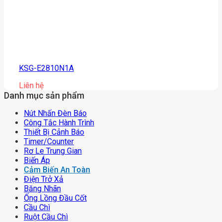
KSG-E2810N1A
Liên hệ
Danh mục sản phẩm
Nút Nhấn Đèn Báo
Công Tắc Hành Trình
Thiết Bị Cảnh Báo
Timer/counter
Rơ Le Trung Gian
Biến Áp
Cảm Biến An Toàn
Điện Trở Xả
Băng Nhãn
Ống Lồng Đầu Cốt
Cầu Chì
Ruột Cầu Chì