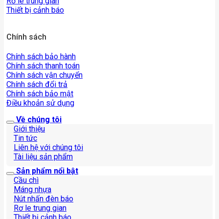
Rơ le trung gian
Thiết bị cảnh báo
Chính sách
Chính sách bảo hành
Chính sách thanh toán
Chính sách vận chuyển
Chính sách đổi trả
Chính sách bảo mật
Điều khoản sử dụng
Về chúng tôi
Giới thiệu
Tin tức
Liên hệ với chúng tôi
Tài liệu sản phẩm
Sản phẩm nổi bật
Cầu chì
Máng nhựa
Nút nhấn đèn báo
Rơ le trung gian
Thiết bị cảnh báo