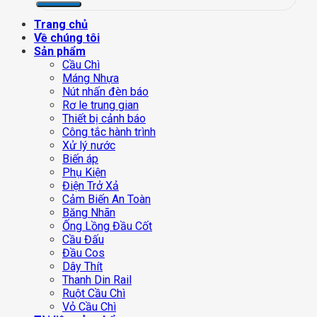
Trang chủ
Về chúng tôi
Sản phẩm
Cầu Chì
Máng Nhựa
Nút nhấn đèn báo
Rơ le trung gian
Thiết bị cảnh báo
Công tắc hành trình
Xử lý nước
Biến áp
Phụ Kiện
Điện Trở Xả
Cảm Biến An Toàn
Băng Nhãn
Ống Lồng Đầu Cốt
Cầu Đấu
Đầu Cos
Dây Thít
Thanh Din Rail
Ruột Cầu Chì
Vỏ Cầu Chì