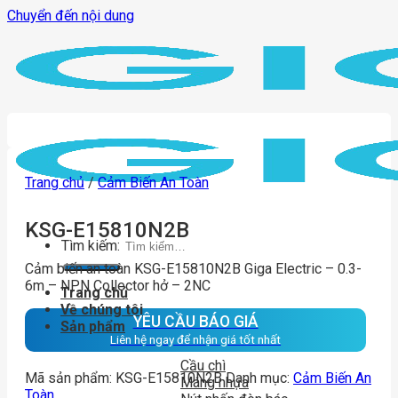
Chuyển đến nội dung
Trang chủ
/
Cảm Biến An Toàn
KSG-E15810N2B
Tìm kiếm:
Cảm biến an toàn KSG-E15810N2B Giga Electric – 0.3-
6m – NPN Collector hở – 2NC
Trang chủ
Về chúng tôi
YÊU CẦU BÁO GIÁ
Sản phẩm
Liên hệ ngay để nhận giá tốt nhất
Cầu chì
Mã sản phẩm:
KSG-E15810N2B
Danh mục:
Cảm Biến An
Máng nhựa
Toàn