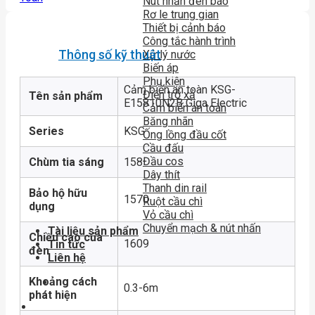
Nút nhấn đèn báo
Rơ le trung gian
Thiết bị cảnh báo
Công tắc hành trình
Thông số kỹ thuật
Xử lý nước
Biến áp
Phụ kiện
Cảm biến an toàn KSG-
Điện trở xả
Tên sản phẩm
E15810N2B Giga Electric
Cảm biến an toàn
Băng nhãn
Series
KSG
Ống lồng đầu cốt
Cầu đấu
Đầu cos
Chùm tia sáng
158
Dây thít
Thanh din rail
Bảo hộ hữu
1570
Ruột cầu chì
dụng
Vỏ cầu chì
Chuyển mạch & nút nhấn
Tài liệu sản phẩm
Chiều cao của
1609
Tin tức
đèn
Liên hệ
Khoảng cách
0.3-6m
phát hiện