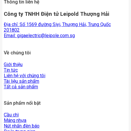
Thông tin liên hệ
Công ty TNHH Điện tử Leipold Thượng Hải
Địa chỉ: Số 1569 đường Siyi, Thượng Hải, Trung Quốc
201802
Email:
gigaelectric@leipole.com.sg
Về chúng tôi
Giới thiệu
Tin tức
Liên hệ với chúng tôi
Tài liệu sản phẩm
Tất cả sản phẩm
Sản phẩm nổi bật
Cầu chì
Máng nhựa
Nút nhấn đèn báo