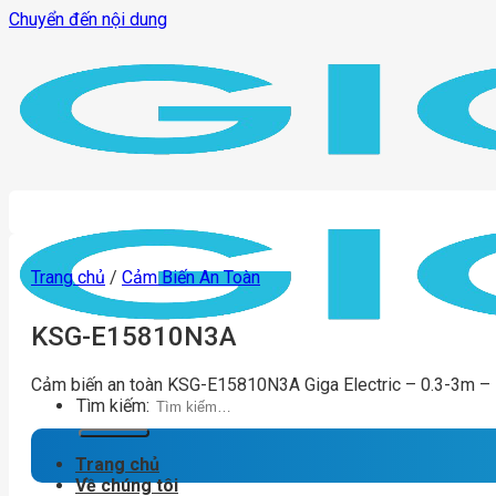
Chuyển đến nội dung
Trang chủ
/
Cảm Biến An Toàn
KSG-E15810N3A
Cảm biến an toàn KSG-E15810N3A Giga Electric – 0.3-3m –
Tìm kiếm:
Trang chủ
Về chúng tôi