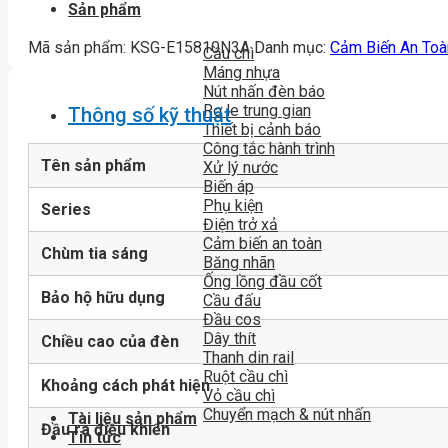
Sản phẩm
Mã sản phẩm:
KSG-E15810N3A
Danh mục:
Cảm Biến An Toà
Cầu chì
Máng nhựa
Nút nhấn đèn báo
Rơ le trung gian
Thông số kỹ thuật
Thiết bị cảnh báo
Công tắc hành trình
Tên sản phẩm
Xử lý nước
Biến áp
Phụ kiện
Series
Điện trở xả
Cảm biến an toàn
Chùm tia sáng
Băng nhãn
Ống lồng đầu cốt
Bảo hộ hữu dụng
Cầu đấu
Đầu cos
Dây thít
Chiều cao của đèn
Thanh din rail
Ruột cầu chì
Khoảng cách phát hiện
Vỏ cầu chì
Chuyển mạch & nút nhấn
Tài liệu sản phẩm
Đầu ra điều khiển
Tin tức