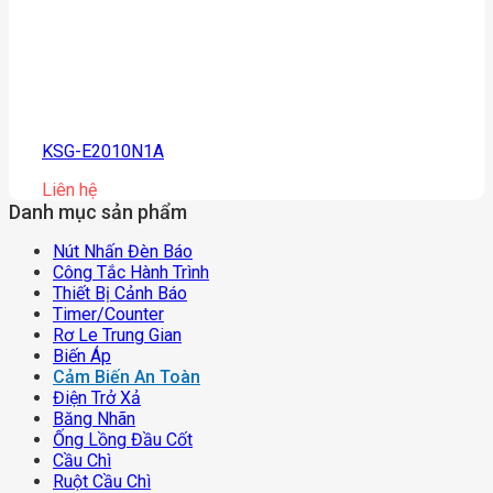
KSG-E2010N1A
Liên hệ
Danh mục sản phẩm
Nút Nhấn Đèn Báo
Công Tắc Hành Trình
Thiết Bị Cảnh Báo
Timer/counter
Rơ Le Trung Gian
Biến Áp
Cảm Biến An Toàn
Điện Trở Xả
Băng Nhãn
Ống Lồng Đầu Cốt
Cầu Chì
Ruột Cầu Chì