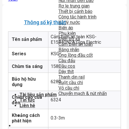
Nút nhấn đèn báo
Rơ le trung gian
Thiết bị cảnh báo
Công tắc hành trình
Thông số kỹ thuật
Xử lý nước
Biến áp
Phụ kiện
Cảm biến an toàn KSG-
Điện trở xả
Tên sản phẩm
E15840N2A Giga Electric
Cảm biến an toàn
Băng nhãn
Series
KSG
Ống lồng đầu cốt
Cầu đấu
Đầu cos
Chùm tia sáng
158
Dây thít
Thanh din rail
Bảo hộ hữu
6280
Ruột cầu chì
dụng
Vỏ cầu chì
Chuyển mạch & nút nhấn
Tài liệu sản phẩm
Chiều cao của
6324
Tin tức
đèn
Liên hệ
Khoảng cách
0.3-3m
phát hiện