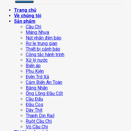
Trang chủ
Về chúng tôi
Sản phẩm
Cầu Chì
Máng Nhựa
Nút nhấn đèn báo
Rơ le trung gian
Thiết bị cảnh báo
Công tắc hành trình
Xử lý nước
Biến áp
Phụ Kiện
Điện Trở Xả
Cảm Biến An Toàn
Băng Nhãn
Ống Lồng Đầu Cốt
Cầu Đấu
Đầu Cos
Dây Thít
Thanh Din Rail
Ruột Cầu Chì
Vỏ Cầu Chì