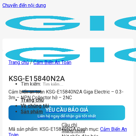
Chuyển đến nội dung
Trang chủ
/
Cảm Biến An Toàn
KSG-E15840N2A
Tìm kiếm:
Cảm biến an toàn KSG-E15840N2A Giga Electric – 0.3-
3m – NPN Collector hở – 2NC
Trang chủ
Về chúng tôi
YÊU CẦU BÁO GIÁ
Sản phẩm
Liên hệ ngay để nhận giá tốt nhất
Cầu chì
Mã sản phẩm:
KSG-E15840N2A
Danh mục:
Cảm Biến An
Máng nhựa
Toàn