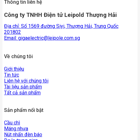
Thông tin liên hệ
Công ty TNHH Điện tử Leipold Thượng Hải
Địa chỉ: Số 1569 đường Siyi, Thượng Hải, Trung Quốc
201802
Email:
gigaelectric@leipole.com.sg
Về chúng tôi
Giới thiệu
Tin tức
Liên hệ với chúng tôi
Tài liệu sản phẩm
Tất cả sản phẩm
Sản phẩm nổi bật
Cầu chì
Máng nhựa
Nút nhấn đèn báo