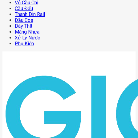
Vỏ Cầu Chì
Cầu Đấu
Thanh Din Rail
Đầu Cos
Dây Thít
Máng Nhựa
Xử Lý Nước
Phụ Kiện