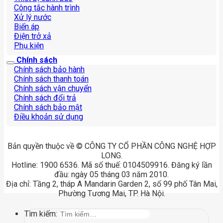
Công tắc hành trình
Xử lý nước
Biến áp
Điện trở xả
Phụ kiện
Chính sách
Chính sách bảo hành
Chính sách thanh toán
Chính sách vận chuyển
Chính sách đổi trả
Chính sách bảo mật
Điều khoản sử dụng
Bản quyền thuộc về © CÔNG TY CỔ PHẦN CÔNG NGHỆ HỢP
LONG.
Hotline: 1900 6536. Mã số thuế: 0104509916. Đăng ký lần
đầu: ngày 05 tháng 03 năm 2010.
Địa chỉ: Tầng 2, tháp A Mandarin Garden 2, số 99 phố Tân Mai,
Phường Tương Mai, TP. Hà Nội.
Tìm kiếm: