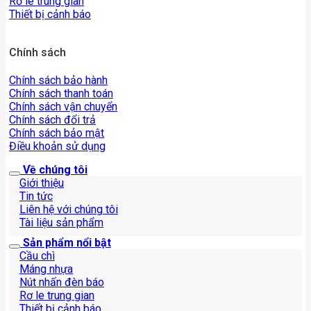
Rơ le trung gian
Thiết bị cảnh báo
Chính sách
Chính sách bảo hành
Chính sách thanh toán
Chính sách vận chuyển
Chính sách đổi trả
Chính sách bảo mật
Điều khoản sử dụng
Về chúng tôi
Giới thiệu
Tin tức
Liên hệ với chúng tôi
Tài liệu sản phẩm
Sản phẩm nổi bật
Cầu chì
Máng nhựa
Nút nhấn đèn báo
Rơ le trung gian
Thiết bị cảnh báo