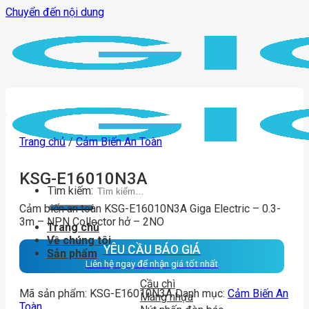
Chuyển đến nội dung
Trang chủ
/
Cảm Biến An Toàn
KSG-E16010N3A
Tìm kiếm:
Cảm biến an toàn KSG-E16010N3A Giga Electric – 0.3-
3m – NPN Collector hở – 2NO
Trang chủ
Về chúng tôi
YÊU CẦU BÁO GIÁ
Sản phẩm
Liên hệ ngay để nhận giá tốt nhất
Cầu chì
Mã sản phẩm:
KSG-E16010N3A
Danh mục:
Cảm Biến An
Máng nhựa
Toàn