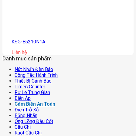
KSG-E5210N1A
Liên hệ
Danh mục sản phẩm
Nút Nhấn Đèn Báo
Công Tắc Hành Trình
Thiết Bị Cảnh Báo
Timer/counter
Rơ Le Trung Gian
Biến Áp
Cảm Biến An Toàn
Điện Trở Xả
Băng Nhãn
Ống Lồng Đầu Cốt
Cầu Chì
Ruột Cầu Chì