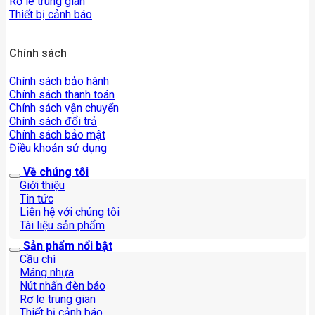
Rơ le trung gian
Thiết bị cảnh báo
Chính sách
Chính sách bảo hành
Chính sách thanh toán
Chính sách vận chuyển
Chính sách đổi trả
Chính sách bảo mật
Điều khoản sử dụng
Về chúng tôi
Giới thiệu
Tin tức
Liên hệ với chúng tôi
Tài liệu sản phẩm
Sản phẩm nổi bật
Cầu chì
Máng nhựa
Nút nhấn đèn báo
Rơ le trung gian
Thiết bị cảnh báo