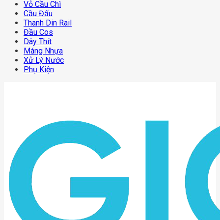
Vỏ Cầu Chì
Cầu Đấu
Thanh Din Rail
Đầu Cos
Dây Thít
Máng Nhựa
Xử Lý Nước
Phụ Kiện