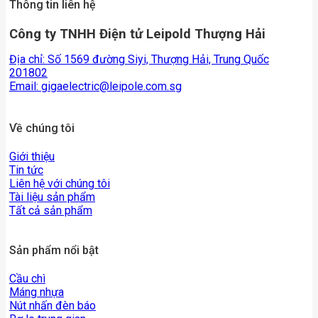
Thông tin liên hệ
Công ty TNHH Điện tử Leipold Thượng Hải
Địa chỉ: Số 1569 đường Siyi, Thượng Hải, Trung Quốc
201802
Email:
gigaelectric@leipole.com.sg
Về chúng tôi
Giới thiệu
Tin tức
Liên hệ với chúng tôi
Tài liệu sản phẩm
Tất cả sản phẩm
Sản phẩm nổi bật
Cầu chì
Máng nhựa
Nút nhấn đèn báo