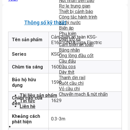
Nút nhấn đèn báo
Rơ le trung gian
Thiết bị cảnh báo
Công tắc hành trình
Thông số kỹ thuật
Xử lý nước
Biến áp
Phụ kiện
Cảm biến an toàn KSG-
Điện trở xả
Tên sản phẩm
E16010N3A Giga Electric
Cảm biến an toàn
Băng nhãn
Series
KSG
Ống lồng đầu cốt
Cầu đấu
Đầu cos
Chùm tia sáng
160
Dây thít
Thanh din rail
Bảo hộ hữu
1590
Ruột cầu chì
dụng
Vỏ cầu chì
Chuyển mạch & nút nhấn
Tài liệu sản phẩm
Chiều cao của
1629
Tin tức
đèn
Liên hệ
Khoảng cách
0.3-3m
phát hiện