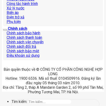
Công tắc hành trình
Xử lý nước
Biến áp
Điện trở xả
Phụ kiện
Chính sách
Chính sách bảo hành
Chính sách thanh toán
Chính sách vận chuyển
Chính sách đổi trả
Chính sách bảo mật
Điều khoản sử dụng
Bản quyền thuộc về © CÔNG TY CỔ PHẦN CÔNG NGHỆ HỢP
LONG.
Hotline: 1900 6536. Mã số thuế: 0104509916. Đăng ký lần
đầu: ngày 05 tháng 03 năm 2010.
Địa chỉ: Tầng 2, tháp A Mandarin Garden 2, số 99 phố Tân Mai,
Phường Tương Mai, TP. Hà Nội.
Tìm kiếm: