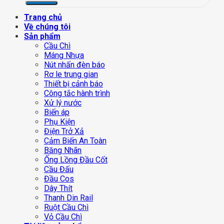
Trang chủ
Về chúng tôi
Sản phẩm
Cầu Chì
Máng Nhựa
Nút nhấn đèn báo
Rơ le trung gian
Thiết bị cảnh báo
Công tắc hành trình
Xử lý nước
Biến áp
Phụ Kiện
Điện Trở Xả
Cảm Biến An Toàn
Băng Nhãn
Ống Lồng Đầu Cốt
Cầu Đấu
Đầu Cos
Dây Thít
Thanh Din Rail
Ruột Cầu Chì
Vỏ Cầu Chì