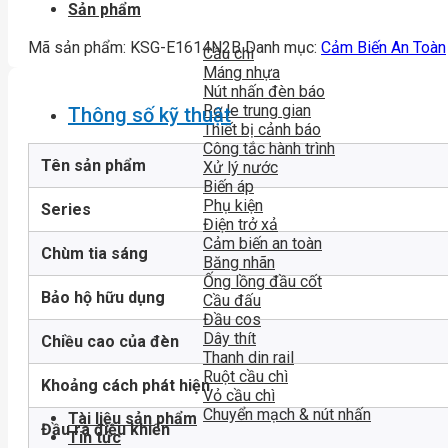
Sản phẩm
Mã sản phẩm:
KSG-E1614N2B
Danh mục:
Cảm Biến An Toàn
Cầu chì
Máng nhựa
Nút nhấn đèn báo
Rơ le trung gian
Thông số kỹ thuật
Thiết bị cảnh báo
Công tắc hành trình
Tên sản phẩm
Xử lý nước
Biến áp
Phụ kiện
Series
Điện trở xả
Cảm biến an toàn
Chùm tia sáng
Băng nhãn
Ống lồng đầu cốt
Bảo hộ hữu dụng
Cầu đấu
Đầu cos
Dây thít
Chiều cao của đèn
Thanh din rail
Ruột cầu chì
Khoảng cách phát hiện
Vỏ cầu chì
Chuyển mạch & nút nhấn
Tài liệu sản phẩm
Đầu ra điều khiển
Tin tức