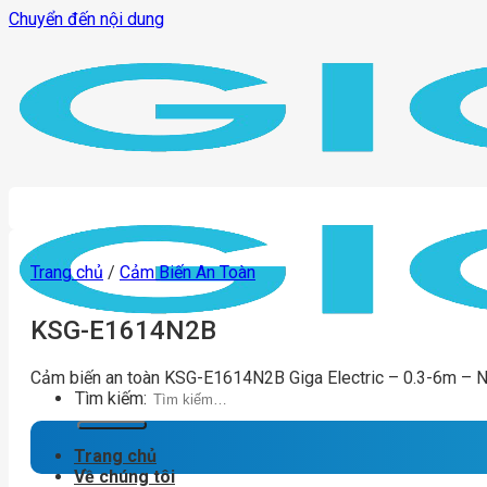
Chuyển đến nội dung
Trang chủ
/
Cảm Biến An Toàn
KSG-E1614N2B
Cảm biến an toàn KSG-E1614N2B Giga Electric – 0.3-6m – 
Tìm kiếm:
Trang chủ
Về chúng tôi