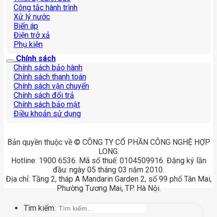
Công tắc hành trình
Xử lý nước
Biến áp
Điện trở xả
Phụ kiện
Chính sách
Chính sách bảo hành
Chính sách thanh toán
Chính sách vận chuyển
Chính sách đổi trả
Chính sách bảo mật
Điều khoản sử dụng
Bản quyền thuộc về © CÔNG TY CỔ PHẦN CÔNG NGHỆ HỢP
LONG.
Hotline: 1900 6536. Mã số thuế: 0104509916. Đăng ký lần
đầu: ngày 05 tháng 03 năm 2010.
Địa chỉ: Tầng 2, tháp A Mandarin Garden 2, số 99 phố Tân Mai,
Phường Tương Mai, TP. Hà Nội.
Tìm kiếm: