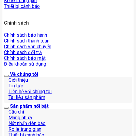
Rơ le trung gian
Thiết bị cảnh báo
Chính sách
Chính sách bảo hành
Chính sách thanh toán
Chính sách vận chuyển
Chính sách đổi trả
Chính sách bảo mật
Điều khoản sử dụng
Về chúng tôi
Giới thiệu
Tin tức
Liên hệ với chúng tôi
Tài liệu sản phẩm
Sản phẩm nổi bật
Cầu chì
Máng nhựa
Nút nhấn đèn báo
Rơ le trung gian
Thiết bị cảnh báo