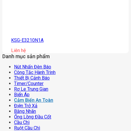
KSG-E3210N1A
Liên hệ
Danh mục sản phẩm
Nút Nhấn Đèn Báo
Công Tắc Hành Trình
Thiết Bị Cảnh Báo
Timer/counter
Rơ Le Trung Gian
Biến Áp
Cảm Biến An Toàn
Điện Trở Xả
Băng Nhãn
Ống Lồng Đầu Cốt
Cầu Chì
Ruột Cầu Chì