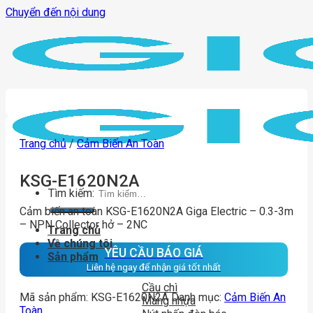
Chuyển đến nội dung
Trang chủ
/
Cảm Biến An Toàn
KSG-E1620N2A
Tìm kiếm:
Cảm biến an toàn KSG-E1620N2A Giga Electric – 0.3-3m
– NPN Collector hở – 2NC
Trang chủ
Về chúng tôi
YÊU CẦU BÁO GIÁ
Sản phẩm
Liên hệ ngay để nhận giá tốt nhất
Cầu chì
Mã sản phẩm:
KSG-E1620N2A
Danh mục:
Cảm Biến An
Máng nhựa
Toàn