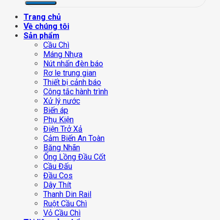
Trang chủ
Về chúng tôi
Sản phẩm
Cầu Chì
Máng Nhựa
Nút nhấn đèn báo
Rơ le trung gian
Thiết bị cảnh báo
Công tắc hành trình
Xử lý nước
Biến áp
Phụ Kiện
Điện Trở Xả
Cảm Biến An Toàn
Băng Nhãn
Ống Lồng Đầu Cốt
Cầu Đấu
Đầu Cos
Dây Thít
Thanh Din Rail
Ruột Cầu Chì
Vỏ Cầu Chì