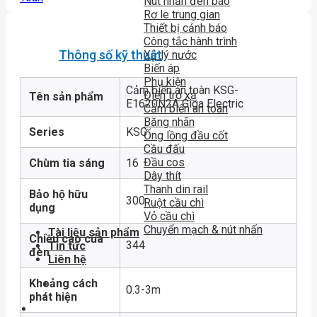
Nút nhấn đèn báo
Rơ le trung gian
Thiết bị cảnh báo
Công tắc hành trình
Thông số kỹ thuật
Xử lý nước
Biến áp
Phụ kiện
Cảm biến an toàn KSG-
Điện trở xả
Tên sản phẩm
E1620N2A Giga Electric
Cảm biến an toàn
Băng nhãn
Series
KSG
Ống lồng đầu cốt
Cầu đấu
Đầu cos
Chùm tia sáng
16
Dây thít
Thanh din rail
Bảo hộ hữu
300
Ruột cầu chì
dụng
Vỏ cầu chì
Chuyển mạch & nút nhấn
Tài liệu sản phẩm
Chiều cao của
344
Tin tức
đèn
Liên hệ
Khoảng cách
0.3-3m
phát hiện