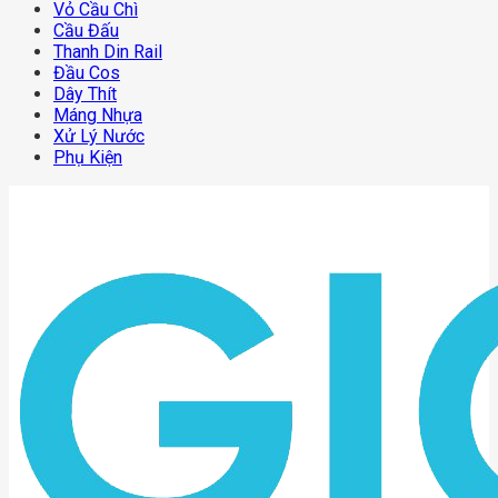
Vỏ Cầu Chì
Cầu Đấu
Thanh Din Rail
Đầu Cos
Dây Thít
Máng Nhựa
Xử Lý Nước
Phụ Kiện