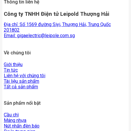
Thông tin liên hệ
Công ty TNHH Điện tử Leipold Thượng Hải
Địa chỉ: Số 1569 đường Siyi, Thượng Hải, Trung Quốc
201802
Email:
gigaelectric@leipole.com.sg
Về chúng tôi
Giới thiệu
Tin tức
Liên hệ với chúng tôi
Tài liệu sản phẩm
Tất cả sản phẩm
Sản phẩm nổi bật
Cầu chì
Máng nhựa
Nút nhấn đèn báo