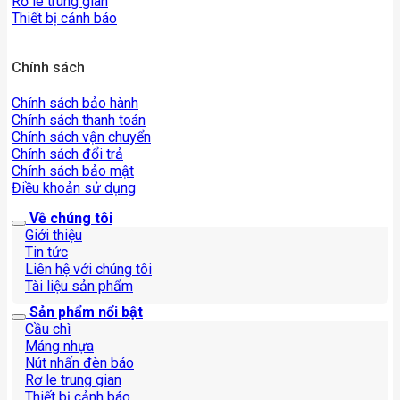
Rơ le trung gian
Thiết bị cảnh báo
Chính sách
Chính sách bảo hành
Chính sách thanh toán
Chính sách vận chuyển
Chính sách đổi trả
Chính sách bảo mật
Điều khoản sử dụng
Về chúng tôi
Giới thiệu
Tin tức
Liên hệ với chúng tôi
Tài liệu sản phẩm
Sản phẩm nổi bật
Cầu chì
Máng nhựa
Nút nhấn đèn báo
Rơ le trung gian
Thiết bị cảnh báo