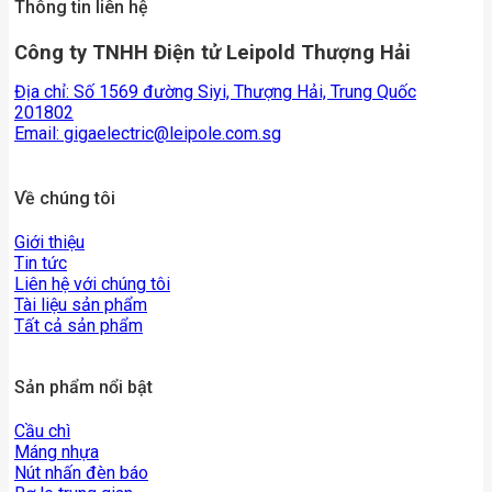
Thông tin liên hệ
Công ty TNHH Điện tử Leipold Thượng Hải
Địa chỉ: Số 1569 đường Siyi, Thượng Hải, Trung Quốc
201802
Email:
gigaelectric@leipole.com.sg
Về chúng tôi
Giới thiệu
Tin tức
Liên hệ với chúng tôi
Tài liệu sản phẩm
Tất cả sản phẩm
Sản phẩm nổi bật
Cầu chì
Máng nhựa
Nút nhấn đèn báo