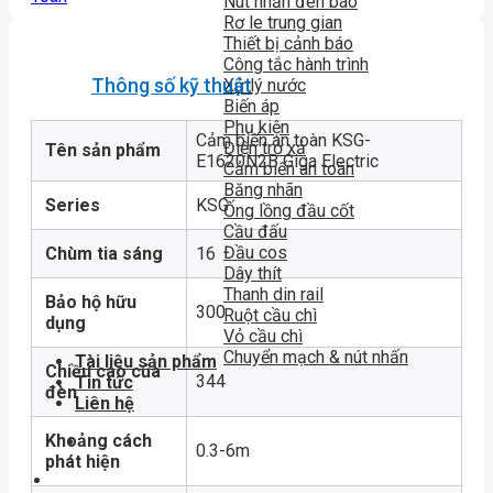
Nút nhấn đèn báo
Rơ le trung gian
Thiết bị cảnh báo
Công tắc hành trình
Thông số kỹ thuật
Xử lý nước
Biến áp
Phụ kiện
Cảm biến an toàn KSG-
Điện trở xả
Tên sản phẩm
E1620N2B Giga Electric
Cảm biến an toàn
Băng nhãn
Series
KSG
Ống lồng đầu cốt
Cầu đấu
Đầu cos
Chùm tia sáng
16
Dây thít
Thanh din rail
Bảo hộ hữu
300
Ruột cầu chì
dụng
Vỏ cầu chì
Chuyển mạch & nút nhấn
Tài liệu sản phẩm
Chiều cao của
344
Tin tức
đèn
Liên hệ
Khoảng cách
0.3-6m
phát hiện