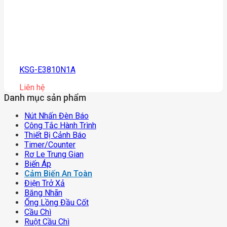
KSG-E3810N1A
Liên hệ
Danh mục sản phẩm
Nút Nhấn Đèn Báo
Công Tắc Hành Trình
Thiết Bị Cảnh Báo
Timer/counter
Rơ Le Trung Gian
Biến Áp
Cảm Biến An Toàn
Điện Trở Xả
Băng Nhãn
Ống Lồng Đầu Cốt
Cầu Chì
Ruột Cầu Chì