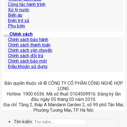
Công tắc hành trình
Xử lý nước
Biến áp
Điện trở xả
Phụ kiện
Chính sách
Chính sách bảo hành
Chính sách thanh toán
Chính sách vận chuyển
Chính sách đổi trả
Chính sách bảo mật
Điều khoản sử dụng
Bản quyền thuộc về © CÔNG TY CỔ PHẦN CÔNG NGHỆ HỢP
LONG.
Hotline: 1900 6536. Mã số thuế: 0104509916. Đăng ký lần
đầu: ngày 05 tháng 03 năm 2010.
Địa chỉ: Tầng 2, tháp A Mandarin Garden 2, số 99 phố Tân Mai,
Phường Tương Mai, TP. Hà Nội.
Tìm kiếm: