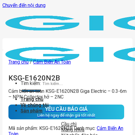
Chuyển đến nội dung
Trang chủ
/
Cảm Biến An Toàn
KSG-E1620N2B
Tìm kiếm:
Cảm biến an toàn KSG-E1620N2B Giga Electric – 0.3-6m
– NPN Collector hở – 2NC
Trang chủ
Về chúng tôi
YÊU CẦU BÁO GIÁ
Sản phẩm
Liên hệ ngay để nhận giá tốt nhất
Cầu chì
Mã sản phẩm:
KSG-E1620N2B
Danh mục:
Cảm Biến An
Máng nhựa
Toàn