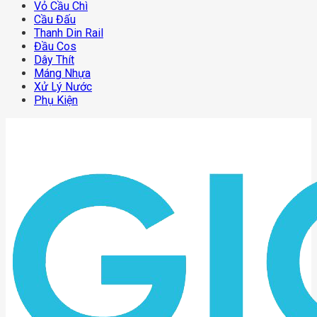
Vỏ Cầu Chì
Cầu Đấu
Thanh Din Rail
Đầu Cos
Dây Thít
Máng Nhựa
Xử Lý Nước
Phụ Kiện