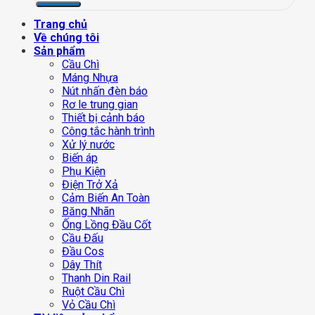
Trang chủ
Về chúng tôi
Sản phẩm
Cầu Chì
Máng Nhựa
Nút nhấn đèn báo
Rơ le trung gian
Thiết bị cảnh báo
Công tắc hành trình
Xử lý nước
Biến áp
Phụ Kiện
Điện Trở Xả
Cảm Biến An Toàn
Băng Nhãn
Ống Lồng Đầu Cốt
Cầu Đấu
Đầu Cos
Dây Thít
Thanh Din Rail
Ruột Cầu Chì
Vỏ Cầu Chì