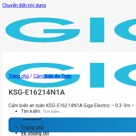
Chuyển đến nội dung
Trang chủ
/
Cảm Biến An Toàn
KSG-E16214N1A
Cảm biến an toàn KSG-E16214N1A Giga Electric – 0.3-3m –
Tìm kiếm:
Trang chủ
Về chúng tôi