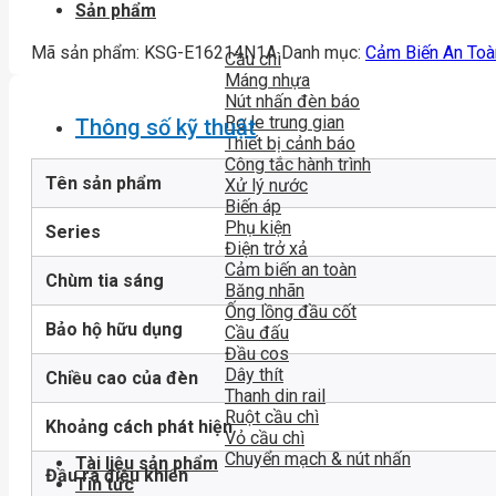
Sản phẩm
Mã sản phẩm:
KSG-E16214N1A
Danh mục:
Cảm Biến An Toà
Cầu chì
Máng nhựa
Nút nhấn đèn báo
Rơ le trung gian
Thông số kỹ thuật
Thiết bị cảnh báo
Công tắc hành trình
Tên sản phẩm
Xử lý nước
Biến áp
Phụ kiện
Series
Điện trở xả
Cảm biến an toàn
Chùm tia sáng
Băng nhãn
Ống lồng đầu cốt
Bảo hộ hữu dụng
Cầu đấu
Đầu cos
Dây thít
Chiều cao của đèn
Thanh din rail
Ruột cầu chì
Khoảng cách phát hiện
Vỏ cầu chì
Chuyển mạch & nút nhấn
Tài liệu sản phẩm
Đầu ra điều khiển
Tin tức