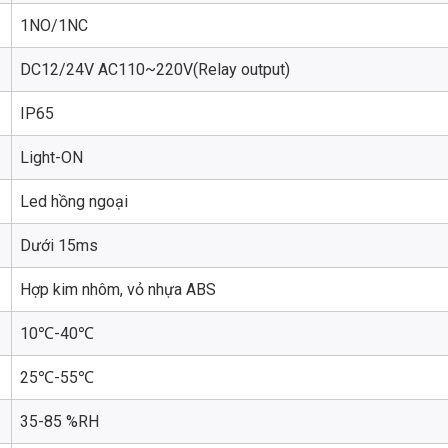
1NO/1NC
DC12/24V AC110~220V(Relay output)
IP65
Light-ON
Led hồng ngoại
Dưới 15ms
Hợp kim nhôm, vỏ nhựa ABS
10℃-40℃
25℃-55℃
35-85 %RH