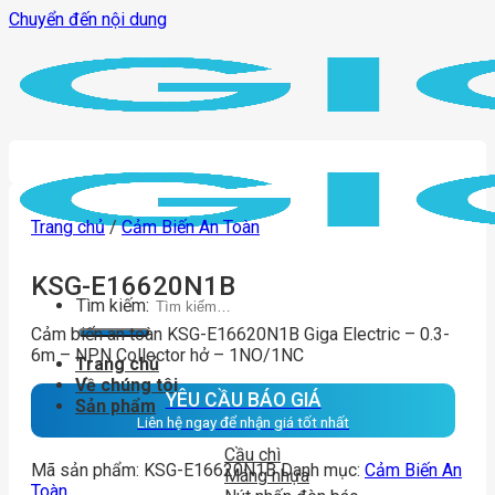
Chuyển đến nội dung
Trang chủ
/
Cảm Biến An Toàn
KSG-E16620N1B
Tìm kiếm:
Cảm biến an toàn KSG-E16620N1B Giga Electric – 0.3-
6m – NPN Collector hở – 1NO/1NC
Trang chủ
Về chúng tôi
YÊU CẦU BÁO GIÁ
Sản phẩm
Liên hệ ngay để nhận giá tốt nhất
Cầu chì
Mã sản phẩm:
KSG-E16620N1B
Danh mục:
Cảm Biến An
Máng nhựa
Toàn