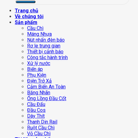
Trang chủ
Về chúng tôi
Sản phẩm
Cầu Chì
Máng Nhựa
Nút nhấn đèn báo
Rơ le trung gian
Thiết bị cảnh báo
Công tắc hành trình
Xử lý nước
Biến áp
Phụ Kiện
Điện Trở Xả
Cảm Biến An Toàn
Băng Nhãn
Ống Lồng Đầu Cốt
Cầu Đấu
Đầu Cos
Dây Thít
Thanh Din Rail
Ruột Cầu Chì
Vỏ Cầu Chì