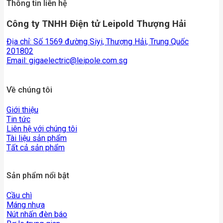
Thông tin liên hệ
Công ty TNHH Điện tử Leipold Thượng Hải
Địa chỉ: Số 1569 đường Siyi, Thượng Hải, Trung Quốc
201802
Email:
gigaelectric@leipole.com.sg
Về chúng tôi
Giới thiệu
Tin tức
Liên hệ với chúng tôi
Tài liệu sản phẩm
Tất cả sản phẩm
Sản phẩm nổi bật
Cầu chì
Máng nhựa
Nút nhấn đèn báo