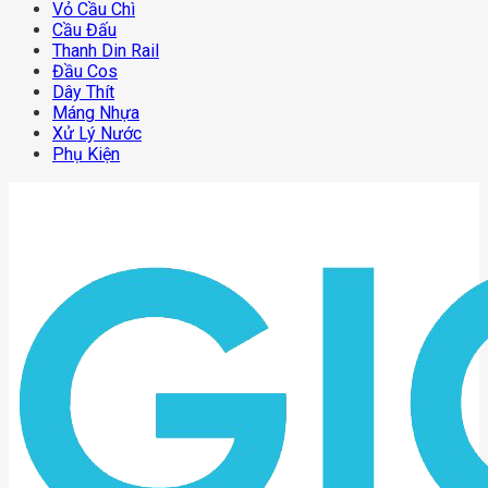
Vỏ Cầu Chì
Cầu Đấu
Thanh Din Rail
Đầu Cos
Dây Thít
Máng Nhựa
Xử Lý Nước
Phụ Kiện