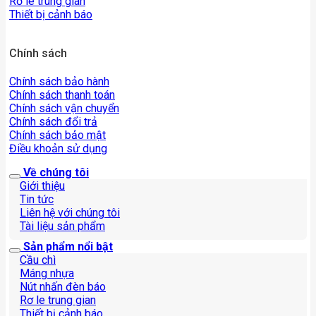
Rơ le trung gian
Thiết bị cảnh báo
Chính sách
Chính sách bảo hành
Chính sách thanh toán
Chính sách vận chuyển
Chính sách đổi trả
Chính sách bảo mật
Điều khoản sử dụng
Về chúng tôi
Giới thiệu
Tin tức
Liên hệ với chúng tôi
Tài liệu sản phẩm
Sản phẩm nổi bật
Cầu chì
Máng nhựa
Nút nhấn đèn báo
Rơ le trung gian
Thiết bị cảnh báo