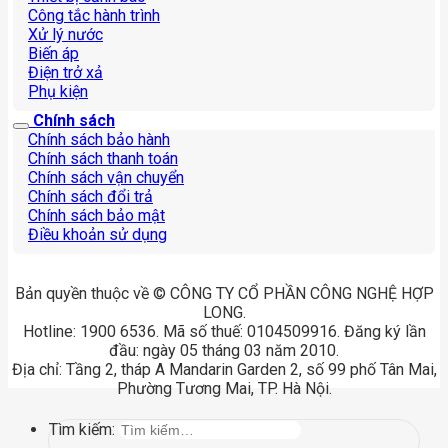
Công tắc hành trình
Xử lý nước
Biến áp
Điện trở xả
Phụ kiện
Chính sách
Chính sách bảo hành
Chính sách thanh toán
Chính sách vận chuyển
Chính sách đổi trả
Chính sách bảo mật
Điều khoản sử dụng
Bản quyền thuộc về © CÔNG TY CỔ PHẦN CÔNG NGHỆ HỢP
LONG.
Hotline: 1900 6536. Mã số thuế: 0104509916. Đăng ký lần
đầu: ngày 05 tháng 03 năm 2010.
Địa chỉ: Tầng 2, tháp A Mandarin Garden 2, số 99 phố Tân Mai,
Phường Tương Mai, TP. Hà Nội.
Tìm kiếm: