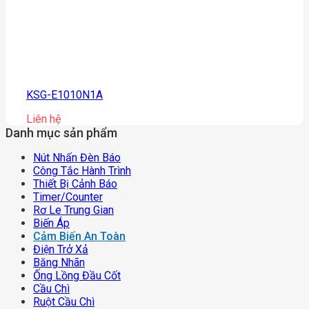
KSG-E1010N1A
Liên hệ
Danh mục sản phẩm
Nút Nhấn Đèn Báo
Công Tắc Hành Trình
Thiết Bị Cảnh Báo
Timer/counter
Rơ Le Trung Gian
Biến Áp
Cảm Biến An Toàn
Điện Trở Xả
Băng Nhãn
Ống Lồng Đầu Cốt
Cầu Chì
Ruột Cầu Chì