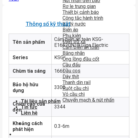
Nút nhấn đèn báo
Rơ le trung gian
Thiết bị cảnh báo
Công tắc hành trình
Thông số kỹ thuật
Xử lý nước
Biến áp
Phụ kiện
Cảm biến an toàn KSG-
Điện trở xả
Tên sản phẩm
E16620N1B Giga Electric
Cảm biến an toàn
Băng nhãn
Series
KSG
Ống lồng đầu cốt
Cầu đấu
Đầu cos
Chùm tia sáng
166
Dây thít
Thanh din rail
Bảo hộ hữu
3300
Ruột cầu chì
dụng
Vỏ cầu chì
Chuyển mạch & nút nhấn
Tài liệu sản phẩm
Chiều cao của
3344
Tin tức
đèn
Liên hệ
Khoảng cách
0.3-6m
phát hiện