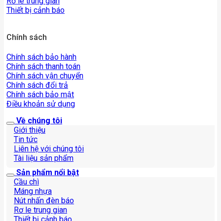
Rơ le trung gian
Thiết bị cảnh báo
Chính sách
Chính sách bảo hành
Chính sách thanh toán
Chính sách vận chuyển
Chính sách đổi trả
Chính sách bảo mật
Điều khoản sử dụng
Về chúng tôi
Giới thiệu
Tin tức
Liên hệ với chúng tôi
Tài liệu sản phẩm
Sản phẩm nổi bật
Cầu chì
Máng nhựa
Nút nhấn đèn báo
Rơ le trung gian
Thiết bị cảnh báo