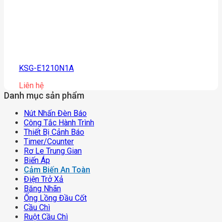
KSG-E1210N1A
Liên hệ
Danh mục sản phẩm
Nút Nhấn Đèn Báo
Công Tắc Hành Trình
Thiết Bị Cảnh Báo
Timer/counter
Rơ Le Trung Gian
Biến Áp
Cảm Biến An Toàn
Điện Trở Xả
Băng Nhãn
Ống Lồng Đầu Cốt
Cầu Chì
Ruột Cầu Chì