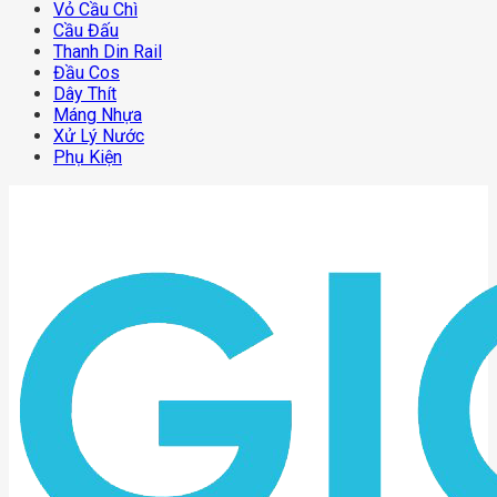
Vỏ Cầu Chì
Cầu Đấu
Thanh Din Rail
Đầu Cos
Dây Thít
Máng Nhựa
Xử Lý Nước
Phụ Kiện