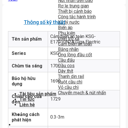
Nút nhấn đèn báo
Rơ le trung gian
Thiết bị cảnh báo
Công tắc hành trình
Thông số kỹ thuật
Xử lý nước
Biến áp
Phụ kiện
Cảm biến an toàn KSG-
Điện trở xả
Tên sản phẩm
E17010N2A Giga Electric
Cảm biến an toàn
Băng nhãn
Series
KSG
Ống lồng đầu cốt
Cầu đấu
Đầu cos
Chùm tia sáng
170
Dây thít
Thanh din rail
Bảo hộ hữu
1690
Ruột cầu chì
dụng
Vỏ cầu chì
Chuyển mạch & nút nhấn
Tài liệu sản phẩm
Chiều cao của
1729
Tin tức
đèn
Liên hệ
Khoảng cách
0.3-3m
phát hiện