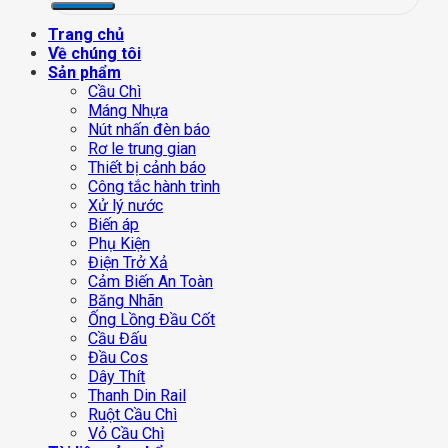
Trang chủ
Về chúng tôi
Sản phẩm
Cầu Chì
Máng Nhựa
Nút nhấn đèn báo
Rơ le trung gian
Thiết bị cảnh báo
Công tắc hành trình
Xử lý nước
Biến áp
Phụ Kiện
Điện Trở Xả
Cảm Biến An Toàn
Băng Nhãn
Ống Lồng Đầu Cốt
Cầu Đấu
Đầu Cos
Dây Thít
Thanh Din Rail
Ruột Cầu Chì
Vỏ Cầu Chì