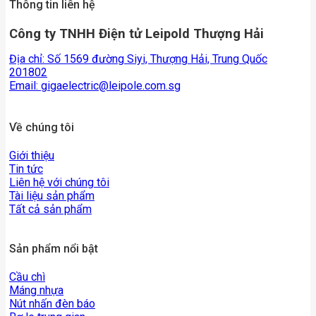
Thông tin liên hệ
Công ty TNHH Điện tử Leipold Thượng Hải
Địa chỉ: Số 1569 đường Siyi, Thượng Hải, Trung Quốc
201802
Email:
gigaelectric@leipole.com.sg
Về chúng tôi
Giới thiệu
Tin tức
Liên hệ với chúng tôi
Tài liệu sản phẩm
Tất cả sản phẩm
Sản phẩm nổi bật
Cầu chì
Máng nhựa
Nút nhấn đèn báo