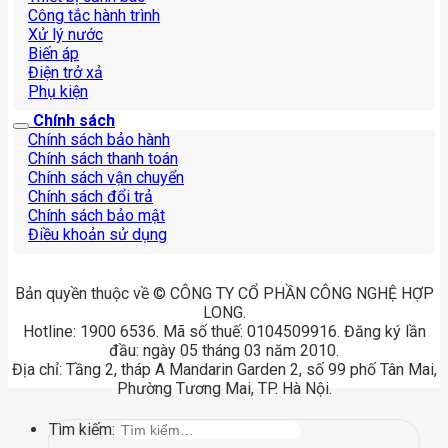
Công tắc hành trình
Xử lý nước
Biến áp
Điện trở xả
Phụ kiện
Chính sách
Chính sách bảo hành
Chính sách thanh toán
Chính sách vận chuyển
Chính sách đổi trả
Chính sách bảo mật
Điều khoản sử dụng
Bản quyền thuộc về © CÔNG TY CỔ PHẦN CÔNG NGHỆ HỢP
LONG.
Hotline: 1900 6536. Mã số thuế: 0104509916. Đăng ký lần
đầu: ngày 05 tháng 03 năm 2010.
Địa chỉ: Tầng 2, tháp A Mandarin Garden 2, số 99 phố Tân Mai,
Phường Tương Mai, TP. Hà Nội.
Tìm kiếm: