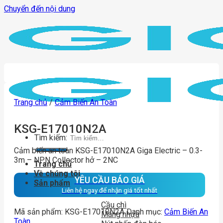
Chuyển đến nội dung
Trang chủ
/
Cảm Biến An Toàn
KSG-E17010N2A
Tìm kiếm:
Cảm biến an toàn KSG-E17010N2A Giga Electric – 0.3-
3m – NPN Collector hở – 2NC
Trang chủ
Về chúng tôi
YÊU CẦU BÁO GIÁ
Sản phẩm
Liên hệ ngay để nhận giá tốt nhất
Cầu chì
Mã sản phẩm:
KSG-E17010N2A
Danh mục:
Cảm Biến An
Máng nhựa
Toàn