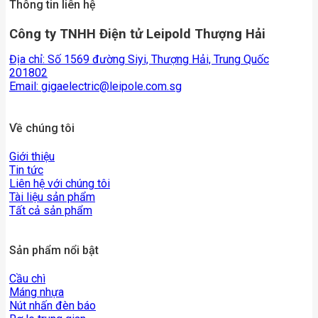
Thông tin liên hệ
Công ty TNHH Điện tử Leipold Thượng Hải
Địa chỉ: Số 1569 đường Siyi, Thượng Hải, Trung Quốc
201802
Email:
gigaelectric@leipole.com.sg
Về chúng tôi
Giới thiệu
Tin tức
Liên hệ với chúng tôi
Tài liệu sản phẩm
Tất cả sản phẩm
Sản phẩm nổi bật
Cầu chì
Máng nhựa
Nút nhấn đèn báo