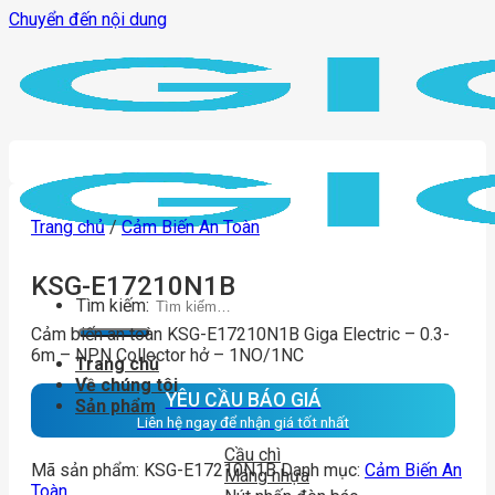
Chuyển đến nội dung
Trang chủ
/
Cảm Biến An Toàn
KSG-E17210N1B
Tìm kiếm:
Cảm biến an toàn KSG-E17210N1B Giga Electric – 0.3-
6m – NPN Collector hở – 1NO/1NC
Trang chủ
Về chúng tôi
YÊU CẦU BÁO GIÁ
Sản phẩm
Liên hệ ngay để nhận giá tốt nhất
Cầu chì
Mã sản phẩm:
KSG-E17210N1B
Danh mục:
Cảm Biến An
Máng nhựa
Toàn