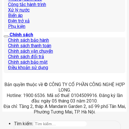
Công tắc hành trình
Xử lý nước
Biến áp
Điện trở xả
Phụ kiện
Chính sách
Chính sách bảo hành
Chính sách thanh toán
Chính sách vận chuyển
Chính sách đổi trả
Chính sách bảo mật
Điều khoản sử dụng
Bản quyền thuộc về © CÔNG TY CỔ PHẦN CÔNG NGHỆ HỢP
LONG.
Hotline: 1900 6536. Mã số thuế: 0104509916. Đăng ký lần
đầu: ngày 05 tháng 03 năm 2010.
Địa chỉ: Tầng 2, tháp A Mandarin Garden 2, số 99 phố Tân Mai,
Phường Tương Mai, TP. Hà Nội.
Tìm kiếm: