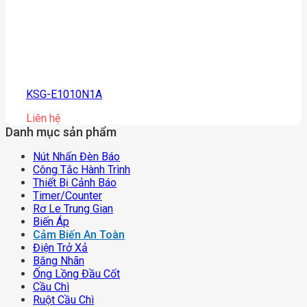
KSG-E1010N1A
Liên hệ
Danh mục sản phẩm
Nút Nhấn Đèn Báo
Công Tắc Hành Trình
Thiết Bị Cảnh Báo
Timer/counter
Rơ Le Trung Gian
Biến Áp
Cảm Biến An Toàn
Điện Trở Xả
Băng Nhãn
Ống Lồng Đầu Cốt
Cầu Chì
Ruột Cầu Chì