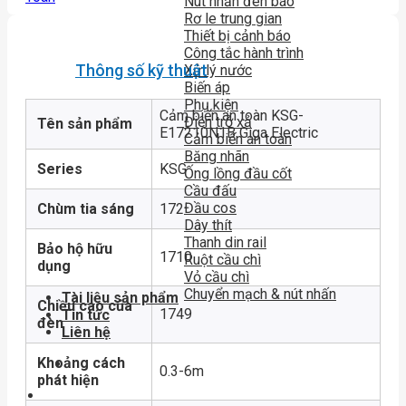
Nút nhấn đèn báo
Rơ le trung gian
Thiết bị cảnh báo
Công tắc hành trình
Thông số kỹ thuật
Xử lý nước
Biến áp
Phụ kiện
Cảm biến an toàn KSG-
Điện trở xả
Tên sản phẩm
E17210N1B Giga Electric
Cảm biến an toàn
Băng nhãn
Series
KSG
Ống lồng đầu cốt
Cầu đấu
Đầu cos
Chùm tia sáng
172
Dây thít
Thanh din rail
Bảo hộ hữu
1710
Ruột cầu chì
dụng
Vỏ cầu chì
Chuyển mạch & nút nhấn
Tài liệu sản phẩm
Chiều cao của
1749
Tin tức
đèn
Liên hệ
Khoảng cách
0.3-6m
phát hiện