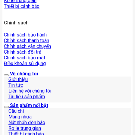
Rơ le trung gian
Thiết bị cảnh báo
Chính sách
Chính sách bảo hành
Chính sách thanh toán
Chính sách vận chuyển
Chính sách đổi trả
Chính sách bảo mật
Điều khoản sử dụng
Về chúng tôi
Giới thiệu
Tin tức
Liên hệ với chúng tôi
Tài liệu sản phẩm
Sản phẩm nổi bật
Cầu chì
Máng nhựa
Nút nhấn đèn báo
Rơ le trung gian
Thiết bị cảnh báo