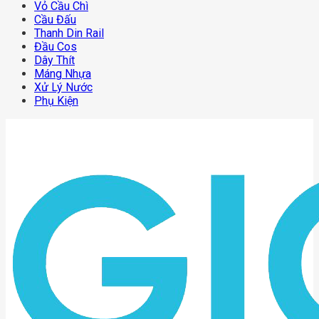
Vỏ Cầu Chì
Cầu Đấu
Thanh Din Rail
Đầu Cos
Dây Thít
Máng Nhựa
Xử Lý Nước
Phụ Kiện