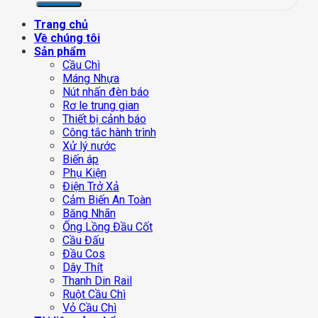
Trang chủ
Về chúng tôi
Sản phẩm
Cầu Chì
Máng Nhựa
Nút nhấn đèn báo
Rơ le trung gian
Thiết bị cảnh báo
Công tắc hành trình
Xử lý nước
Biến áp
Phụ Kiện
Điện Trở Xả
Cảm Biến An Toàn
Băng Nhãn
Ống Lồng Đầu Cốt
Cầu Đấu
Đầu Cos
Dây Thít
Thanh Din Rail
Ruột Cầu Chì
Vỏ Cầu Chì