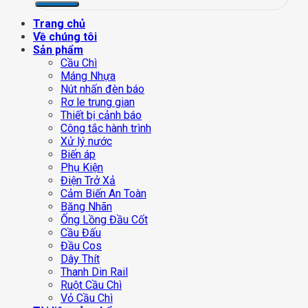
Trang chủ
Về chúng tôi
Sản phẩm
Cầu Chì
Máng Nhựa
Nút nhấn đèn báo
Rơ le trung gian
Thiết bị cảnh báo
Công tắc hành trình
Xử lý nước
Biến áp
Phụ Kiện
Điện Trở Xả
Cảm Biến An Toàn
Băng Nhãn
Ống Lồng Đầu Cốt
Cầu Đấu
Đầu Cos
Dây Thít
Thanh Din Rail
Ruột Cầu Chì
Vỏ Cầu Chì