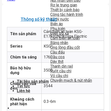
Nút nhấn đèn báo
Rơ le trung gian
Thiết bị cảnh báo
Công tắc hành trình
Thông số kỹ thuật
Xử lý nước
Biến áp
Phụ kiện
Cảm biến an toàn KSG-
Điện trở xả
Tên sản phẩm
E17620N2B Giga Electric
Cảm biến an toàn
Băng nhãn
Series
KSG
Ống lồng đầu cốt
Cầu đấu
Đầu cos
Chùm tia sáng
176
Dây thít
Thanh din rail
Bảo hộ hữu
3500
Ruột cầu chì
dụng
Vỏ cầu chì
Chuyển mạch & nút nhấn
Tài liệu sản phẩm
Chiều cao của
3544
Tin tức
đèn
Liên hệ
Khoảng cách
0.3-6m
phát hiện