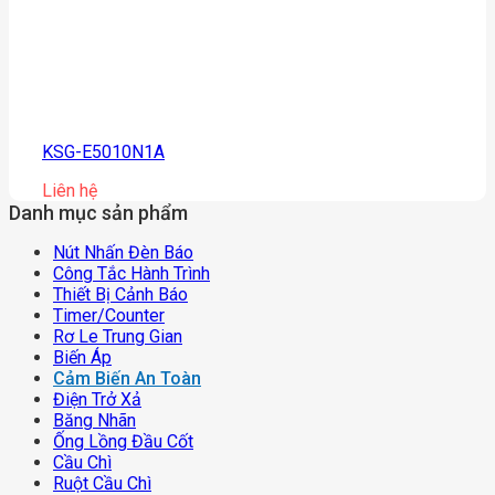
KSG-E5010N1A
Liên hệ
Danh mục sản phẩm
Nút Nhấn Đèn Báo
Công Tắc Hành Trình
Thiết Bị Cảnh Báo
Timer/counter
Rơ Le Trung Gian
Biến Áp
Cảm Biến An Toàn
Điện Trở Xả
Băng Nhãn
Ống Lồng Đầu Cốt
Cầu Chì
Ruột Cầu Chì