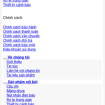
Rơ le trung gian
Thiết bị cảnh báo
Chính sách
Chính sách bảo hành
Chính sách thanh toán
Chính sách vận chuyển
Chính sách đổi trả
Chính sách bảo mật
Điều khoản sử dụng
Về chúng tôi
Giới thiệu
Tin tức
Liên hệ với chúng tôi
Tài liệu sản phẩm
Sản phẩm nổi bật
Cầu chì
Máng nhựa
Nút nhấn đèn báo
Rơ le trung gian
Thiết bị cảnh báo