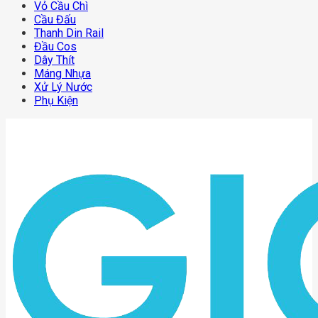
Vỏ Cầu Chì
Cầu Đấu
Thanh Din Rail
Đầu Cos
Dây Thít
Máng Nhựa
Xử Lý Nước
Phụ Kiện