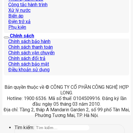
Công tắc hành trình
Xử lý nước
Biến áp
Điện trở xả
Phụ kiện
Chính sách
Chính sách bảo hành
Chính sách thanh toán
Chính sách vận chuyển
Chính sách đổi trả
Chính sách bảo mật
Điều khoản sử dụng
Bản quyền thuộc về © CÔNG TY CỔ PHẦN CÔNG NGHỆ HỢP
LONG.
Hotline: 1900 6536. Mã số thuế: 0104509916. Đăng ký lần
đầu: ngày 05 tháng 03 năm 2010.
Địa chỉ: Tầng 2, tháp A Mandarin Garden 2, số 99 phố Tân Mai,
Phường Tương Mai, TP. Hà Nội.
Tìm kiếm: