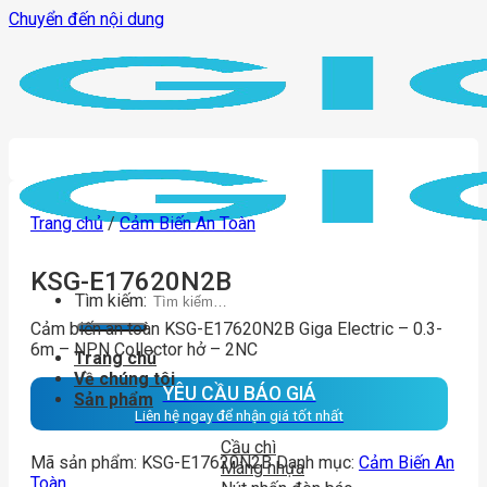
Chuyển đến nội dung
Trang chủ
/
Cảm Biến An Toàn
KSG-E17620N2B
Tìm kiếm:
Cảm biến an toàn KSG-E17620N2B Giga Electric – 0.3-
6m – NPN Collector hở – 2NC
Trang chủ
Về chúng tôi
YÊU CẦU BÁO GIÁ
Sản phẩm
Liên hệ ngay để nhận giá tốt nhất
Cầu chì
Mã sản phẩm:
KSG-E17620N2B
Danh mục:
Cảm Biến An
Máng nhựa
Toàn