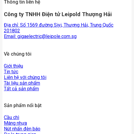
Thông tin liên hệ
Công ty TNHH Điện tử Leipold Thượng Hải
Địa chỉ: Số 1569 đường Siyi, Thượng Hải, Trung Quốc
201802
Email:
gigaelectric@leipole.com.sg
Về chúng tôi
Giới thiệu
Tin tức
Liên hệ với chúng tôi
Tài liệu sản phẩm
Tất cả sản phẩm
Sản phẩm nổi bật
Cầu chì
Máng nhựa
Nút nhấn đèn báo