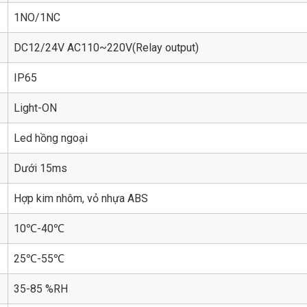
1NO/1NC
DC12/24V AC110~220V(Relay output)
IP65
Light-ON
Led hồng ngoại
Dưới 15ms
Hợp kim nhôm, vỏ nhựa ABS
10℃-40℃
25℃-55℃
35-85 %RH