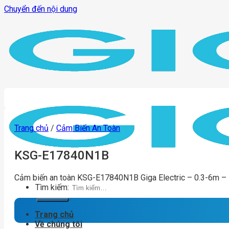
Chuyển đến nội dung
Trang chủ
/
Cảm Biến An Toàn
KSG-E17840N1B
Cảm biến an toàn KSG-E17840N1B Giga Electric – 0.3-6m –
Tìm kiếm:
Trang chủ
Về chúng tôi