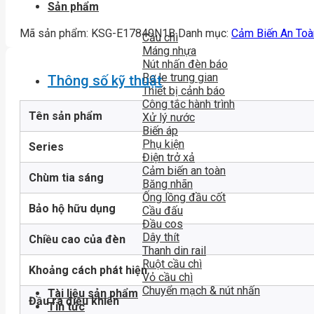
Sản phẩm
Mã sản phẩm:
KSG-E17840N1B
Danh mục:
Cảm Biến An Toà
Cầu chì
Máng nhựa
Nút nhấn đèn báo
Rơ le trung gian
Thông số kỹ thuật
Thiết bị cảnh báo
Công tắc hành trình
Tên sản phẩm
Xử lý nước
Biến áp
Phụ kiện
Series
Điện trở xả
Cảm biến an toàn
Chùm tia sáng
Băng nhãn
Ống lồng đầu cốt
Bảo hộ hữu dụng
Cầu đấu
Đầu cos
Dây thít
Chiều cao của đèn
Thanh din rail
Ruột cầu chì
Khoảng cách phát hiện
Vỏ cầu chì
Chuyển mạch & nút nhấn
Tài liệu sản phẩm
Đầu ra điều khiển
Tin tức