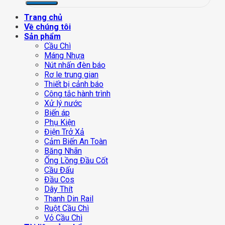
Trang chủ
Về chúng tôi
Sản phẩm
Cầu Chì
Máng Nhựa
Nút nhấn đèn báo
Rơ le trung gian
Thiết bị cảnh báo
Công tắc hành trình
Xử lý nước
Biến áp
Phụ Kiện
Điện Trở Xả
Cảm Biến An Toàn
Băng Nhãn
Ống Lồng Đầu Cốt
Cầu Đấu
Đầu Cos
Dây Thít
Thanh Din Rail
Ruột Cầu Chì
Vỏ Cầu Chì