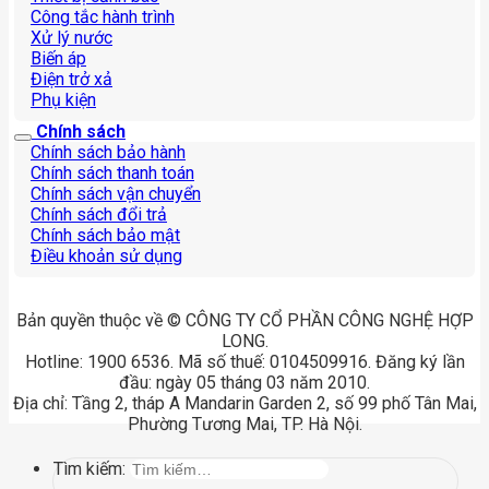
Công tắc hành trình
Xử lý nước
Biến áp
Điện trở xả
Phụ kiện
Chính sách
Chính sách bảo hành
Chính sách thanh toán
Chính sách vận chuyển
Chính sách đổi trả
Chính sách bảo mật
Điều khoản sử dụng
Bản quyền thuộc về © CÔNG TY CỔ PHẦN CÔNG NGHỆ HỢP
LONG.
Hotline: 1900 6536. Mã số thuế: 0104509916. Đăng ký lần
đầu: ngày 05 tháng 03 năm 2010.
Địa chỉ: Tầng 2, tháp A Mandarin Garden 2, số 99 phố Tân Mai,
Phường Tương Mai, TP. Hà Nội.
Tìm kiếm: