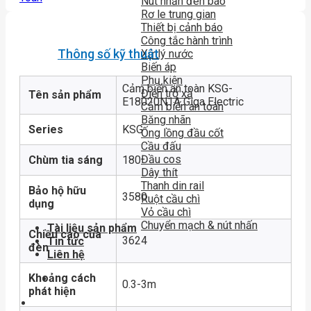
Nút nhấn đèn báo
Rơ le trung gian
Thiết bị cảnh báo
Công tắc hành trình
Thông số kỹ thuật
Xử lý nước
Biến áp
Phụ kiện
Cảm biến an toàn KSG-
Điện trở xả
Tên sản phẩm
E18020N1A Giga Electric
Cảm biến an toàn
Băng nhãn
Series
KSG
Ống lồng đầu cốt
Cầu đấu
Đầu cos
Chùm tia sáng
180
Dây thít
Thanh din rail
Bảo hộ hữu
3580
Ruột cầu chì
dụng
Vỏ cầu chì
Chuyển mạch & nút nhấn
Tài liệu sản phẩm
Chiều cao của
3624
Tin tức
đèn
Liên hệ
Khoảng cách
0.3-3m
phát hiện