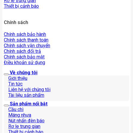
Rơ le trung gian
Thiết bị cảnh báo
Chính sách
Chính sách bảo hành
Chính sách thanh toán
Chính sách vận chuyển
Chính sách đổi trả
Chính sách bảo mật
Điều khoản sử dụng
Về chúng tôi
Giới thiệu
Tin tức
Liên hệ với chúng tôi
Tài liệu sản phẩm
Sản phẩm nổi bật
Cầu chì
Máng nhựa
Nút nhấn đèn báo
Rơ le trung gian
Thiết bị cảnh báo