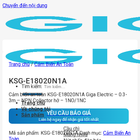
Chuyển đến nội dung
Trang chủ
/
Cảm Biến An Toàn
KSG-E18020N1A
Tìm kiếm:
Cảm biến an toàn KSG-E18020N1A Giga Electric – 0.3-
3m – NPN Collector hở – 1NO/1NC
Trang chủ
Về chúng tôi
YÊU CẦU BÁO GIÁ
Sản phẩm
Liên hệ ngay để nhận giá tốt nhất
Cầu chì
Mã sản phẩm:
KSG-E18020N1A
Danh mục:
Cảm Biến An
Máng nhựa
Toàn