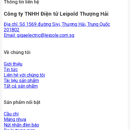
Thông tin liên hệ
Công ty TNHH Điện tử Leipold Thượng Hải
Địa chỉ: Số 1569 đường Siyi, Thượng Hải, Trung Quốc
201802
Email:
gigaelectric@leipole.com.sg
Về chúng tôi
Giới thiệu
Tin tức
Liên hệ với chúng tôi
Tài liệu sản phẩm
Tất cả sản phẩm
Sản phẩm nổi bật
Cầu chì
Máng nhựa
Nút nhấn đèn báo