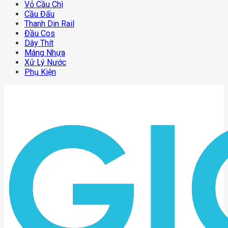
Vỏ Cầu Chì
Cầu Đấu
Thanh Din Rail
Đầu Cos
Dây Thít
Máng Nhựa
Xử Lý Nước
Phụ Kiện