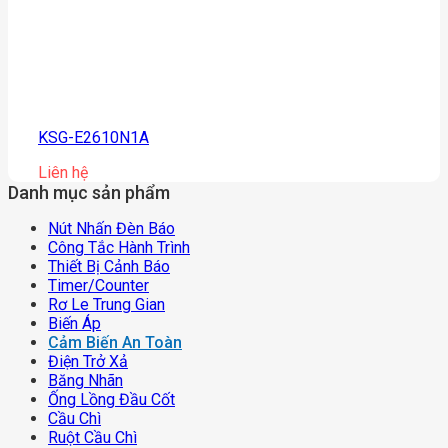
KSG-E2610N1A
Liên hệ
Danh mục sản phẩm
Nút Nhấn Đèn Báo
Công Tắc Hành Trình
Thiết Bị Cảnh Báo
Timer/counter
Rơ Le Trung Gian
Biến Áp
Cảm Biến An Toàn
Điện Trở Xả
Băng Nhãn
Ống Lồng Đầu Cốt
Cầu Chì
Ruột Cầu Chì