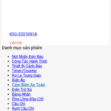
KSG-E3010N1A
Liên hệ
Danh mục sản phẩm
Nút Nhấn Đèn Báo
Công Tắc Hành Trình
Thiết Bị Cảnh Báo
Timer/counter
Rơ Le Trung Gian
Biến Áp
Cảm Biến An Toàn
Điện Trở Xả
Băng Nhãn
Ống Lồng Đầu Cốt
Cầu Chì
Ruột Cầu Chì