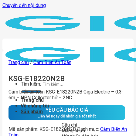
Chuyển đến nội dung
Trang chủ
/
Cảm Biến An Toàn
KSG-E18220N2B
Tìm kiếm:
Cảm biến an toàn KSG-E18220N2B Giga Electric – 0.3-
6m – NPN Collector hở – 2NC
Trang chủ
Về chúng tôi
YÊU CẦU BÁO GIÁ
Sản phẩm
Liên hệ ngay để nhận giá tốt nhất
Cầu chì
Mã sản phẩm:
KSG-E18220N2B
Danh mục:
Cảm Biến An
Máng nhựa
Toàn