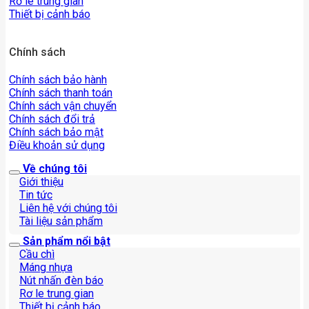
Rơ le trung gian
Thiết bị cảnh báo
Chính sách
Chính sách bảo hành
Chính sách thanh toán
Chính sách vận chuyển
Chính sách đổi trả
Chính sách bảo mật
Điều khoản sử dụng
Về chúng tôi
Giới thiệu
Tin tức
Liên hệ với chúng tôi
Tài liệu sản phẩm
Sản phẩm nổi bật
Cầu chì
Máng nhựa
Nút nhấn đèn báo
Rơ le trung gian
Thiết bị cảnh báo