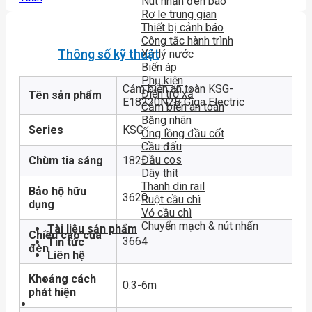
Nút nhấn đèn báo
Rơ le trung gian
Thiết bị cảnh báo
Công tắc hành trình
Thông số kỹ thuật
Xử lý nước
Biến áp
Phụ kiện
Cảm biến an toàn KSG-
Điện trở xả
Tên sản phẩm
E18220N2B Giga Electric
Cảm biến an toàn
Băng nhãn
Series
KSG
Ống lồng đầu cốt
Cầu đấu
Đầu cos
Chùm tia sáng
182
Dây thít
Thanh din rail
Bảo hộ hữu
3620
Ruột cầu chì
dụng
Vỏ cầu chì
Chuyển mạch & nút nhấn
Tài liệu sản phẩm
Chiều cao của
3664
Tin tức
đèn
Liên hệ
Khoảng cách
0.3-6m
phát hiện