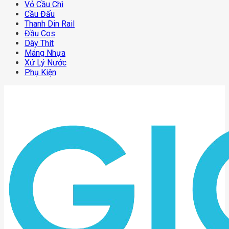
Vỏ Cầu Chì
Cầu Đấu
Thanh Din Rail
Đầu Cos
Dây Thít
Máng Nhựa
Xử Lý Nước
Phụ Kiện