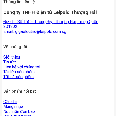
Thông tin liên hệ
Công ty TNHH Điện tử Leipold Thượng Hải
Địa chỉ: Số 1569 đường Siyi, Thượng Hải, Trung Quốc
201802
Email:
gigaelectric@leipole.com.sg
Về chúng tôi
Giới thiệu
Tin tức
Liên hệ với chúng tôi
Tài liệu sản phẩm
Tất cả sản phẩm
Sản phẩm nổi bật
Cầu chì
Máng nhựa
Nút nhấn đèn báo