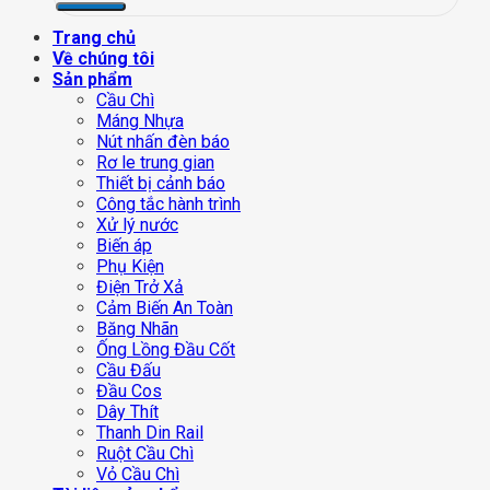
Trang chủ
Về chúng tôi
Sản phẩm
Cầu Chì
Máng Nhựa
Nút nhấn đèn báo
Rơ le trung gian
Thiết bị cảnh báo
Công tắc hành trình
Xử lý nước
Biến áp
Phụ Kiện
Điện Trở Xả
Cảm Biến An Toàn
Băng Nhãn
Ống Lồng Đầu Cốt
Cầu Đấu
Đầu Cos
Dây Thít
Thanh Din Rail
Ruột Cầu Chì
Vỏ Cầu Chì