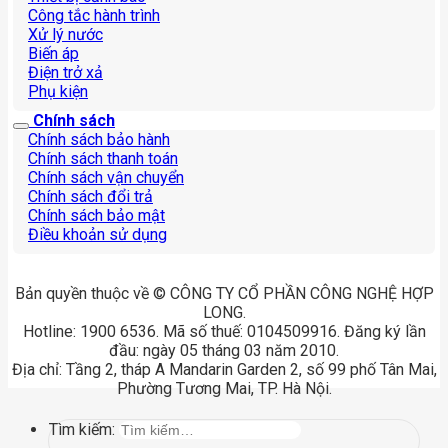
Công tắc hành trình
Xử lý nước
Biến áp
Điện trở xả
Phụ kiện
Chính sách
Chính sách bảo hành
Chính sách thanh toán
Chính sách vận chuyển
Chính sách đổi trả
Chính sách bảo mật
Điều khoản sử dụng
Bản quyền thuộc về © CÔNG TY CỔ PHẦN CÔNG NGHỆ HỢP
LONG.
Hotline: 1900 6536. Mã số thuế: 0104509916. Đăng ký lần
đầu: ngày 05 tháng 03 năm 2010.
Địa chỉ: Tầng 2, tháp A Mandarin Garden 2, số 99 phố Tân Mai,
Phường Tương Mai, TP. Hà Nội.
Tìm kiếm: