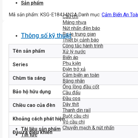
Sản phẩm
Mã sản phẩm:
KSG-E18414N2A
Danh mục:
Cảm Biến An Toà
Cầu chì
Máng nhựa
Nút nhấn đèn báo
Rơ le trung gian
Thông số kỹ thuật
Thiết bị cảnh báo
Công tắc hành trình
Tên sản phẩm
Xử lý nước
Biến áp
Phụ kiện
Series
Điện trở xả
Cảm biến an toàn
Chùm tia sáng
Băng nhãn
Ống lồng đầu cốt
Bảo hộ hữu dụng
Cầu đấu
Đầu cos
Dây thít
Chiều cao của đèn
Thanh din rail
Ruột cầu chì
Khoảng cách phát hiện
Vỏ cầu chì
Chuyển mạch & nút nhấn
Tài liệu sản phẩm
Đầu ra điều khiển
Tin tức