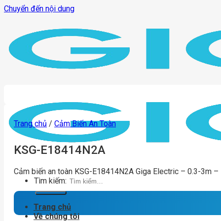
Chuyển đến nội dung
Trang chủ
/
Cảm Biến An Toàn
KSG-E18414N2A
Cảm biến an toàn KSG-E18414N2A Giga Electric – 0.3-3m –
Tìm kiếm:
Trang chủ
Về chúng tôi