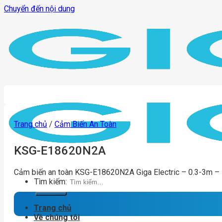
Chuyển đến nội dung
Trang chủ
/
Cảm Biến An Toàn
KSG-E18620N2A
Cảm biến an toàn KSG-E18620N2A Giga Electric – 0.3-3m –
Tìm kiếm:
Trang chủ
Về chúng tôi