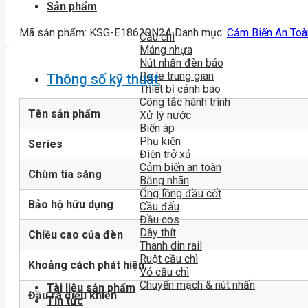
Sản phẩm
Mã sản phẩm:
KSG-E18620N2A
Danh mục:
Cảm Biến An Toà
Cầu chì
Máng nhựa
Nút nhấn đèn báo
Rơ le trung gian
Thông số kỹ thuật
Thiết bị cảnh báo
Công tắc hành trình
Tên sản phẩm
Xử lý nước
Biến áp
Phụ kiện
Series
Điện trở xả
Cảm biến an toàn
Chùm tia sáng
Băng nhãn
Ống lồng đầu cốt
Bảo hộ hữu dụng
Cầu đấu
Đầu cos
Dây thít
Chiều cao của đèn
Thanh din rail
Ruột cầu chì
Khoảng cách phát hiện
Vỏ cầu chì
Chuyển mạch & nút nhấn
Tài liệu sản phẩm
Đầu ra điều khiển
Tin tức