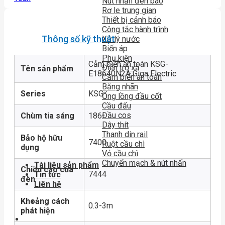
Nút nhấn đèn báo
Rơ le trung gian
Thiết bị cảnh báo
Công tắc hành trình
Thông số kỹ thuật
Xử lý nước
Biến áp
Phụ kiện
Cảm biến an toàn KSG-
Điện trở xả
Tên sản phẩm
E18640N2A Giga Electric
Cảm biến an toàn
Băng nhãn
Series
KSG
Ống lồng đầu cốt
Cầu đấu
Đầu cos
Chùm tia sáng
186
Dây thít
Thanh din rail
Bảo hộ hữu
7400
Ruột cầu chì
dụng
Vỏ cầu chì
Chuyển mạch & nút nhấn
Tài liệu sản phẩm
Chiều cao của
7444
Tin tức
đèn
Liên hệ
Khoảng cách
0.3-3m
phát hiện