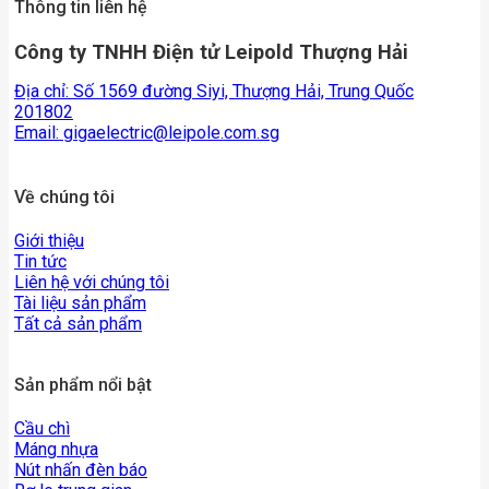
Thông tin liên hệ
Công ty TNHH Điện tử Leipold Thượng Hải
Địa chỉ: Số 1569 đường Siyi, Thượng Hải, Trung Quốc
201802
Email:
gigaelectric@leipole.com.sg
Về chúng tôi
Giới thiệu
Tin tức
Liên hệ với chúng tôi
Tài liệu sản phẩm
Tất cả sản phẩm
Sản phẩm nổi bật
Cầu chì
Máng nhựa
Nút nhấn đèn báo