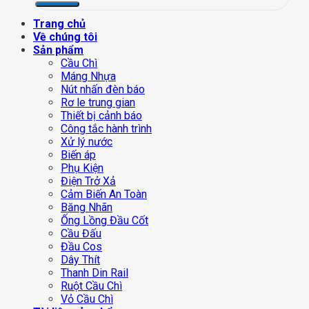
Trang chủ
Về chúng tôi
Sản phẩm
Cầu Chì
Máng Nhựa
Nút nhấn đèn báo
Rơ le trung gian
Thiết bị cảnh báo
Công tắc hành trình
Xử lý nước
Biến áp
Phụ Kiện
Điện Trở Xả
Cảm Biến An Toàn
Băng Nhãn
Ống Lồng Đầu Cốt
Cầu Đấu
Đầu Cos
Dây Thít
Thanh Din Rail
Ruột Cầu Chì
Vỏ Cầu Chì