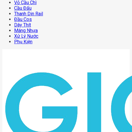
Vỏ Cầu Chì
Cầu Đấu
Thanh Din Rail
Đầu Cos
Dây Thít
Máng Nhựa
Xử Lý Nước
Phụ Kiện