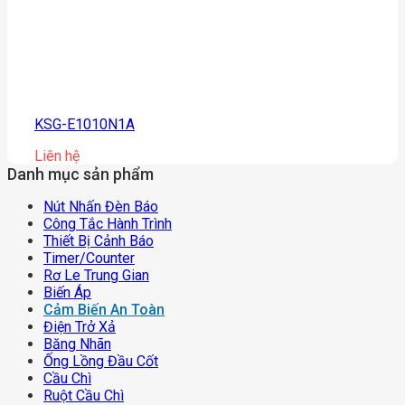
KSG-E1010N1A
Liên hệ
Danh mục sản phẩm
Nút Nhấn Đèn Báo
Công Tắc Hành Trình
Thiết Bị Cảnh Báo
Timer/counter
Rơ Le Trung Gian
Biến Áp
Cảm Biến An Toàn
Điện Trở Xả
Băng Nhãn
Ống Lồng Đầu Cốt
Cầu Chì
Ruột Cầu Chì