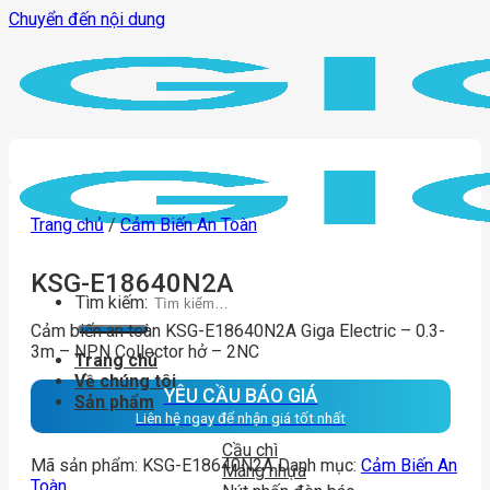
Chuyển đến nội dung
Trang chủ
/
Cảm Biến An Toàn
KSG-E18640N2A
Tìm kiếm:
Cảm biến an toàn KSG-E18640N2A Giga Electric – 0.3-
3m – NPN Collector hở – 2NC
Trang chủ
Về chúng tôi
YÊU CẦU BÁO GIÁ
Sản phẩm
Liên hệ ngay để nhận giá tốt nhất
Cầu chì
Mã sản phẩm:
KSG-E18640N2A
Danh mục:
Cảm Biến An
Máng nhựa
Toàn