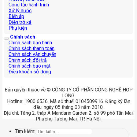
Công tắc hành trình
Xử lý nước
Biến áp
Điện trở xả
Phụ kiện
Chính sách
Chính sách bảo hành
Chính sách thanh toán
Chính sách vận chuyển
Chính sách đổi trả
Chính sách bảo mật
Điều khoản sử dụng
Bản quyền thuộc về © CÔNG TY CỔ PHẦN CÔNG NGHỆ HỢP
LONG.
Hotline: 1900 6536. Mã số thuế: 0104509916. Đăng ký lần
đầu: ngày 05 tháng 03 năm 2010.
Địa chỉ: Tầng 2, tháp A Mandarin Garden 2, số 99 phố Tân Mai,
Phường Tương Mai, TP. Hà Nội.
Tìm kiếm: