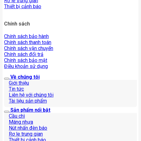
Rơ le trung gian
Thiết bị cảnh báo
Chính sách
Chính sách bảo hành
Chính sách thanh toán
Chính sách vận chuyển
Chính sách đổi trả
Chính sách bảo mật
Điều khoản sử dụng
Về chúng tôi
Giới thiệu
Tin tức
Liên hệ với chúng tôi
Tài liệu sản phẩm
Sản phẩm nổi bật
Cầu chì
Máng nhựa
Nút nhấn đèn báo
Rơ le trung gian
Thiết bị cảnh báo