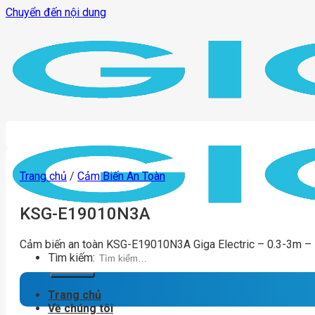
Chuyển đến nội dung
Trang chủ
/
Cảm Biến An Toàn
KSG-E19010N3A
Cảm biến an toàn KSG-E19010N3A Giga Electric – 0.3-3m –
Tìm kiếm:
Trang chủ
Về chúng tôi