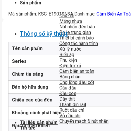
Sản phẩm
Mã sản phẩm:
KSG-E19010N3A
Danh mục:
Cảm Biến An Toà
Cầu chì
Máng nhựa
Nút nhấn đèn báo
Rơ le trung gian
Thông số kỹ thuật
Thiết bị cảnh báo
Công tắc hành trình
Tên sản phẩm
Xử lý nước
Biến áp
Phụ kiện
Series
Điện trở xả
Cảm biến an toàn
Chùm tia sáng
Băng nhãn
Ống lồng đầu cốt
Bảo hộ hữu dụng
Cầu đấu
Đầu cos
Dây thít
Chiều cao của đèn
Thanh din rail
Ruột cầu chì
Khoảng cách phát hiện
Vỏ cầu chì
Chuyển mạch & nút nhấn
Tài liệu sản phẩm
Đầu ra điều khiển
Tin tức