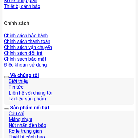
Rơ le trung gian
Thiết bị cảnh báo
Chính sách
Chính sách bảo hành
Chính sách thanh toán
Chính sách vận chuyển
Chính sách đổi trả
Chính sách bảo mật
Điều khoản sử dụng
Về chúng tôi
Giới thiệu
Tin tức
Liên hệ với chúng tôi
Tài liệu sản phẩm
Sản phẩm nổi bật
Cầu chì
Máng nhựa
Nút nhấn đèn báo
Rơ le trung gian
Thiết bị cảnh báo