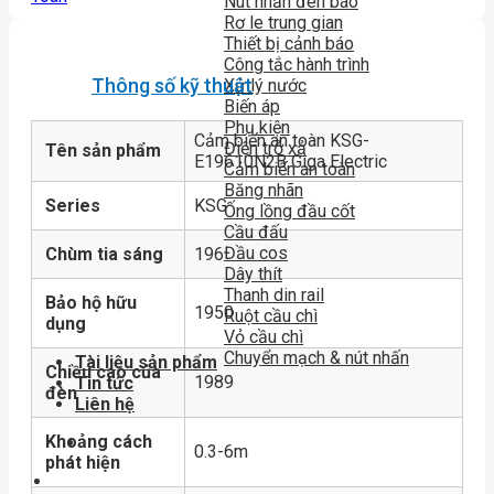
Nút nhấn đèn báo
Rơ le trung gian
Thiết bị cảnh báo
Công tắc hành trình
Thông số kỹ thuật
Xử lý nước
Biến áp
Phụ kiện
Cảm biến an toàn KSG-
Điện trở xả
Tên sản phẩm
E19610N2B Giga Electric
Cảm biến an toàn
Băng nhãn
Series
KSG
Ống lồng đầu cốt
Cầu đấu
Đầu cos
Chùm tia sáng
196
Dây thít
Thanh din rail
Bảo hộ hữu
1950
Ruột cầu chì
dụng
Vỏ cầu chì
Chuyển mạch & nút nhấn
Tài liệu sản phẩm
Chiều cao của
1989
Tin tức
đèn
Liên hệ
Khoảng cách
0.3-6m
phát hiện