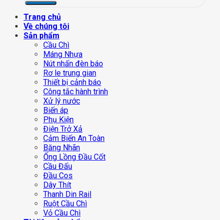
Trang chủ
Về chúng tôi
Sản phẩm
Cầu Chì
Máng Nhựa
Nút nhấn đèn báo
Rơ le trung gian
Thiết bị cảnh báo
Công tắc hành trình
Xử lý nước
Biến áp
Phụ Kiện
Điện Trở Xả
Cảm Biến An Toàn
Băng Nhãn
Ống Lồng Đầu Cốt
Cầu Đấu
Đầu Cos
Dây Thít
Thanh Din Rail
Ruột Cầu Chì
Vỏ Cầu Chì