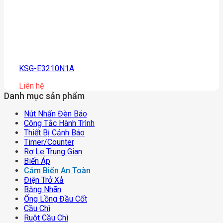
KSG-E3210N1A
Liên hệ
Danh mục sản phẩm
Nút Nhấn Đèn Báo
Công Tắc Hành Trình
Thiết Bị Cảnh Báo
Timer/counter
Rơ Le Trung Gian
Biến Áp
Cảm Biến An Toàn
Điện Trở Xả
Băng Nhãn
Ống Lồng Đầu Cốt
Cầu Chì
Ruột Cầu Chì