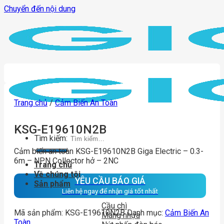
Chuyển đến nội dung
Trang chủ
/
Cảm Biến An Toàn
KSG-E19610N2B
Tìm kiếm:
Cảm biến an toàn KSG-E19610N2B Giga Electric – 0.3-
6m – NPN Collector hở – 2NC
Trang chủ
Về chúng tôi
YÊU CẦU BÁO GIÁ
Sản phẩm
Liên hệ ngay để nhận giá tốt nhất
Cầu chì
Mã sản phẩm:
KSG-E19610N2B
Danh mục:
Cảm Biến An
Máng nhựa
Toàn