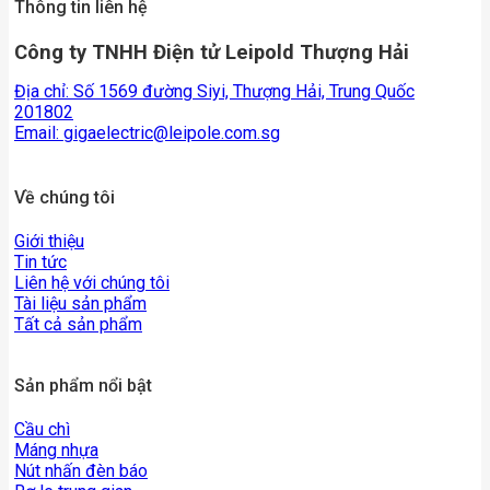
Thông tin liên hệ
Công ty TNHH Điện tử Leipold Thượng Hải
Địa chỉ: Số 1569 đường Siyi, Thượng Hải, Trung Quốc
201802
Email:
gigaelectric@leipole.com.sg
Về chúng tôi
Giới thiệu
Tin tức
Liên hệ với chúng tôi
Tài liệu sản phẩm
Tất cả sản phẩm
Sản phẩm nổi bật
Cầu chì
Máng nhựa
Nút nhấn đèn báo