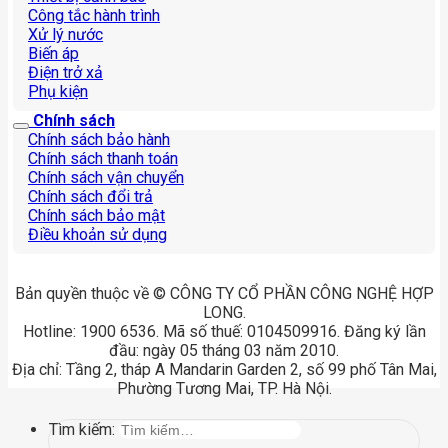
Công tắc hành trình
Xử lý nước
Biến áp
Điện trở xả
Phụ kiện
Chính sách
Chính sách bảo hành
Chính sách thanh toán
Chính sách vận chuyển
Chính sách đổi trả
Chính sách bảo mật
Điều khoản sử dụng
Bản quyền thuộc về © CÔNG TY CỔ PHẦN CÔNG NGHỆ HỢP
LONG.
Hotline: 1900 6536. Mã số thuế: 0104509916. Đăng ký lần
đầu: ngày 05 tháng 03 năm 2010.
Địa chỉ: Tầng 2, tháp A Mandarin Garden 2, số 99 phố Tân Mai,
Phường Tương Mai, TP. Hà Nội.
Tìm kiếm: