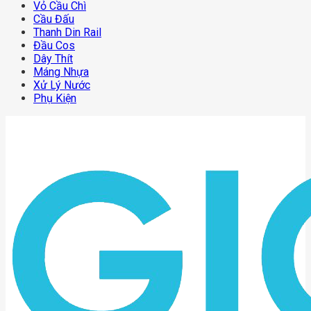
Vỏ Cầu Chì
Cầu Đấu
Thanh Din Rail
Đầu Cos
Dây Thít
Máng Nhựa
Xử Lý Nước
Phụ Kiện