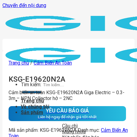
Chuyển đến nội dung
Trang chủ
/
Cảm Biến An Toàn
KSG-E19620N2A
Tìm kiếm:
Cảm biến an toàn KSG-E19620N2A Giga Electric – 0.3-
3m – NPN Collector hở – 2NC
Trang chủ
Về chúng tôi
YÊU CẦU BÁO GIÁ
Sản phẩm
Liên hệ ngay để nhận giá tốt nhất
Cầu chì
Mã sản phẩm:
KSG-E19620N2A
Danh mục:
Cảm Biến An
Máng nhựa
Toàn