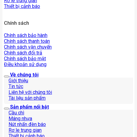
Rơ le trung gian
Thiết bị cảnh báo
Chính sách
Chính sách bảo hành
Chính sách thanh toán
Chính sách vận chuyển
Chính sách đổi trả
Chính sách bảo mật
Điều khoản sử dụng
Về chúng tôi
Giới thiệu
Tin tức
Liên hệ với chúng tôi
Tài liệu sản phẩm
Sản phẩm nổi bật
Cầu chì
Máng nhựa
Nút nhấn đèn báo
Rơ le trung gian
Thiết bị cảnh báo