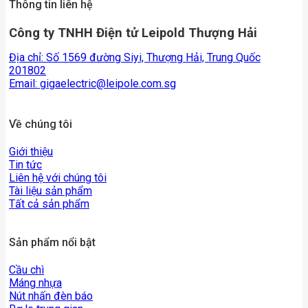
Thông tin liên hệ
Công ty TNHH Điện tử Leipold Thượng Hải
Địa chỉ: Số 1569 đường Siyi, Thượng Hải, Trung Quốc
201802
Email:
gigaelectric@leipole.com.sg
Về chúng tôi
Giới thiệu
Tin tức
Liên hệ với chúng tôi
Tài liệu sản phẩm
Tất cả sản phẩm
Sản phẩm nổi bật
Cầu chì
Máng nhựa
Nút nhấn đèn báo