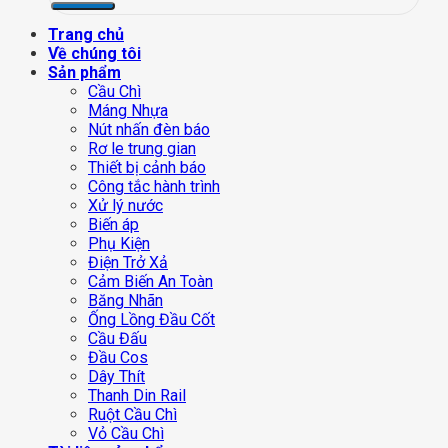
Trang chủ
Về chúng tôi
Sản phẩm
Cầu Chì
Máng Nhựa
Nút nhấn đèn báo
Rơ le trung gian
Thiết bị cảnh báo
Công tắc hành trình
Xử lý nước
Biến áp
Phụ Kiện
Điện Trở Xả
Cảm Biến An Toàn
Băng Nhãn
Ống Lồng Đầu Cốt
Cầu Đấu
Đầu Cos
Dây Thít
Thanh Din Rail
Ruột Cầu Chì
Vỏ Cầu Chì