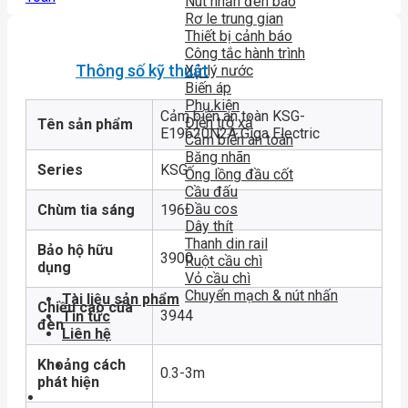
Nút nhấn đèn báo
Rơ le trung gian
Thiết bị cảnh báo
Công tắc hành trình
Thông số kỹ thuật
Xử lý nước
Biến áp
Phụ kiện
Cảm biến an toàn KSG-
Điện trở xả
Tên sản phẩm
E19620N2A Giga Electric
Cảm biến an toàn
Băng nhãn
Series
KSG
Ống lồng đầu cốt
Cầu đấu
Đầu cos
Chùm tia sáng
196
Dây thít
Thanh din rail
Bảo hộ hữu
3900
Ruột cầu chì
dụng
Vỏ cầu chì
Chuyển mạch & nút nhấn
Tài liệu sản phẩm
Chiều cao của
3944
Tin tức
đèn
Liên hệ
Khoảng cách
0.3-3m
phát hiện