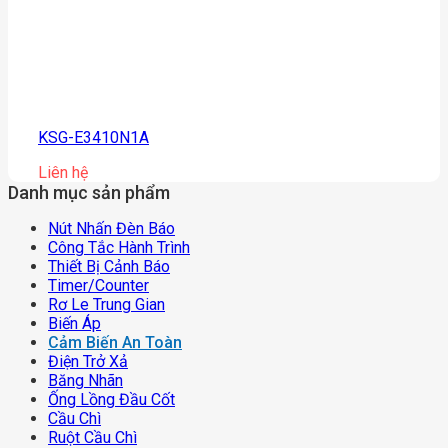
KSG-E3410N1A
Liên hệ
Danh mục sản phẩm
Nút Nhấn Đèn Báo
Công Tắc Hành Trình
Thiết Bị Cảnh Báo
Timer/counter
Rơ Le Trung Gian
Biến Áp
Cảm Biến An Toàn
Điện Trở Xả
Băng Nhãn
Ống Lồng Đầu Cốt
Cầu Chì
Ruột Cầu Chì