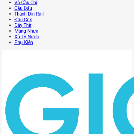
Vỏ Cầu Chì
Cầu Đấu
Thanh Din Rail
Đầu Cos
Dây Thít
Máng Nhựa
Xử Lý Nước
Phụ Kiện