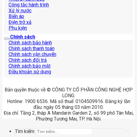
Công tắc hành trình
Xử lý nước
Biến áp
Điện trở xả
Phụ kiện
Chính sách
Chính sách bảo hành
Chính sách thanh toán
Chính sách vận chuyển
Chính sách đổi trả
Chính sách bảo mật
Điều khoản sử dụng
Bản quyền thuộc về © CÔNG TY CỔ PHẦN CÔNG NGHỆ HỢP
LONG.
Hotline: 1900 6536. Mã số thuế: 0104509916. Đăng ký lần
đầu: ngày 05 tháng 03 năm 2010.
Địa chỉ: Tầng 2, tháp A Mandarin Garden 2, số 99 phố Tân Mai,
Phường Tương Mai, TP. Hà Nội.
Tìm kiếm: