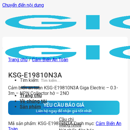
Chuyển đến nội dung
Trang chủ
/
Cảm Biến An Toàn
KSG-E19810N3A
Tìm kiếm:
Cảm biến an toàn KSG-E19810N3A Giga Electric – 0.3-
3m – NPN Collector hở – 2NO
Trang chủ
Về chúng tôi
YÊU CẦU BÁO GIÁ
Sản phẩm
Liên hệ ngay để nhận giá tốt nhất
Cầu chì
Mã sản phẩm:
KSG-E19810N3A
Danh mục:
Cảm Biến An
Máng nhựa
Toàn