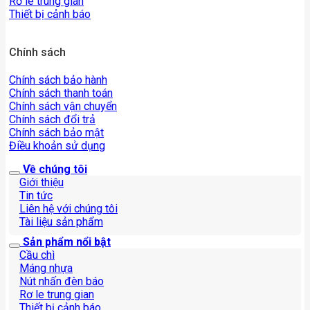
Rơ le trung gian
Thiết bị cảnh báo
Chính sách
Chính sách bảo hành
Chính sách thanh toán
Chính sách vận chuyển
Chính sách đổi trả
Chính sách bảo mật
Điều khoản sử dụng
Về chúng tôi
Giới thiệu
Tin tức
Liên hệ với chúng tôi
Tài liệu sản phẩm
Sản phẩm nổi bật
Cầu chì
Máng nhựa
Nút nhấn đèn báo
Rơ le trung gian
Thiết bị cảnh báo