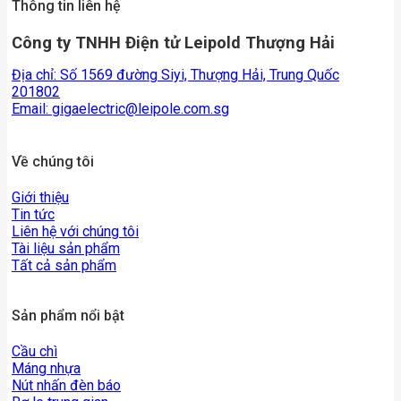
Thông tin liên hệ
Công ty TNHH Điện tử Leipold Thượng Hải
Địa chỉ: Số 1569 đường Siyi, Thượng Hải, Trung Quốc
201802
Email:
gigaelectric@leipole.com.sg
Về chúng tôi
Giới thiệu
Tin tức
Liên hệ với chúng tôi
Tài liệu sản phẩm
Tất cả sản phẩm
Sản phẩm nổi bật
Cầu chì
Máng nhựa
Nút nhấn đèn báo