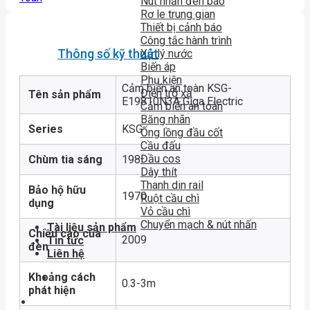
Nút nhấn đèn báo
Rơ le trung gian
Thiết bị cảnh báo
Công tắc hành trình
Thông số kỹ thuật
Xử lý nước
Biến áp
Phụ kiện
Cảm biến an toàn KSG-
Điện trở xả
Tên sản phẩm
E19810N3A Giga Electric
Cảm biến an toàn
Băng nhãn
Series
KSG
Ống lồng đầu cốt
Cầu đấu
Đầu cos
Chùm tia sáng
198
Dây thít
Thanh din rail
Bảo hộ hữu
1970
Ruột cầu chì
dụng
Vỏ cầu chì
Chuyển mạch & nút nhấn
Tài liệu sản phẩm
Chiều cao của
2009
Tin tức
đèn
Liên hệ
Khoảng cách
0.3-3m
phát hiện