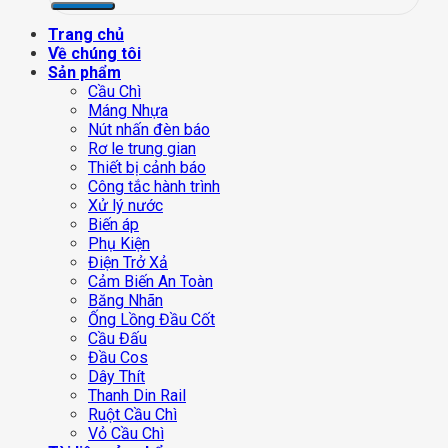
Trang chủ
Về chúng tôi
Sản phẩm
Cầu Chì
Máng Nhựa
Nút nhấn đèn báo
Rơ le trung gian
Thiết bị cảnh báo
Công tắc hành trình
Xử lý nước
Biến áp
Phụ Kiện
Điện Trở Xả
Cảm Biến An Toàn
Băng Nhãn
Ống Lồng Đầu Cốt
Cầu Đấu
Đầu Cos
Dây Thít
Thanh Din Rail
Ruột Cầu Chì
Vỏ Cầu Chì