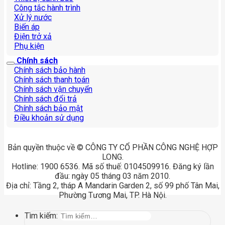
Công tắc hành trình
Xử lý nước
Biến áp
Điện trở xả
Phụ kiện
Chính sách
Chính sách bảo hành
Chính sách thanh toán
Chính sách vận chuyển
Chính sách đổi trả
Chính sách bảo mật
Điều khoản sử dụng
Bản quyền thuộc về © CÔNG TY CỔ PHẦN CÔNG NGHỆ HỢP
LONG.
Hotline: 1900 6536. Mã số thuế: 0104509916. Đăng ký lần
đầu: ngày 05 tháng 03 năm 2010.
Địa chỉ: Tầng 2, tháp A Mandarin Garden 2, số 99 phố Tân Mai,
Phường Tương Mai, TP. Hà Nội.
Tìm kiếm: