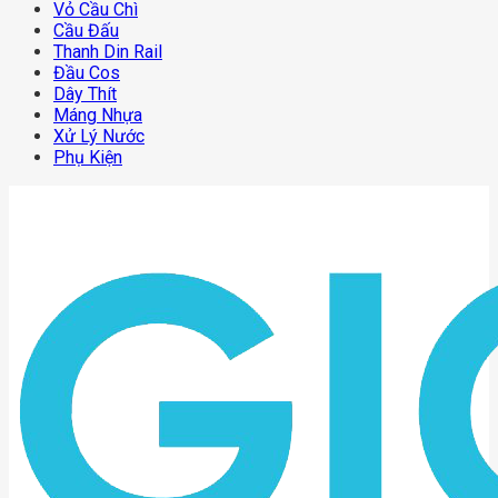
Vỏ Cầu Chì
Cầu Đấu
Thanh Din Rail
Đầu Cos
Dây Thít
Máng Nhựa
Xử Lý Nước
Phụ Kiện