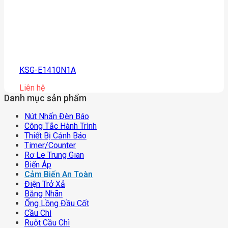
KSG-E1410N1A
Liên hệ
Danh mục sản phẩm
Nút Nhấn Đèn Báo
Công Tắc Hành Trình
Thiết Bị Cảnh Báo
Timer/counter
Rơ Le Trung Gian
Biến Áp
Cảm Biến An Toàn
Điện Trở Xả
Băng Nhãn
Ống Lồng Đầu Cốt
Cầu Chì
Ruột Cầu Chì