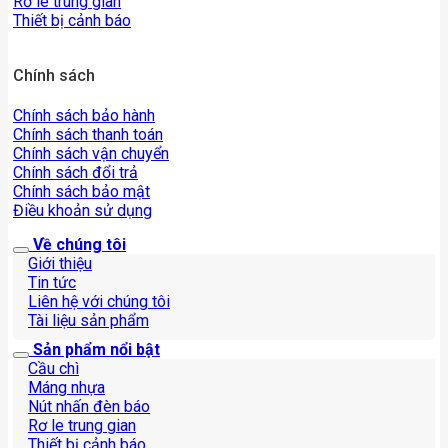
Rơ le trung gian
Thiết bị cảnh báo
Chính sách
Chính sách bảo hành
Chính sách thanh toán
Chính sách vận chuyển
Chính sách đổi trả
Chính sách bảo mật
Điều khoản sử dụng
Về chúng tôi
Giới thiệu
Tin tức
Liên hệ với chúng tôi
Tài liệu sản phẩm
Sản phẩm nổi bật
Cầu chì
Máng nhựa
Nút nhấn đèn báo
Rơ le trung gian
Thiết bị cảnh báo