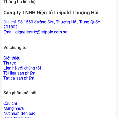
Thông tin liên hệ
Công ty TNHH Điện tử Leipold Thượng Hải
Địa chỉ: Số 1569 đường Siyi, Thượng Hải, Trung Quốc
201802
Email:
gigaelectric@leipole.com.sg
Về chúng tôi
Giới thiệu
Tin tức
Liên hệ với chúng tôi
Tài liệu sản phẩm
Tất cả sản phẩm
Sản phẩm nổi bật
Cầu chì
Máng nhựa
Nút nhấn đèn báo