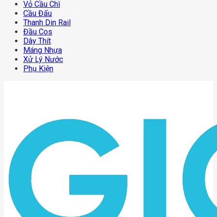
Vỏ Cầu Chì
Cầu Đấu
Thanh Din Rail
Đầu Cos
Dây Thít
Máng Nhựa
Xử Lý Nước
Phụ Kiện