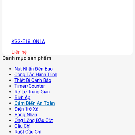
KSG-E1810N1A
Liên hệ
Danh mục sản phẩm
Nút Nhấn Đèn Báo
Công Tắc Hành Trình
Thiết Bị Cảnh Báo
Timer/counter
Rơ Le Trung Gian
Biến Áp
Cảm Biến An Toàn
Điện Trở Xả
Băng Nhãn
Ống Lồng Đầu Cốt
Cầu Chì
Ruột Cầu Chì