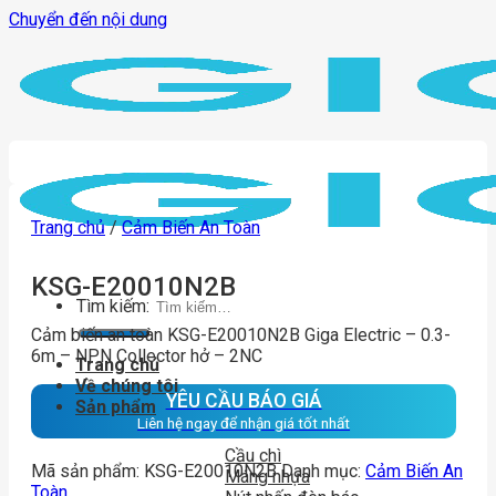
Chuyển đến nội dung
Trang chủ
/
Cảm Biến An Toàn
KSG-E20010N2B
Tìm kiếm:
Cảm biến an toàn KSG-E20010N2B Giga Electric – 0.3-
6m – NPN Collector hở – 2NC
Trang chủ
Về chúng tôi
YÊU CẦU BÁO GIÁ
Sản phẩm
Liên hệ ngay để nhận giá tốt nhất
Cầu chì
Mã sản phẩm:
KSG-E20010N2B
Danh mục:
Cảm Biến An
Máng nhựa
Toàn