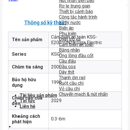
Nút nhấn đèn báo
Rơ le trung gian
Thiết bị cảnh báo
Công tắc hành trình
Thông số kỹ thuật
Xử lý nước
Biến áp
Phụ kiện
Cảm biến an toàn KSG-
Điện trở xả
Tên sản phẩm
E20010N2B Giga Electric
Cảm biến an toàn
Băng nhãn
Series
KSG
Ống lồng đầu cốt
Cầu đấu
Đầu cos
Chùm tia sáng
200
Dây thít
Thanh din rail
Bảo hộ hữu
1990
Ruột cầu chì
dụng
Vỏ cầu chì
Chuyển mạch & nút nhấn
Tài liệu sản phẩm
Chiều cao của
2029
Tin tức
đèn
Liên hệ
Khoảng cách
0.3-6m
phát hiện