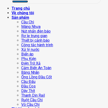
Trang chủ
Về chúng tôi
Sản phẩm
Cầu Chì
Máng Nhựa
Nút nhấn đèn báo
Rơ le trung gian
Thiết bị cảnh báo
Công tắc hành trình
Xử lý nước
Biến áp
Phụ Kiện
Điện Trở Xả
Cảm Biến An Toàn
Băng Nhãn
Ống Lồng Đầu Cốt
Cầu Đấu
Đầu Cos
Dây Thít
Thanh Din Rail
Ruột Cầu Chì
Vỏ Cầu Chì