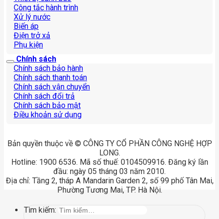
Công tắc hành trình
Xử lý nước
Biến áp
Điện trở xả
Phụ kiện
Chính sách
Chính sách bảo hành
Chính sách thanh toán
Chính sách vận chuyển
Chính sách đổi trả
Chính sách bảo mật
Điều khoản sử dụng
Bản quyền thuộc về © CÔNG TY CỔ PHẦN CÔNG NGHỆ HỢP
LONG.
Hotline: 1900 6536. Mã số thuế: 0104509916. Đăng ký lần
đầu: ngày 05 tháng 03 năm 2010.
Địa chỉ: Tầng 2, tháp A Mandarin Garden 2, số 99 phố Tân Mai,
Phường Tương Mai, TP. Hà Nội.
Tìm kiếm: