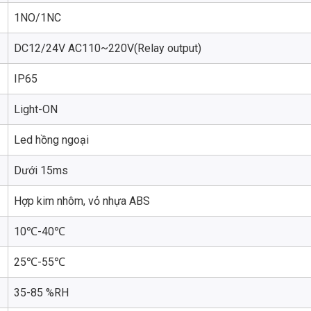
1NO/1NC
DC12/24V AC110~220V(Relay output)
IP65
Light-ON
Led hồng ngoại
Dưới 15ms
Hợp kim nhôm, vỏ nhựa ABS
10℃-40℃
25℃-55℃
35-85 %RH