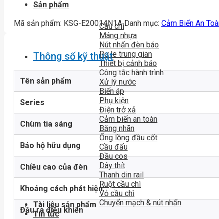
Sản phẩm
Mã sản phẩm:
KSG-E20014N1A
Danh mục:
Cảm Biến An Toà
Cầu chì
Máng nhựa
Nút nhấn đèn báo
Rơ le trung gian
Thông số kỹ thuật
Thiết bị cảnh báo
Công tắc hành trình
Tên sản phẩm
Xử lý nước
Biến áp
Phụ kiện
Series
Điện trở xả
Cảm biến an toàn
Chùm tia sáng
Băng nhãn
Ống lồng đầu cốt
Bảo hộ hữu dụng
Cầu đấu
Đầu cos
Dây thít
Chiều cao của đèn
Thanh din rail
Ruột cầu chì
Khoảng cách phát hiện
Vỏ cầu chì
Chuyển mạch & nút nhấn
Tài liệu sản phẩm
Đầu ra điều khiển
Tin tức