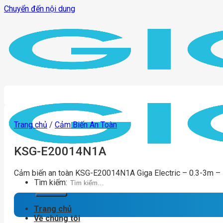
Chuyển đến nội dung
Trang chủ
/
Cảm Biến An Toàn
KSG-E20014N1A
Cảm biến an toàn KSG-E20014N1A Giga Electric – 0.3-3m –
Tìm kiếm:
Trang chủ
Về chúng tôi