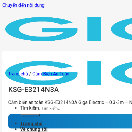
Chuyển đến nội dung
Trang chủ
/
Cảm Biến An Toàn
KSG-E3214N3A
Cảm biến an toàn KSG-E3214N3A Giga Electric – 0.3-3m – 
Tìm kiếm:
Trang chủ
Về chúng tôi