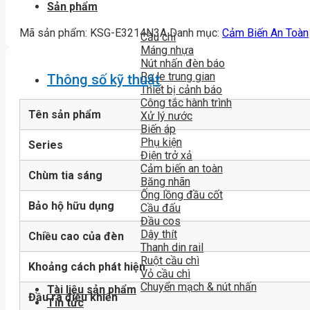
Sản phẩm
Mã sản phẩm:
KSG-E3214N3A
Danh mục:
Cảm Biến An Toàn
Cầu chì
Máng nhựa
Nút nhấn đèn báo
Rơ le trung gian
Thông số kỹ thuật
Thiết bị cảnh báo
Công tắc hành trình
Tên sản phẩm
Xử lý nước
Biến áp
Phụ kiện
Series
Điện trở xả
Cảm biến an toàn
Chùm tia sáng
Băng nhãn
Ống lồng đầu cốt
Bảo hộ hữu dụng
Cầu đấu
Đầu cos
Dây thít
Chiều cao của đèn
Thanh din rail
Ruột cầu chì
Khoảng cách phát hiện
Vỏ cầu chì
Chuyển mạch & nút nhấn
Tài liệu sản phẩm
Đầu ra điều khiển
Tin tức