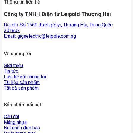
Thông tin liên hệ
Công ty TNHH Điện tử Leipold Thượng Hải
Địa chỉ: Số 1569 đường Siyi, Thượng Hải, Trung Quốc
201802
Email:
gigaelectric@leipole.com.sg
Về chúng tôi
Giới thiệu
Tin tức
Liên hệ với chúng tôi
Tài liệu sản phẩm
Tất cả sản phẩm
Sản phẩm nổi bật
Cầu chì
Máng nhựa
Nút nhấn đèn báo