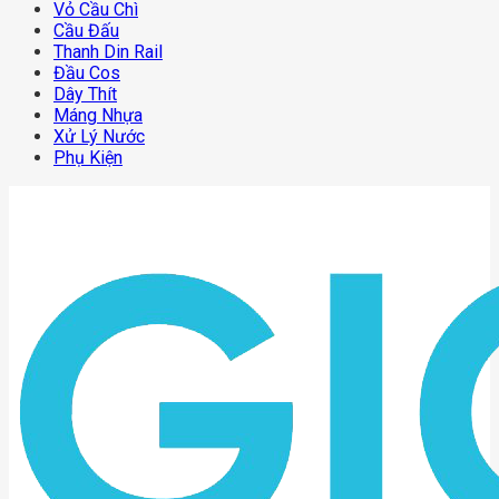
Vỏ Cầu Chì
Cầu Đấu
Thanh Din Rail
Đầu Cos
Dây Thít
Máng Nhựa
Xử Lý Nước
Phụ Kiện