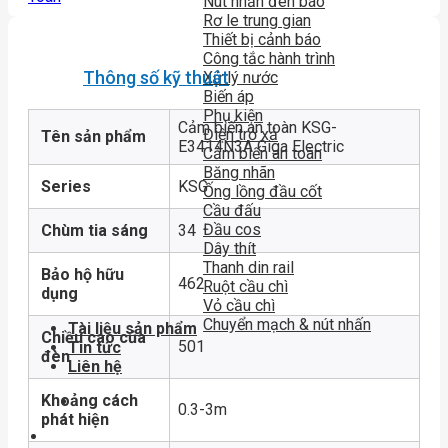
Nút nhấn đèn báo
Rơ le trung gian
Thiết bị cảnh báo
Công tắc hành trình
Thông số kỹ thuật
Xử lý nước
Biến áp
Phụ kiện
Cảm biến an toàn KSG-
Điện trở xả
Tên sản phẩm
E3414N3A Giga Electric
Cảm biến an toàn
Băng nhãn
Series
KSG
Ống lồng đầu cốt
Cầu đấu
Đầu cos
Chùm tia sáng
34
Dây thít
Thanh din rail
Bảo hộ hữu
462
Ruột cầu chì
dụng
Vỏ cầu chì
Chuyển mạch & nút nhấn
Tài liệu sản phẩm
Chiều cao của
501
Tin tức
đèn
Liên hệ
Khoảng cách
0.3-3m
phát hiện