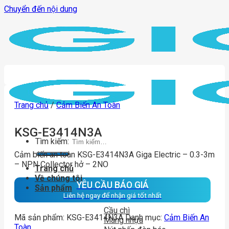
Chuyển đến nội dung
Trang chủ
/
Cảm Biến An Toàn
KSG-E3414N3A
Tìm kiếm:
Cảm biến an toàn KSG-E3414N3A Giga Electric – 0.3-3m
– NPN Collector hở – 2NO
Trang chủ
Về chúng tôi
YÊU CẦU BÁO GIÁ
Sản phẩm
Liên hệ ngay để nhận giá tốt nhất
Cầu chì
Mã sản phẩm:
KSG-E3414N3A
Danh mục:
Cảm Biến An
Máng nhựa
Toàn