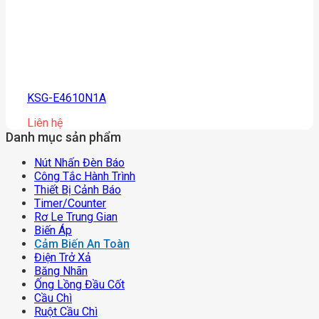
KSG-E4610N1A
Liên hệ
Danh mục sản phẩm
Nút Nhấn Đèn Báo
Công Tắc Hành Trình
Thiết Bị Cảnh Báo
Timer/counter
Rơ Le Trung Gian
Biến Áp
Cảm Biến An Toàn
Điện Trở Xả
Băng Nhãn
Ống Lồng Đầu Cốt
Cầu Chì
Ruột Cầu Chì