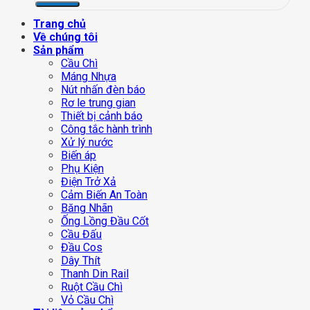
Trang chủ
Về chúng tôi
Sản phẩm
Cầu Chì
Máng Nhựa
Nút nhấn đèn báo
Rơ le trung gian
Thiết bị cảnh báo
Công tắc hành trình
Xử lý nước
Biến áp
Phụ Kiện
Điện Trở Xả
Cảm Biến An Toàn
Băng Nhãn
Ống Lồng Đầu Cốt
Cầu Đấu
Đầu Cos
Dây Thít
Thanh Din Rail
Ruột Cầu Chì
Vỏ Cầu Chì