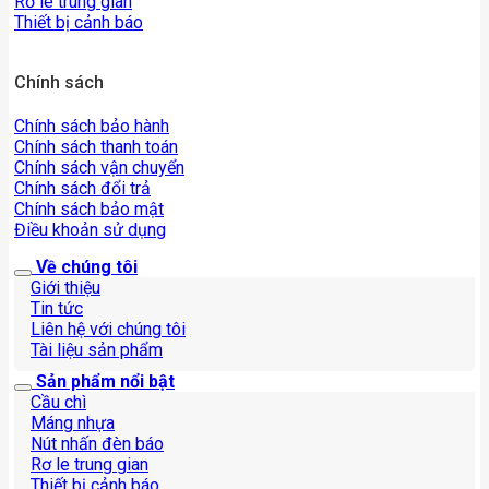
Rơ le trung gian
Thiết bị cảnh báo
Chính sách
Chính sách bảo hành
Chính sách thanh toán
Chính sách vận chuyển
Chính sách đổi trả
Chính sách bảo mật
Điều khoản sử dụng
Về chúng tôi
Giới thiệu
Tin tức
Liên hệ với chúng tôi
Tài liệu sản phẩm
Sản phẩm nổi bật
Cầu chì
Máng nhựa
Nút nhấn đèn báo
Rơ le trung gian
Thiết bị cảnh báo