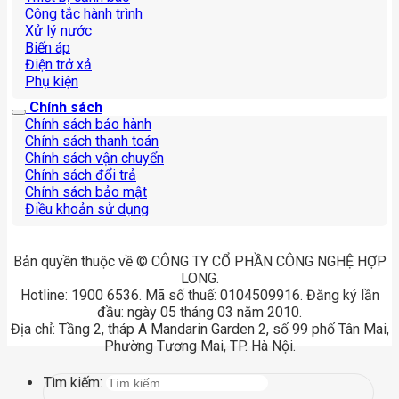
Công tắc hành trình
Xử lý nước
Biến áp
Điện trở xả
Phụ kiện
Chính sách
Chính sách bảo hành
Chính sách thanh toán
Chính sách vận chuyển
Chính sách đổi trả
Chính sách bảo mật
Điều khoản sử dụng
Bản quyền thuộc về © CÔNG TY CỔ PHẦN CÔNG NGHỆ HỢP
LONG.
Hotline: 1900 6536. Mã số thuế: 0104509916. Đăng ký lần
đầu: ngày 05 tháng 03 năm 2010.
Địa chỉ: Tầng 2, tháp A Mandarin Garden 2, số 99 phố Tân Mai,
Phường Tương Mai, TP. Hà Nội.
Tìm kiếm: