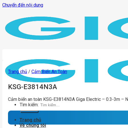
Chuyển đến nội dung
Trang chủ
/
Cảm Biến An Toàn
KSG-E3814N3A
Cảm biến an toàn KSG-E3814N3A Giga Electric – 0.3-3m – 
Tìm kiếm:
Trang chủ
Về chúng tôi