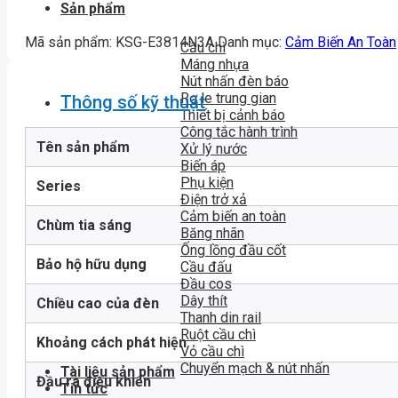
Sản phẩm
Mã sản phẩm:
KSG-E3814N3A
Danh mục:
Cảm Biến An Toàn
Cầu chì
Máng nhựa
Nút nhấn đèn báo
Rơ le trung gian
Thông số kỹ thuật
Thiết bị cảnh báo
Công tắc hành trình
Tên sản phẩm
Xử lý nước
Biến áp
Phụ kiện
Series
Điện trở xả
Cảm biến an toàn
Chùm tia sáng
Băng nhãn
Ống lồng đầu cốt
Bảo hộ hữu dụng
Cầu đấu
Đầu cos
Dây thít
Chiều cao của đèn
Thanh din rail
Ruột cầu chì
Khoảng cách phát hiện
Vỏ cầu chì
Chuyển mạch & nút nhấn
Tài liệu sản phẩm
Đầu ra điều khiển
Tin tức