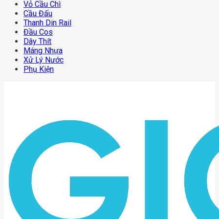
Vỏ Cầu Chì
Cầu Đấu
Thanh Din Rail
Đầu Cos
Dây Thít
Máng Nhựa
Xử Lý Nước
Phụ Kiện