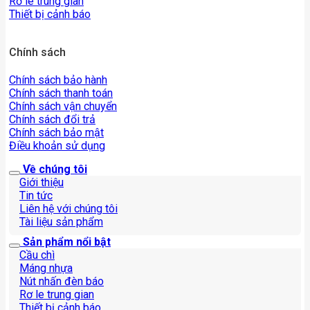
Rơ le trung gian
Thiết bị cảnh báo
Chính sách
Chính sách bảo hành
Chính sách thanh toán
Chính sách vận chuyển
Chính sách đổi trả
Chính sách bảo mật
Điều khoản sử dụng
Về chúng tôi
Giới thiệu
Tin tức
Liên hệ với chúng tôi
Tài liệu sản phẩm
Sản phẩm nổi bật
Cầu chì
Máng nhựa
Nút nhấn đèn báo
Rơ le trung gian
Thiết bị cảnh báo