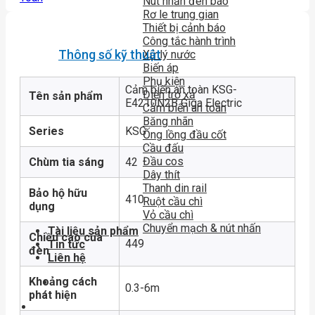
Nút nhấn đèn báo
Rơ le trung gian
Thiết bị cảnh báo
Công tắc hành trình
Thông số kỹ thuật
Xử lý nước
Biến áp
Phụ kiện
Cảm biến an toàn KSG-
Điện trở xả
Tên sản phẩm
E4210N2B Giga Electric
Cảm biến an toàn
Băng nhãn
Series
KSG
Ống lồng đầu cốt
Cầu đấu
Đầu cos
Chùm tia sáng
42
Dây thít
Thanh din rail
Bảo hộ hữu
410
Ruột cầu chì
dụng
Vỏ cầu chì
Chuyển mạch & nút nhấn
Tài liệu sản phẩm
Chiều cao của
449
Tin tức
đèn
Liên hệ
Khoảng cách
0.3-6m
phát hiện