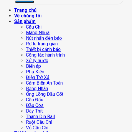
Trang chủ
Về chúng tôi
Sản phẩm
Cầu Chì
Máng Nhựa
Nút nhấn đèn báo
Rơ le trung gian
Thiết bị cảnh báo
Công tắc hành trình
Xử lý nước
Biến áp
Phụ Kiện
Điện Trở Xả
Cảm Biến An Toàn
Băng Nhãn
Ống Lồng Đầu Cốt
Cầu Đấu
Đầu Cos
Dây Thít
Thanh Din Rail
Ruột Cầu Chì
Vỏ Cầu Chì