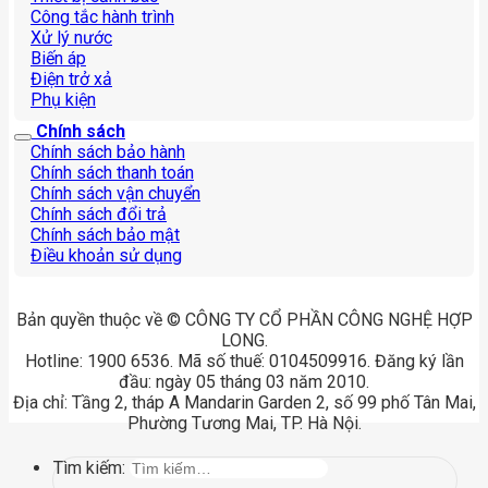
Công tắc hành trình
Xử lý nước
Biến áp
Điện trở xả
Phụ kiện
Chính sách
Chính sách bảo hành
Chính sách thanh toán
Chính sách vận chuyển
Chính sách đổi trả
Chính sách bảo mật
Điều khoản sử dụng
Bản quyền thuộc về © CÔNG TY CỔ PHẦN CÔNG NGHỆ HỢP
LONG.
Hotline: 1900 6536. Mã số thuế: 0104509916. Đăng ký lần
đầu: ngày 05 tháng 03 năm 2010.
Địa chỉ: Tầng 2, tháp A Mandarin Garden 2, số 99 phố Tân Mai,
Phường Tương Mai, TP. Hà Nội.
Tìm kiếm: