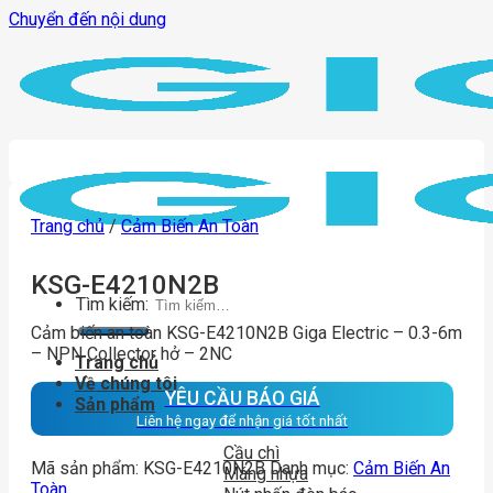
Chuyển đến nội dung
Trang chủ
/
Cảm Biến An Toàn
KSG-E4210N2B
Tìm kiếm:
Cảm biến an toàn KSG-E4210N2B Giga Electric – 0.3-6m
– NPN Collector hở – 2NC
Trang chủ
Về chúng tôi
YÊU CẦU BÁO GIÁ
Sản phẩm
Liên hệ ngay để nhận giá tốt nhất
Cầu chì
Mã sản phẩm:
KSG-E4210N2B
Danh mục:
Cảm Biến An
Máng nhựa
Toàn