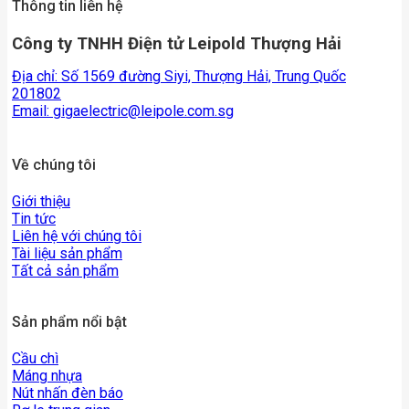
Thông tin liên hệ
Công ty TNHH Điện tử Leipold Thượng Hải
Địa chỉ: Số 1569 đường Siyi, Thượng Hải, Trung Quốc
201802
Email:
gigaelectric@leipole.com.sg
Về chúng tôi
Giới thiệu
Tin tức
Liên hệ với chúng tôi
Tài liệu sản phẩm
Tất cả sản phẩm
Sản phẩm nổi bật
Cầu chì
Máng nhựa
Nút nhấn đèn báo