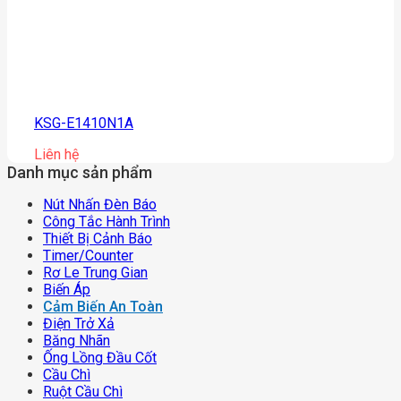
KSG-E1410N1A
Liên hệ
Danh mục sản phẩm
Nút Nhấn Đèn Báo
Công Tắc Hành Trình
Thiết Bị Cảnh Báo
Timer/counter
Rơ Le Trung Gian
Biến Áp
Cảm Biến An Toàn
Điện Trở Xả
Băng Nhãn
Ống Lồng Đầu Cốt
Cầu Chì
Ruột Cầu Chì