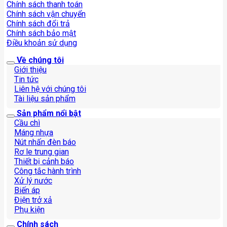
Chính sách thanh toán
Chính sách vận chuyển
Chính sách đổi trả
Chính sách bảo mật
Điều khoản sử dụng
Về chúng tôi
Giới thiệu
Tin tức
Liên hệ với chúng tôi
Tài liệu sản phẩm
Sản phẩm nổi bật
Cầu chì
Máng nhựa
Nút nhấn đèn báo
Rơ le trung gian
Thiết bị cảnh báo
Công tắc hành trình
Xử lý nước
Biến áp
Điện trở xả
Phụ kiện
Chính sách