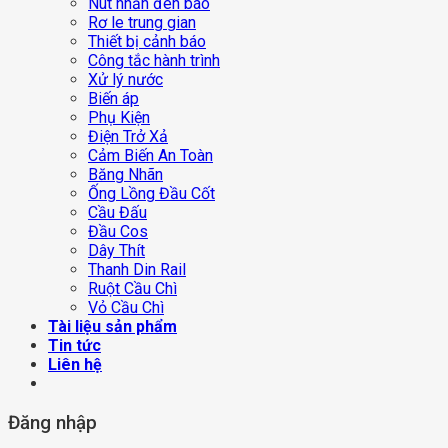
Nút nhấn đèn báo
Rơ le trung gian
Thiết bị cảnh báo
Công tắc hành trình
Xử lý nước
Biến áp
Phụ Kiện
Điện Trở Xả
Cảm Biến An Toàn
Băng Nhãn
Ống Lồng Đầu Cốt
Cầu Đấu
Đầu Cos
Dây Thít
Thanh Din Rail
Ruột Cầu Chì
Vỏ Cầu Chì
Tài liệu sản phẩm
Tin tức
Liên hệ
Đăng nhập