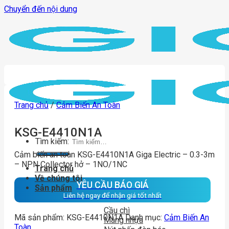
Chuyển đến nội dung
Trang chủ
/
Cảm Biến An Toàn
KSG-E4410N1A
Tìm kiếm:
Cảm biến an toàn KSG-E4410N1A Giga Electric – 0.3-3m
– NPN Collector hở – 1NO/1NC
Trang chủ
Về chúng tôi
YÊU CẦU BÁO GIÁ
Sản phẩm
Liên hệ ngay để nhận giá tốt nhất
Cầu chì
Mã sản phẩm:
KSG-E4410N1A
Danh mục:
Cảm Biến An
Máng nhựa
Toàn