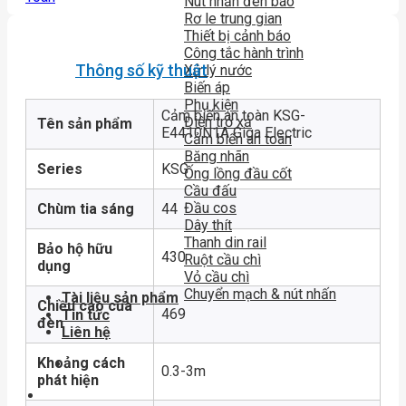
Nút nhấn đèn báo
Rơ le trung gian
Thiết bị cảnh báo
Công tắc hành trình
Thông số kỹ thuật
Xử lý nước
Biến áp
Phụ kiện
Cảm biến an toàn KSG-
Điện trở xả
Tên sản phẩm
E4410N1A Giga Electric
Cảm biến an toàn
Băng nhãn
Series
KSG
Ống lồng đầu cốt
Cầu đấu
Đầu cos
Chùm tia sáng
44
Dây thít
Thanh din rail
Bảo hộ hữu
430
Ruột cầu chì
dụng
Vỏ cầu chì
Chuyển mạch & nút nhấn
Tài liệu sản phẩm
Chiều cao của
469
Tin tức
đèn
Liên hệ
Khoảng cách
0.3-3m
phát hiện