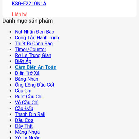
KSG-E2210N1A
Liên hệ
Danh mục sản phẩm
Nút Nhấn Đèn Báo
Công Tắc Hành Trình
Thiết Bị Cảnh Báo
Timer/counter
Rơ Le Trung Gian
Biến Áp
Cảm Biến An Toàn
Điện Trở Xả
Băng Nhãn
Ống Lồng Đầu Cốt
Cầu Chì
Ruột Cầu Chì
Vỏ Cầu Chì
Cầu Đấu
Thanh Din Rail
Đầu Cos
Dây Thít
Máng Nhựa
Xử Lý Nước