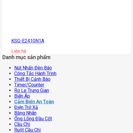
KSG-E2410N1A
Liên hệ
Danh mục sản phẩm
Nút Nhấn Đèn Báo
Công Tắc Hành Trình
Thiết Bị Cảnh Báo
Timer/counter
Rơ Le Trung Gian
Biến Áp
Cảm Biến An Toàn
Điện Trở Xả
Băng Nhãn
Ống Lồng Đầu Cốt
Cầu Chì
Ruột Cầu Chì