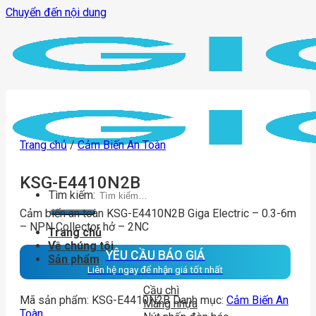
Chuyển đến nội dung
Trang chủ
/
Cảm Biến An Toàn
KSG-E4410N2B
Tìm kiếm:
Cảm biến an toàn KSG-E4410N2B Giga Electric – 0.3-6m
– NPN Collector hở – 2NC
Trang chủ
Về chúng tôi
YÊU CẦU BÁO GIÁ
Sản phẩm
Liên hệ ngay để nhận giá tốt nhất
Cầu chì
Mã sản phẩm:
KSG-E4410N2B
Danh mục:
Cảm Biến An
Máng nhựa
Toàn