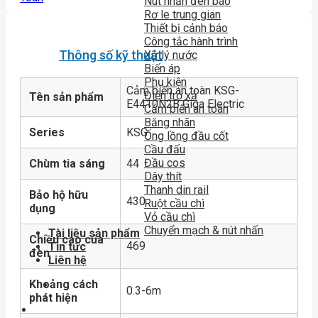
Nút nhấn đèn báo
Rơ le trung gian
Thiết bị cảnh báo
Công tắc hành trình
Thông số kỹ thuật
Xử lý nước
Biến áp
Phụ kiện
Cảm biến an toàn KSG-
Điện trở xả
Tên sản phẩm
E4410N2B Giga Electric
Cảm biến an toàn
Băng nhãn
Series
KSG
Ống lồng đầu cốt
Cầu đấu
Đầu cos
Chùm tia sáng
44
Dây thít
Thanh din rail
Bảo hộ hữu
430
Ruột cầu chì
dụng
Vỏ cầu chì
Chuyển mạch & nút nhấn
Tài liệu sản phẩm
Chiều cao của
469
Tin tức
đèn
Liên hệ
Khoảng cách
0.3-6m
phát hiện