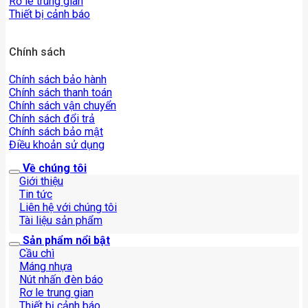
Rơ le trung gian
Thiết bị cảnh báo
Chính sách
Chính sách bảo hành
Chính sách thanh toán
Chính sách vận chuyển
Chính sách đổi trả
Chính sách bảo mật
Điều khoản sử dụng
Về chúng tôi
Giới thiệu
Tin tức
Liên hệ với chúng tôi
Tài liệu sản phẩm
Sản phẩm nổi bật
Cầu chì
Máng nhựa
Nút nhấn đèn báo
Rơ le trung gian
Thiết bị cảnh báo