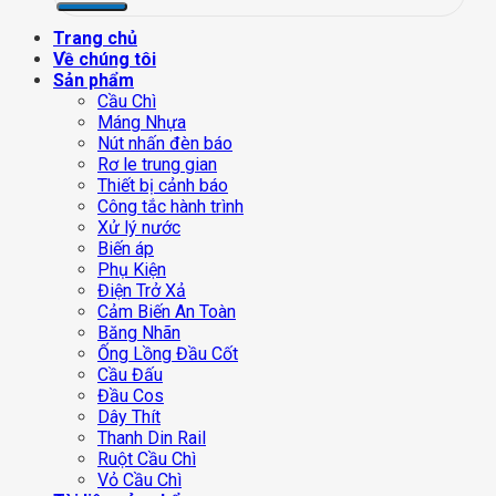
Trang chủ
Về chúng tôi
Sản phẩm
Cầu Chì
Máng Nhựa
Nút nhấn đèn báo
Rơ le trung gian
Thiết bị cảnh báo
Công tắc hành trình
Xử lý nước
Biến áp
Phụ Kiện
Điện Trở Xả
Cảm Biến An Toàn
Băng Nhãn
Ống Lồng Đầu Cốt
Cầu Đấu
Đầu Cos
Dây Thít
Thanh Din Rail
Ruột Cầu Chì
Vỏ Cầu Chì