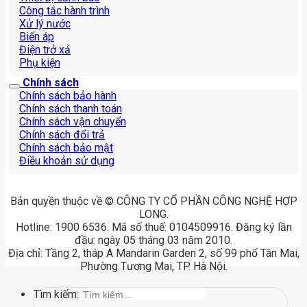
Công tắc hành trình
Xử lý nước
Biến áp
Điện trở xả
Phụ kiện
Chính sách
Chính sách bảo hành
Chính sách thanh toán
Chính sách vận chuyển
Chính sách đổi trả
Chính sách bảo mật
Điều khoản sử dụng
Bản quyền thuộc về © CÔNG TY CỔ PHẦN CÔNG NGHỆ HỢP
LONG.
Hotline: 1900 6536. Mã số thuế: 0104509916. Đăng ký lần
đầu: ngày 05 tháng 03 năm 2010.
Địa chỉ: Tầng 2, tháp A Mandarin Garden 2, số 99 phố Tân Mai,
Phường Tương Mai, TP. Hà Nội.
Tìm kiếm: