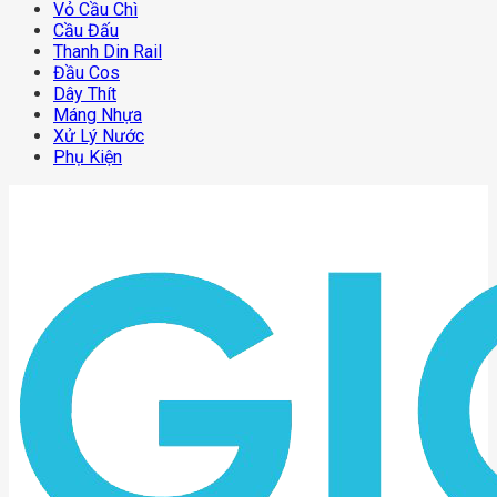
Vỏ Cầu Chì
Cầu Đấu
Thanh Din Rail
Đầu Cos
Dây Thít
Máng Nhựa
Xử Lý Nước
Phụ Kiện