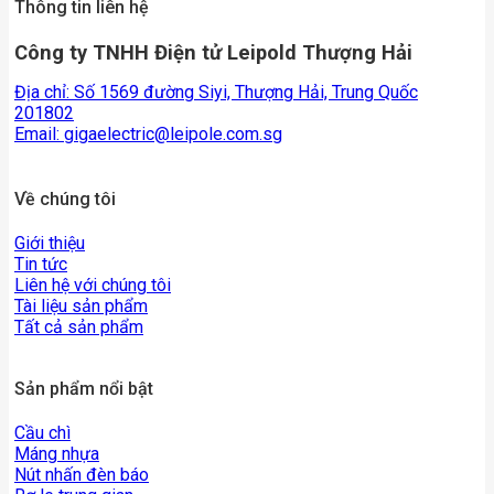
Thông tin liên hệ
Công ty TNHH Điện tử Leipold Thượng Hải
Địa chỉ: Số 1569 đường Siyi, Thượng Hải, Trung Quốc
201802
Email:
gigaelectric@leipole.com.sg
Về chúng tôi
Giới thiệu
Tin tức
Liên hệ với chúng tôi
Tài liệu sản phẩm
Tất cả sản phẩm
Sản phẩm nổi bật
Cầu chì
Máng nhựa
Nút nhấn đèn báo