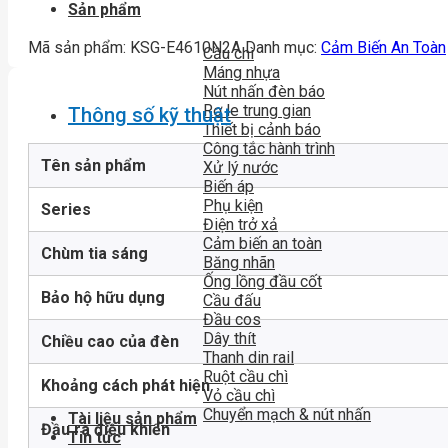
Sản phẩm
Mã sản phẩm:
KSG-E4610N2A
Danh mục:
Cảm Biến An Toàn
Cầu chì
Máng nhựa
Nút nhấn đèn báo
Rơ le trung gian
Thông số kỹ thuật
Thiết bị cảnh báo
Công tắc hành trình
Tên sản phẩm
Xử lý nước
Biến áp
Phụ kiện
Series
Điện trở xả
Cảm biến an toàn
Chùm tia sáng
Băng nhãn
Ống lồng đầu cốt
Bảo hộ hữu dụng
Cầu đấu
Đầu cos
Dây thít
Chiều cao của đèn
Thanh din rail
Ruột cầu chì
Khoảng cách phát hiện
Vỏ cầu chì
Chuyển mạch & nút nhấn
Tài liệu sản phẩm
Đầu ra điều khiển
Tin tức