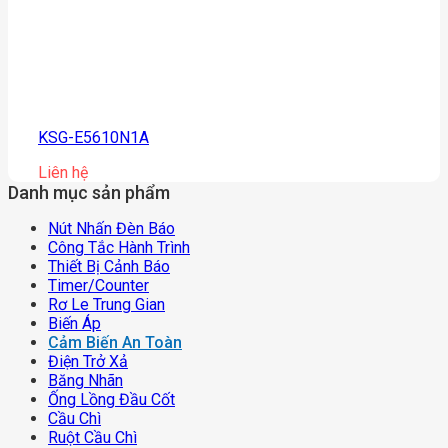
KSG-E5610N1A
Liên hệ
Danh mục sản phẩm
Nút Nhấn Đèn Báo
Công Tắc Hành Trình
Thiết Bị Cảnh Báo
Timer/counter
Rơ Le Trung Gian
Biến Áp
Cảm Biến An Toàn
Điện Trở Xả
Băng Nhãn
Ống Lồng Đầu Cốt
Cầu Chì
Ruột Cầu Chì