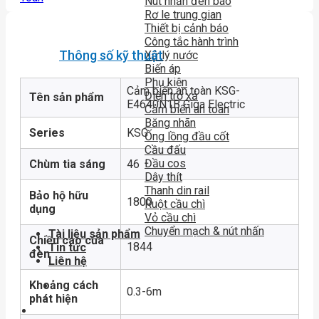
Nút nhấn đèn báo
Rơ le trung gian
Thiết bị cảnh báo
Công tắc hành trình
Thông số kỹ thuật
Xử lý nước
Biến áp
Phụ kiện
Cảm biến an toàn KSG-
Điện trở xả
Tên sản phẩm
E4640N1B Giga Electric
Cảm biến an toàn
Băng nhãn
Series
KSG
Ống lồng đầu cốt
Cầu đấu
Đầu cos
Chùm tia sáng
46
Dây thít
Thanh din rail
Bảo hộ hữu
1800
Ruột cầu chì
dụng
Vỏ cầu chì
Chuyển mạch & nút nhấn
Tài liệu sản phẩm
Chiều cao của
1844
Tin tức
đèn
Liên hệ
Khoảng cách
0.3-6m
phát hiện