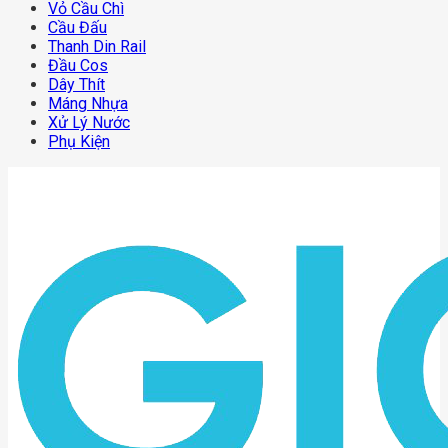
Vỏ Cầu Chì
Cầu Đấu
Thanh Din Rail
Đầu Cos
Dây Thít
Máng Nhựa
Xử Lý Nước
Phụ Kiện