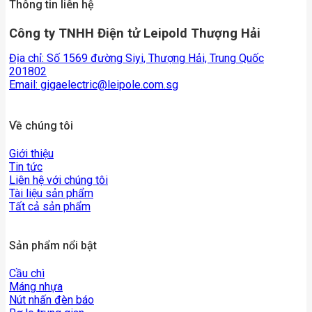
Thông tin liên hệ
Công ty TNHH Điện tử Leipold Thượng Hải
Địa chỉ: Số 1569 đường Siyi, Thượng Hải, Trung Quốc
201802
Email:
gigaelectric@leipole.com.sg
Về chúng tôi
Giới thiệu
Tin tức
Liên hệ với chúng tôi
Tài liệu sản phẩm
Tất cả sản phẩm
Sản phẩm nổi bật
Cầu chì
Máng nhựa
Nút nhấn đèn báo