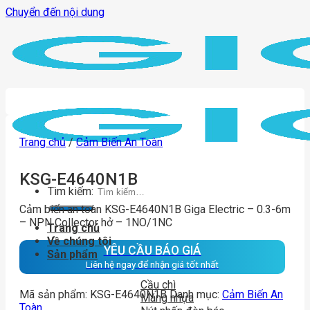
Chuyển đến nội dung
Trang chủ
/
Cảm Biến An Toàn
KSG-E4640N1B
Tìm kiếm:
Cảm biến an toàn KSG-E4640N1B Giga Electric – 0.3-6m
– NPN Collector hở – 1NO/1NC
Trang chủ
Về chúng tôi
YÊU CẦU BÁO GIÁ
Sản phẩm
Liên hệ ngay để nhận giá tốt nhất
Cầu chì
Mã sản phẩm:
KSG-E4640N1B
Danh mục:
Cảm Biến An
Máng nhựa
Toàn