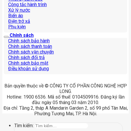
Công tắc hành trình
Xử lý nước
Biến áp
Điện trở xả
Phụ kiện
Chính sách
Chính sách bảo hành
Chính sách thanh toán
Chính sách vận chuyển
Chính sách đổi trả
Chính sách bảo mật
Điều khoản sử dụng
Bản quyền thuộc về © CÔNG TY CỔ PHẦN CÔNG NGHỆ HỢP
LONG.
Hotline: 1900 6536. Mã số thuế: 0104509916. Đăng ký lần
đầu: ngày 05 tháng 03 năm 2010.
Địa chỉ: Tầng 2, tháp A Mandarin Garden 2, số 99 phố Tân Mai,
Phường Tương Mai, TP. Hà Nội.
Tìm kiếm: