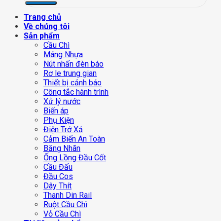
Trang chủ
Về chúng tôi
Sản phẩm
Cầu Chì
Máng Nhựa
Nút nhấn đèn báo
Rơ le trung gian
Thiết bị cảnh báo
Công tắc hành trình
Xử lý nước
Biến áp
Phụ Kiện
Điện Trở Xả
Cảm Biến An Toàn
Băng Nhãn
Ống Lồng Đầu Cốt
Cầu Đấu
Đầu Cos
Dây Thít
Thanh Din Rail
Ruột Cầu Chì
Vỏ Cầu Chì