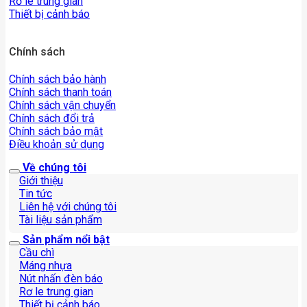
Rơ le trung gian
Thiết bị cảnh báo
Chính sách
Chính sách bảo hành
Chính sách thanh toán
Chính sách vận chuyển
Chính sách đổi trả
Chính sách bảo mật
Điều khoản sử dụng
Về chúng tôi
Giới thiệu
Tin tức
Liên hệ với chúng tôi
Tài liệu sản phẩm
Sản phẩm nổi bật
Cầu chì
Máng nhựa
Nút nhấn đèn báo
Rơ le trung gian
Thiết bị cảnh báo