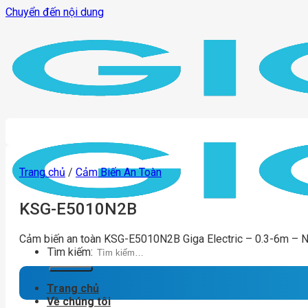
Chuyển đến nội dung
Trang chủ
/
Cảm Biến An Toàn
KSG-E5010N2B
Cảm biến an toàn KSG-E5010N2B Giga Electric – 0.3-6m – 
Tìm kiếm:
Trang chủ
Về chúng tôi