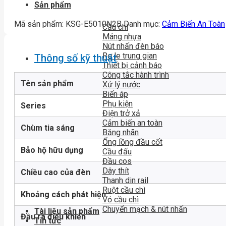
Sản phẩm
Mã sản phẩm:
KSG-E5010N2B
Danh mục:
Cảm Biến An Toàn
Cầu chì
Máng nhựa
Nút nhấn đèn báo
Rơ le trung gian
Thông số kỹ thuật
Thiết bị cảnh báo
Công tắc hành trình
Tên sản phẩm
Xử lý nước
Biến áp
Phụ kiện
Series
Điện trở xả
Cảm biến an toàn
Chùm tia sáng
Băng nhãn
Ống lồng đầu cốt
Bảo hộ hữu dụng
Cầu đấu
Đầu cos
Dây thít
Chiều cao của đèn
Thanh din rail
Ruột cầu chì
Khoảng cách phát hiện
Vỏ cầu chì
Chuyển mạch & nút nhấn
Tài liệu sản phẩm
Đầu ra điều khiển
Tin tức