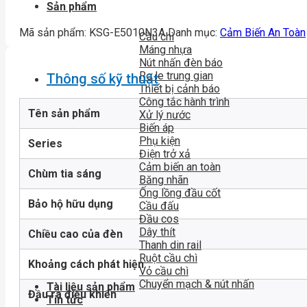
Sản phẩm
Mã sản phẩm:
KSG-E5010N3A
Danh mục:
Cảm Biến An Toàn
Cầu chì
Máng nhựa
Nút nhấn đèn báo
Rơ le trung gian
Thông số kỹ thuật
Thiết bị cảnh báo
Công tắc hành trình
Tên sản phẩm
Xử lý nước
Biến áp
Phụ kiện
Series
Điện trở xả
Cảm biến an toàn
Chùm tia sáng
Băng nhãn
Ống lồng đầu cốt
Bảo hộ hữu dụng
Cầu đấu
Đầu cos
Dây thít
Chiều cao của đèn
Thanh din rail
Ruột cầu chì
Khoảng cách phát hiện
Vỏ cầu chì
Chuyển mạch & nút nhấn
Tài liệu sản phẩm
Đầu ra điều khiển
Tin tức