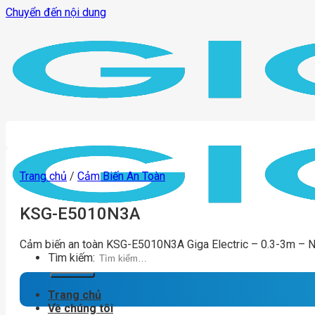
Chuyển đến nội dung
Trang chủ
/
Cảm Biến An Toàn
KSG-E5010N3A
Cảm biến an toàn KSG-E5010N3A Giga Electric – 0.3-3m – 
Tìm kiếm:
Trang chủ
Về chúng tôi