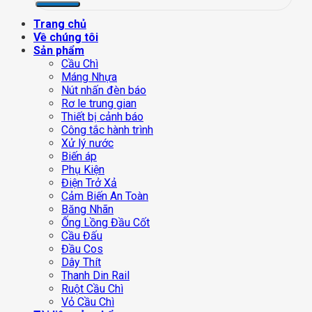
Trang chủ
Về chúng tôi
Sản phẩm
Cầu Chì
Máng Nhựa
Nút nhấn đèn báo
Rơ le trung gian
Thiết bị cảnh báo
Công tắc hành trình
Xử lý nước
Biến áp
Phụ Kiện
Điện Trở Xả
Cảm Biến An Toàn
Băng Nhãn
Ống Lồng Đầu Cốt
Cầu Đấu
Đầu Cos
Dây Thít
Thanh Din Rail
Ruột Cầu Chì
Vỏ Cầu Chì