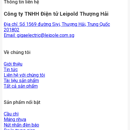
Thông tin liên hệ
Công ty TNHH Điện tử Leipold Thượng Hải
Địa chỉ: Số 1569 đường Siyi, Thượng Hải, Trung Quốc
201802
Email:
gigaelectric@leipole.com.sg
Về chúng tôi
Giới thiệu
Tin tức
Liên hệ với chúng tôi
Tài liệu sản phẩm
Tất cả sản phẩm
Sản phẩm nổi bật
Cầu chì
Máng nhựa
Nút nhấn đèn báo