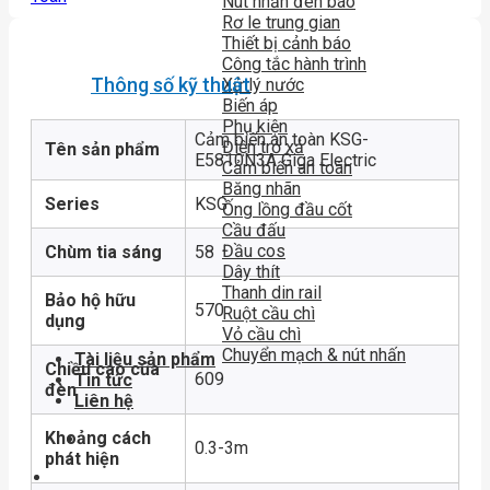
Nút nhấn đèn báo
Rơ le trung gian
Thiết bị cảnh báo
Công tắc hành trình
Thông số kỹ thuật
Xử lý nước
Biến áp
Phụ kiện
Cảm biến an toàn KSG-
Điện trở xả
Tên sản phẩm
E5810N3A Giga Electric
Cảm biến an toàn
Băng nhãn
Series
KSG
Ống lồng đầu cốt
Cầu đấu
Đầu cos
Chùm tia sáng
58
Dây thít
Thanh din rail
Bảo hộ hữu
570
Ruột cầu chì
dụng
Vỏ cầu chì
Chuyển mạch & nút nhấn
Tài liệu sản phẩm
Chiều cao của
609
Tin tức
đèn
Liên hệ
Khoảng cách
0.3-3m
phát hiện