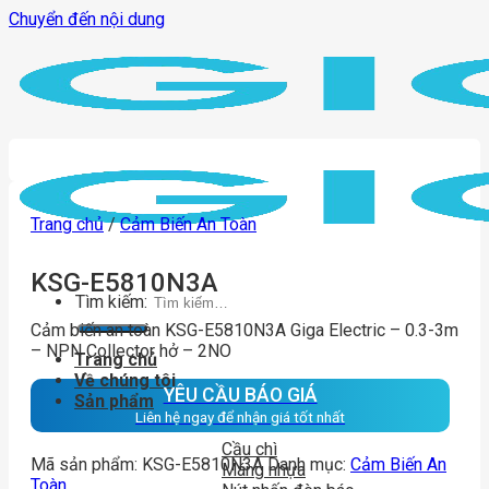
Chuyển đến nội dung
Trang chủ
/
Cảm Biến An Toàn
KSG-E5810N3A
Tìm kiếm:
Cảm biến an toàn KSG-E5810N3A Giga Electric – 0.3-3m
– NPN Collector hở – 2NO
Trang chủ
Về chúng tôi
YÊU CẦU BÁO GIÁ
Sản phẩm
Liên hệ ngay để nhận giá tốt nhất
Cầu chì
Mã sản phẩm:
KSG-E5810N3A
Danh mục:
Cảm Biến An
Máng nhựa
Toàn