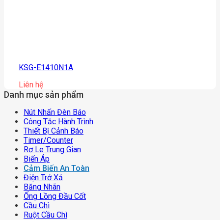
KSG-E1410N1A
Liên hệ
Danh mục sản phẩm
Nút Nhấn Đèn Báo
Công Tắc Hành Trình
Thiết Bị Cảnh Báo
Timer/counter
Rơ Le Trung Gian
Biến Áp
Cảm Biến An Toàn
Điện Trở Xả
Băng Nhãn
Ống Lồng Đầu Cốt
Cầu Chì
Ruột Cầu Chì