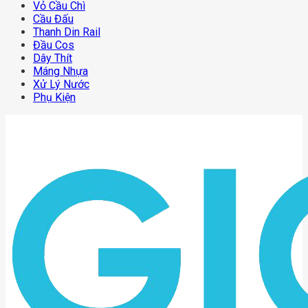
Vỏ Cầu Chì
Cầu Đấu
Thanh Din Rail
Đầu Cos
Dây Thít
Máng Nhựa
Xử Lý Nước
Phụ Kiện