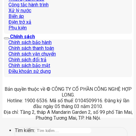
Công tắc hành trình
Xử lý nước
Biến áp
Điện trở xả
Phụ kiện
Chính sách
Chính sách bảo hành
Chính sách thanh toán
Chính sách vận chuyển
Chính sách đổi trả
Chính sách bảo mật
Điều khoản sử dụng
Bản quyền thuộc về © CÔNG TY CỔ PHẦN CÔNG NGHỆ HỢP
LONG.
Hotline: 1900 6536. Mã số thuế: 0104509916. Đăng ký lần
đầu: ngày 05 tháng 03 năm 2010.
Địa chỉ: Tầng 2, tháp A Mandarin Garden 2, số 99 phố Tân Mai,
Phường Tương Mai, TP. Hà Nội.
Tìm kiếm: