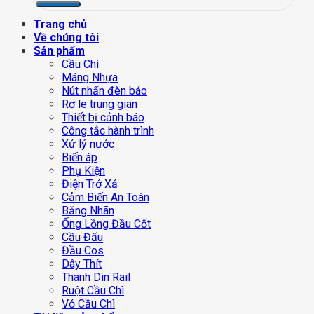
Trang chủ
Về chúng tôi
Sản phẩm
Cầu Chì
Máng Nhựa
Nút nhấn đèn báo
Rơ le trung gian
Thiết bị cảnh báo
Công tắc hành trình
Xử lý nước
Biến áp
Phụ Kiện
Điện Trở Xả
Cảm Biến An Toàn
Băng Nhãn
Ống Lồng Đầu Cốt
Cầu Đấu
Đầu Cos
Dây Thít
Thanh Din Rail
Ruột Cầu Chì
Vỏ Cầu Chì