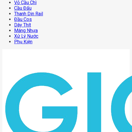
Vỏ Cầu Chì
Cầu Đấu
Thanh Din Rail
Đầu Cos
Dây Thít
Máng Nhựa
Xử Lý Nước
Phụ Kiện