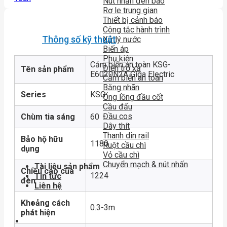
Nút nhấn đèn báo
Rơ le trung gian
Thiết bị cảnh báo
Công tắc hành trình
Thông số kỹ thuật
Xử lý nước
Biến áp
Phụ kiện
Cảm biến an toàn KSG-
Điện trở xả
Tên sản phẩm
E6020N2A Giga Electric
Cảm biến an toàn
Băng nhãn
Series
KSG
Ống lồng đầu cốt
Cầu đấu
Đầu cos
Chùm tia sáng
60
Dây thít
Thanh din rail
Bảo hộ hữu
1180
Ruột cầu chì
dụng
Vỏ cầu chì
Chuyển mạch & nút nhấn
Tài liệu sản phẩm
Chiều cao của
1224
Tin tức
đèn
Liên hệ
Khoảng cách
0.3-3m
phát hiện