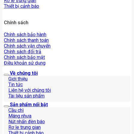
Rơ le trung gian
Thiết bị cảnh báo
Chính sách
Chính sách bảo hành
Chính sách thanh toán
Chính sách vận chuyển
Chính sách đổi trả
Chính sách bảo mật
Điều khoản sử dụng
Về chúng tôi
Giới thiệu
Tin tức
Liên hệ với chúng tôi
Tài liệu sản phẩm
Sản phẩm nổi bật
Cầu chì
Máng nhựa
Nút nhấn đèn báo
Rơ le trung gian
Thiết bị cảnh báo