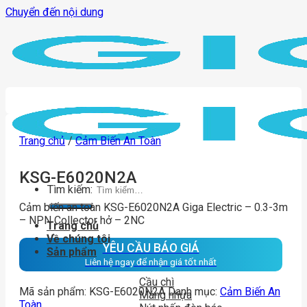
Chuyển đến nội dung
Trang chủ
/
Cảm Biến An Toàn
KSG-E6020N2A
Tìm kiếm:
Cảm biến an toàn KSG-E6020N2A Giga Electric – 0.3-3m
– NPN Collector hở – 2NC
Trang chủ
Về chúng tôi
YÊU CẦU BÁO GIÁ
Sản phẩm
Liên hệ ngay để nhận giá tốt nhất
Cầu chì
Mã sản phẩm:
KSG-E6020N2A
Danh mục:
Cảm Biến An
Máng nhựa
Toàn