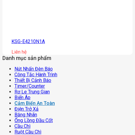
KSG-E4210N1A
Liên hệ
Danh mục sản phẩm
Nút Nhấn Đèn Báo
Công Tắc Hành Trình
Thiết Bị Cảnh Báo
Timer/counter
Rơ Le Trung Gian
Biến Áp
Cảm Biến An Toàn
Điện Trở Xả
Băng Nhãn
Ống Lồng Đầu Cốt
Cầu Chì
Ruột Cầu Chì