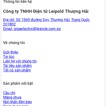
Thông tin liên hệ
Công ty TNHH Điện tử Leipold Thượng Hải
Địa chỉ: Số 1569 đường Siyi, Thượng Hải, Trung Quốc
201802
Email:
gigaelectric@leipole.com.sg
Về chúng tôi
Giới thiệu
Tin tức
Liên hệ với chúng tôi
Tài liệu sản phẩm
Tất cả sản phẩm
Sản phẩm nổi bật
Cầu chì
Máng nhựa
Nút nhấn đèn báo