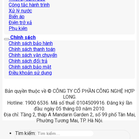
Công tắc hành trình
Xử lý nước
Biến áp
Điện trở xả
Phụ kiện
Chính sách
Chính sách bảo hành
Chính sách thanh toán
Chính sách vận chuyển
Chính sách đổi trả
Chính sách bảo mật
Điều khoản sử dụng
Bản quyền thuộc về © CÔNG TY CỔ PHẦN CÔNG NGHỆ HỢP
LONG.
Hotline: 1900 6536. Mã số thuế: 0104509916. Đăng ký lần
đầu: ngày 05 tháng 03 năm 2010.
Địa chỉ: Tầng 2, tháp A Mandarin Garden 2, số 99 phố Tân Mai,
Phường Tương Mai, TP. Hà Nội.
Tìm kiếm: