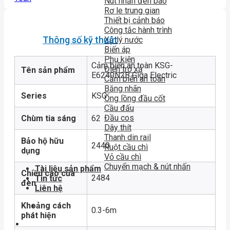
Nút nhấn đèn báo
Rơ le trung gian
Thiết bị cảnh báo
Công tắc hành trình
Thông số kỹ thuật
Xử lý nước
Biến áp
Phụ kiện
Cảm biến an toàn KSG-
Điện trở xả
Tên sản phẩm
E6240N2B Giga Electric
Cảm biến an toàn
Băng nhãn
Series
KSG
Ống lồng đầu cốt
Cầu đấu
Đầu cos
Chùm tia sáng
62
Dây thít
Thanh din rail
Bảo hộ hữu
2440
Ruột cầu chì
dụng
Vỏ cầu chì
Chuyển mạch & nút nhấn
Tài liệu sản phẩm
Chiều cao của
2484
Tin tức
đèn
Liên hệ
Khoảng cách
0.3-6m
phát hiện