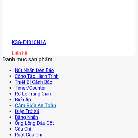
KSG-E4810N1A
Liên hệ
Danh mục sản phẩm
Nút Nhấn Đèn Báo
Công Tắc Hành Trình
Thiết Bị Cảnh Báo
Timer/counter
Rơ Le Trung Gian
Biến Áp
Cảm Biến An Toàn
Điện Trở Xả
Băng Nhãn
Ống Lồng Đầu Cốt
Cầu Chì
Ruột Cầu Chì