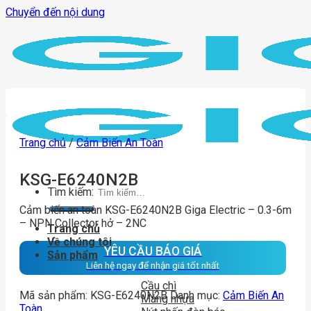
Chuyển đến nội dung
Trang chủ
/
Cảm Biến An Toàn
KSG-E6240N2B
Tìm kiếm:
Cảm biến an toàn KSG-E6240N2B Giga Electric – 0.3-6m
– NPN Collector hở – 2NC
Trang chủ
Về chúng tôi
YÊU CẦU BÁO GIÁ
Sản phẩm
Liên hệ ngay để nhận giá tốt nhất
Cầu chì
Mã sản phẩm:
KSG-E6240N2B
Danh mục:
Cảm Biến An
Máng nhựa
Toàn