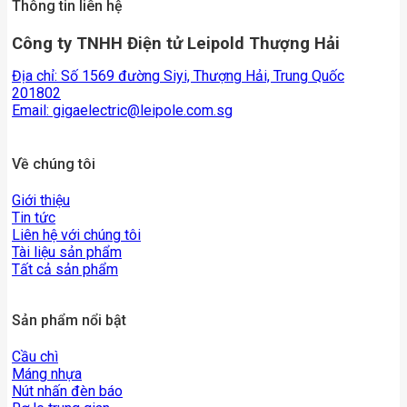
Thông tin liên hệ
Công ty TNHH Điện tử Leipold Thượng Hải
Địa chỉ: Số 1569 đường Siyi, Thượng Hải, Trung Quốc
201802
Email:
gigaelectric@leipole.com.sg
Về chúng tôi
Giới thiệu
Tin tức
Liên hệ với chúng tôi
Tài liệu sản phẩm
Tất cả sản phẩm
Sản phẩm nổi bật
Cầu chì
Máng nhựa
Nút nhấn đèn báo