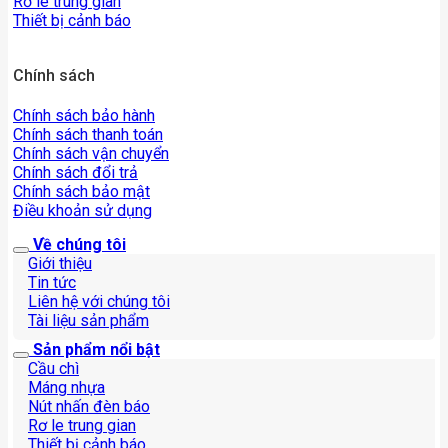
Rơ le trung gian
Thiết bị cảnh báo
Chính sách
Chính sách bảo hành
Chính sách thanh toán
Chính sách vận chuyển
Chính sách đổi trả
Chính sách bảo mật
Điều khoản sử dụng
Về chúng tôi
Giới thiệu
Tin tức
Liên hệ với chúng tôi
Tài liệu sản phẩm
Sản phẩm nổi bật
Cầu chì
Máng nhựa
Nút nhấn đèn báo
Rơ le trung gian
Thiết bị cảnh báo