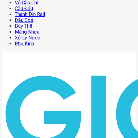
Vỏ Cầu Chì
Cầu Đấu
Thanh Din Rail
Đầu Cos
Dây Thít
Máng Nhựa
Xử Lý Nước
Phụ Kiện