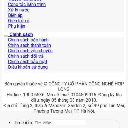
Công tắc hành trình
Xử lý nước
Biến áp
Điện trở xả
Phụ kiện
Chính sách
Chính sách bảo hành
Chính sách thanh toán
Chính sách vận chuyển
Chính sách đổi trả
Chính sách bảo mật
Điều khoản sử dụng
Bản quyền thuộc về © CÔNG TY CỔ PHẦN CÔNG NGHỆ HỢP
LONG.
Hotline: 1900 6536. Mã số thuế: 0104509916. Đăng ký lần
đầu: ngày 05 tháng 03 năm 2010.
Địa chỉ: Tầng 2, tháp A Mandarin Garden 2, số 99 phố Tân Mai,
Phường Tương Mai, TP. Hà Nội.
Tìm kiếm: