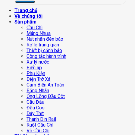
Trang chủ
Về chúng tôi
Sản phẩm
Cầu Chì
Máng Nhựa
Nút nhấn đèn báo
Rơ le trung gian
Thiết bị cảnh báo
Công tắc hành trình
Xử lý nước
Biến áp
Phụ Kiện
Điện Trở Xả
Cảm Biến An Toàn
Băng Nhãn
Ống Lồng Đầu Cốt
Cầu Đấu
Đầu Cos
Dây Thít
Thanh Din Rail
Ruột Cầu Chì
Vỏ Cầu Chì