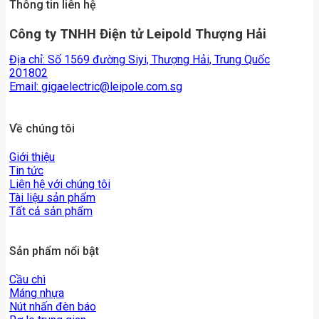
Thông tin liên hệ
Công ty TNHH Điện tử Leipold Thượng Hải
Địa chỉ: Số 1569 đường Siyi, Thượng Hải, Trung Quốc
201802
Email:
gigaelectric@leipole.com.sg
Về chúng tôi
Giới thiệu
Tin tức
Liên hệ với chúng tôi
Tài liệu sản phẩm
Tất cả sản phẩm
Sản phẩm nổi bật
Cầu chì
Máng nhựa
Nút nhấn đèn báo