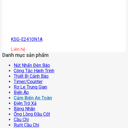
KSG-E2410N1A
Liên hệ
Danh mục sản phẩm
Nút Nhấn Đèn Báo
Công Tắc Hành Trình
Thiết Bị Cảnh Báo
Timer/counter
Rơ Le Trung Gian
Biến Áp
Cảm Biến An Toàn
Điện Trở Xả
Băng Nhãn
Ống Lồng Đầu Cốt
Cầu Chì
Ruột Cầu Chì