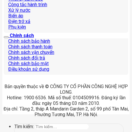
Công tắc hành trình
Xử lý nước
Biến áp
Điện trở xả
Phụ kiện
Chính sách
Chính sách bảo hành
Chính sách thanh toán
Chính sách vận chuyển
Chính sách đổi trả
Chính sách bảo mật
Điều khoản sử dụng
Bản quyền thuộc về © CÔNG TY CỔ PHẦN CÔNG NGHỆ HỢP
LONG.
Hotline: 1900 6536. Mã số thuế: 0104509916. Đăng ký lần
đầu: ngày 05 tháng 03 năm 2010.
Địa chỉ: Tầng 2, tháp A Mandarin Garden 2, số 99 phố Tân Mai,
Phường Tương Mai, TP. Hà Nội.
Tìm kiếm: