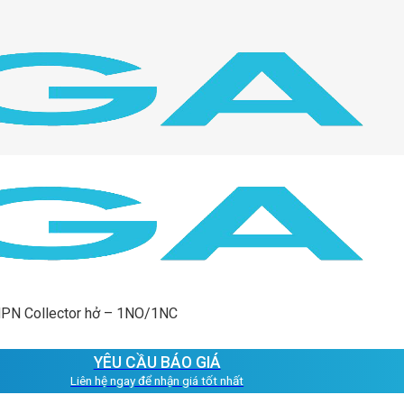
NPN Collector hở – 1NO/1NC
YÊU CẦU BÁO GIÁ
Liên hệ ngay để nhận giá tốt nhất