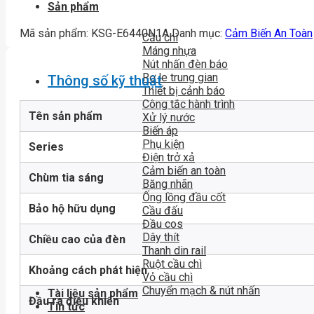
Sản phẩm
Mã sản phẩm:
KSG-E6440N1A
Danh mục:
Cảm Biến An Toàn
Cầu chì
Máng nhựa
Nút nhấn đèn báo
Rơ le trung gian
Thông số kỹ thuật
Thiết bị cảnh báo
Công tắc hành trình
Tên sản phẩm
Xử lý nước
Biến áp
Phụ kiện
Series
Điện trở xả
Cảm biến an toàn
Chùm tia sáng
Băng nhãn
Ống lồng đầu cốt
Bảo hộ hữu dụng
Cầu đấu
Đầu cos
Dây thít
Chiều cao của đèn
Thanh din rail
Ruột cầu chì
Khoảng cách phát hiện
Vỏ cầu chì
Chuyển mạch & nút nhấn
Tài liệu sản phẩm
Đầu ra điều khiển
Tin tức