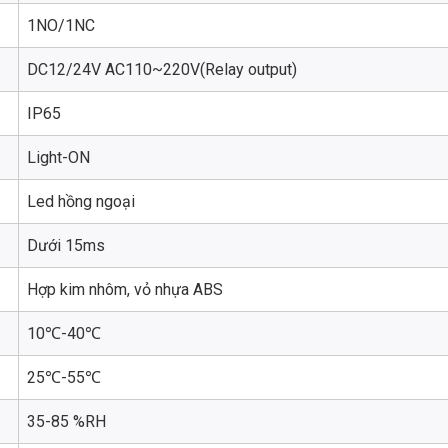
1NO/1NC
DC12/24V AC110~220V(Relay output)
IP65
Light-ON
Led hồng ngoại
Dưới 15ms
Hợp kim nhôm, vỏ nhựa ABS
10℃-40℃
25℃-55℃
35-85 %RH