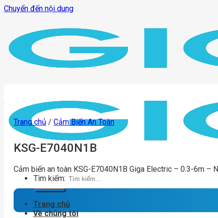
Chuyển đến nội dung
Trang chủ
/
Cảm Biến An Toàn
KSG-E7040N1B
Cảm biến an toàn KSG-E7040N1B Giga Electric – 0.3-6m – 
Tìm kiếm:
Trang chủ
Về chúng tôi