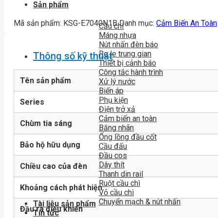
Sản phẩm
Mã sản phẩm:
KSG-E7040N1B
Danh mục:
Cảm Biến An Toàn
Cầu chì
Máng nhựa
Nút nhấn đèn báo
Rơ le trung gian
Thông số kỹ thuật
Thiết bị cảnh báo
Công tắc hành trình
Tên sản phẩm
Xử lý nước
Biến áp
Phụ kiện
Series
Điện trở xả
Cảm biến an toàn
Chùm tia sáng
Băng nhãn
Ống lồng đầu cốt
Bảo hộ hữu dụng
Cầu đấu
Đầu cos
Dây thít
Chiều cao của đèn
Thanh din rail
Ruột cầu chì
Khoảng cách phát hiện
Vỏ cầu chì
Chuyển mạch & nút nhấn
Tài liệu sản phẩm
Đầu ra điều khiển
Tin tức