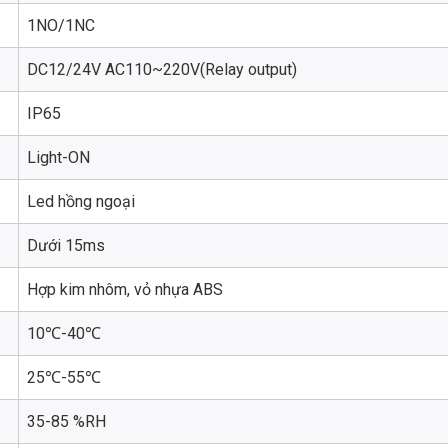
1NO/1NC
DC12/24V AC110~220V(Relay output)
IP65
Light-ON
Led hồng ngoại
Dưới 15ms
Hợp kim nhôm, vỏ nhựa ABS
10℃-40℃
25℃-55℃
35-85 %RH