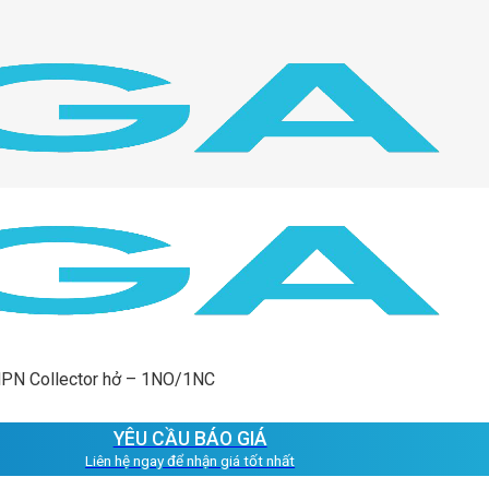
NPN Collector hở – 1NO/1NC
YÊU CẦU BÁO GIÁ
Liên hệ ngay để nhận giá tốt nhất