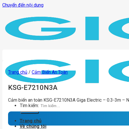
Chuyển đến nội dung
Trang chủ
/
Cảm Biến An Toàn
KSG-E7210N3A
Cảm biến an toàn KSG-E7210N3A Giga Electric – 0.3-3m – 
Tìm kiếm:
Trang chủ
Về chúng tôi