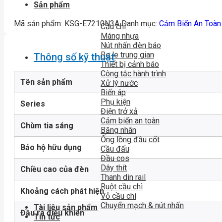
Sản phẩm
Mã sản phẩm:
KSG-E7210N3A
Danh mục:
Cảm Biến An Toàn
Cầu chì
Máng nhựa
Nút nhấn đèn báo
Rơ le trung gian
Thông số kỹ thuật
Thiết bị cảnh báo
Công tắc hành trình
Tên sản phẩm
Xử lý nước
Biến áp
Phụ kiện
Series
Điện trở xả
Cảm biến an toàn
Chùm tia sáng
Băng nhãn
Ống lồng đầu cốt
Bảo hộ hữu dụng
Cầu đấu
Đầu cos
Dây thít
Chiều cao của đèn
Thanh din rail
Ruột cầu chì
Khoảng cách phát hiện
Vỏ cầu chì
Chuyển mạch & nút nhấn
Tài liệu sản phẩm
Đầu ra điều khiển
Tin tức