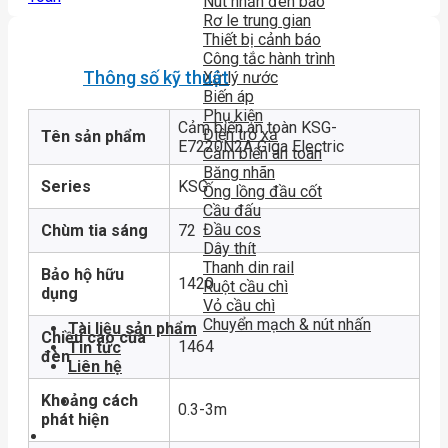
Nút nhấn đèn báo
Rơ le trung gian
Thiết bị cảnh báo
Công tắc hành trình
Thông số kỹ thuật
Xử lý nước
Biến áp
Phụ kiện
Cảm biến an toàn KSG-
Điện trở xả
Tên sản phẩm
E7220N2A Giga Electric
Cảm biến an toàn
Băng nhãn
Series
KSG
Ống lồng đầu cốt
Cầu đấu
Đầu cos
Chùm tia sáng
72
Dây thít
Thanh din rail
Bảo hộ hữu
1420
Ruột cầu chì
dụng
Vỏ cầu chì
Chuyển mạch & nút nhấn
Tài liệu sản phẩm
Chiều cao của
1464
Tin tức
đèn
Liên hệ
Khoảng cách
0.3-3m
phát hiện