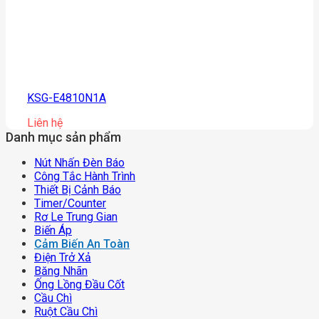
KSG-E4810N1A
Liên hệ
Danh mục sản phẩm
Nút Nhấn Đèn Báo
Công Tắc Hành Trình
Thiết Bị Cảnh Báo
Timer/counter
Rơ Le Trung Gian
Biến Áp
Cảm Biến An Toàn
Điện Trở Xả
Băng Nhãn
Ống Lồng Đầu Cốt
Cầu Chì
Ruột Cầu Chì