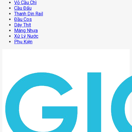
Vỏ Cầu Chì
Cầu Đấu
Thanh Din Rail
Đầu Cos
Dây Thít
Máng Nhựa
Xử Lý Nước
Phụ Kiện