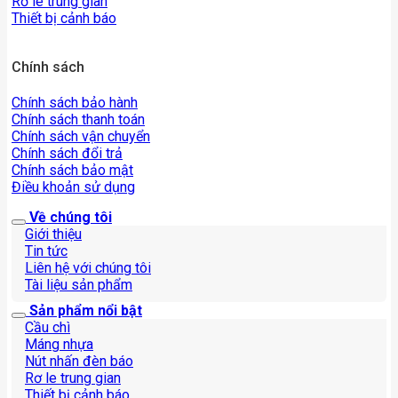
Rơ le trung gian
Thiết bị cảnh báo
Chính sách
Chính sách bảo hành
Chính sách thanh toán
Chính sách vận chuyển
Chính sách đổi trả
Chính sách bảo mật
Điều khoản sử dụng
Về chúng tôi
Giới thiệu
Tin tức
Liên hệ với chúng tôi
Tài liệu sản phẩm
Sản phẩm nổi bật
Cầu chì
Máng nhựa
Nút nhấn đèn báo
Rơ le trung gian
Thiết bị cảnh báo