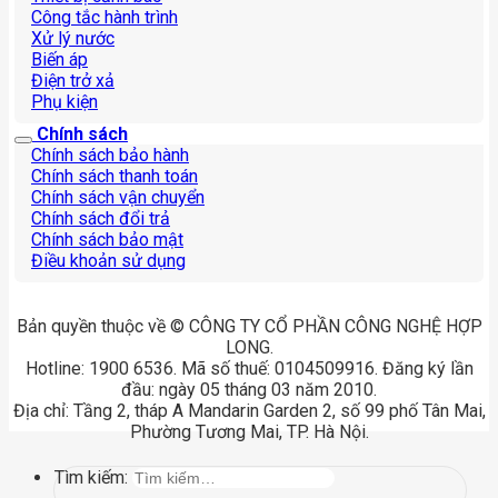
Công tắc hành trình
Xử lý nước
Biến áp
Điện trở xả
Phụ kiện
Chính sách
Chính sách bảo hành
Chính sách thanh toán
Chính sách vận chuyển
Chính sách đổi trả
Chính sách bảo mật
Điều khoản sử dụng
Bản quyền thuộc về © CÔNG TY CỔ PHẦN CÔNG NGHỆ HỢP
LONG.
Hotline: 1900 6536. Mã số thuế: 0104509916. Đăng ký lần
đầu: ngày 05 tháng 03 năm 2010.
Địa chỉ: Tầng 2, tháp A Mandarin Garden 2, số 99 phố Tân Mai,
Phường Tương Mai, TP. Hà Nội.
Tìm kiếm: