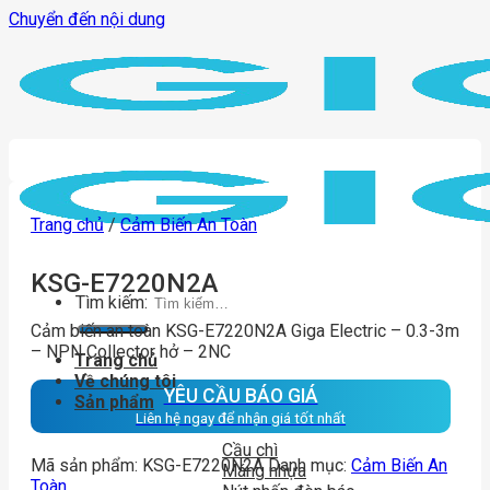
Chuyển đến nội dung
Trang chủ
/
Cảm Biến An Toàn
KSG-E7220N2A
Tìm kiếm:
Cảm biến an toàn KSG-E7220N2A Giga Electric – 0.3-3m
– NPN Collector hở – 2NC
Trang chủ
Về chúng tôi
YÊU CẦU BÁO GIÁ
Sản phẩm
Liên hệ ngay để nhận giá tốt nhất
Cầu chì
Mã sản phẩm:
KSG-E7220N2A
Danh mục:
Cảm Biến An
Máng nhựa
Toàn