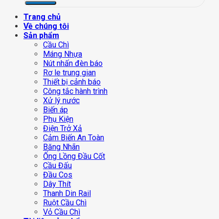
Trang chủ
Về chúng tôi
Sản phẩm
Cầu Chì
Máng Nhựa
Nút nhấn đèn báo
Rơ le trung gian
Thiết bị cảnh báo
Công tắc hành trình
Xử lý nước
Biến áp
Phụ Kiện
Điện Trở Xả
Cảm Biến An Toàn
Băng Nhãn
Ống Lồng Đầu Cốt
Cầu Đấu
Đầu Cos
Dây Thít
Thanh Din Rail
Ruột Cầu Chì
Vỏ Cầu Chì