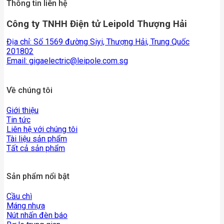
Thông tin liên hệ
Công ty TNHH Điện tử Leipold Thượng Hải
Địa chỉ: Số 1569 đường Siyi, Thượng Hải, Trung Quốc
201802
Email:
gigaelectric@leipole.com.sg
Về chúng tôi
Giới thiệu
Tin tức
Liên hệ với chúng tôi
Tài liệu sản phẩm
Tất cả sản phẩm
Sản phẩm nổi bật
Cầu chì
Máng nhựa
Nút nhấn đèn báo